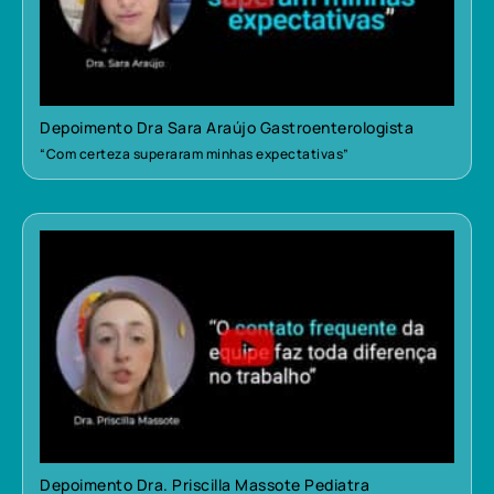
Depoimento Dra Sara Araújo Gastroenterologista
“Com certeza superaram minhas expectativas”
Depoimento Dra. Priscilla Massote Pediatra