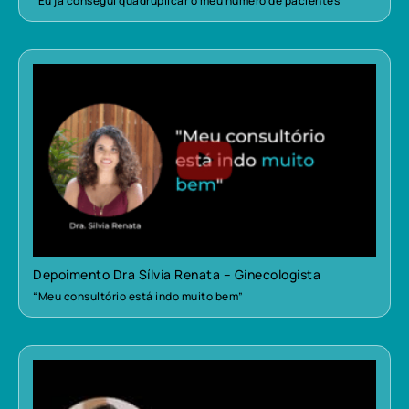
“Eu já consegui quadruplicar o meu número de pacientes”
Depoimento Dra Sílvia Renata – Ginecologista
“Meu consultório está indo muito bem”