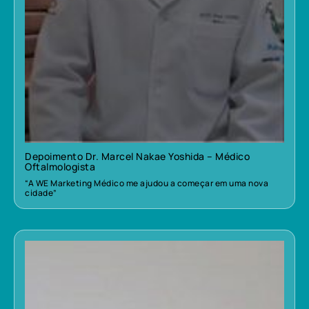
Depoimento Dr. Marcel Nakae Yoshida – Médico
Oftalmologista
“A WE Marketing Médico me ajudou a começar em uma nova
cidade”