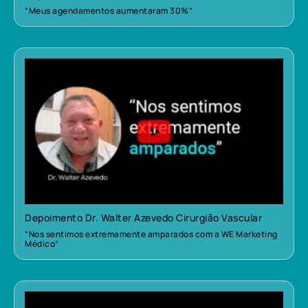
“Meus agendamentos aumentaram 30%”
Depoimento Dr. Walter Azevedo Cirurgião Vascular
“Nos sentimos extremamente amparados com a WE Marketing
Médico”