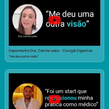
Depoimento Dra. Camila Leles – Cirurgiã Digestiva
“Me deu outra visão”