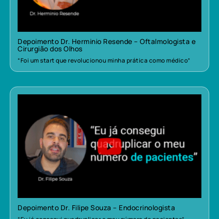
Depoimento Dr. Herminio Resende – Oftalmologista e
Cirurgião dos Olhos
“Foi um start que revolucionou minha prática como médico”
Depoimento Dr. Filipe Souza – Endocrinologista