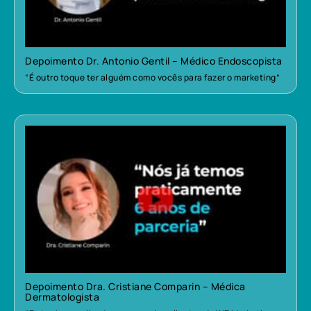
Depoimento Dr. Antonio Gentil – Médico Endoscopista
“É outro toque ter alguém como vocês para fazer o marketing”
Depoimento Dra. Cristiane Comparin – Médica
Dermatologista