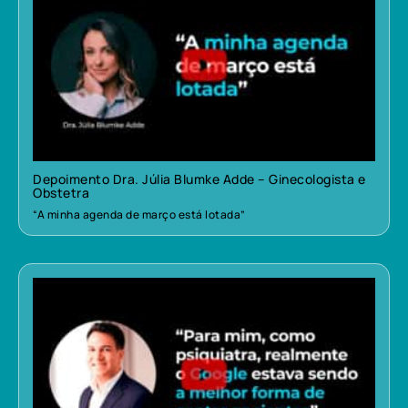
Depoimento Dra. Júlia Blumke Adde – Ginecologista e
Obstetra
“A minha agenda de março está lotada”