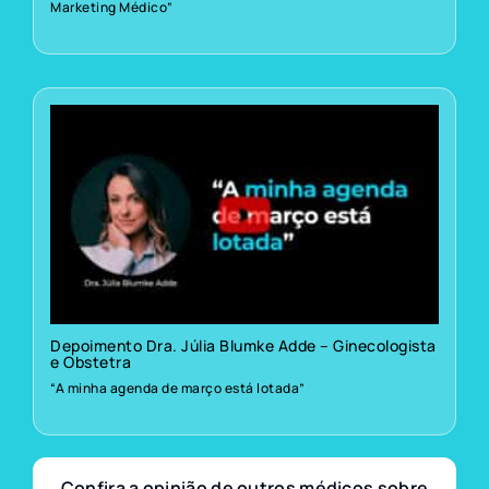
Marketing Médico”
Depoimento Dra. Júlia Blumke Adde – Ginecologista
e Obstetra
“A minha agenda de março está lotada”
Confira a opinião de outros médicos sobre