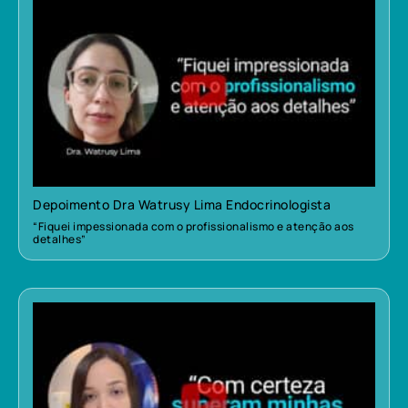
Depoimento Dra Watrusy Lima Endocrinologista
“Fiquei impessionada com o profissionalismo e atenção aos
detalhes”