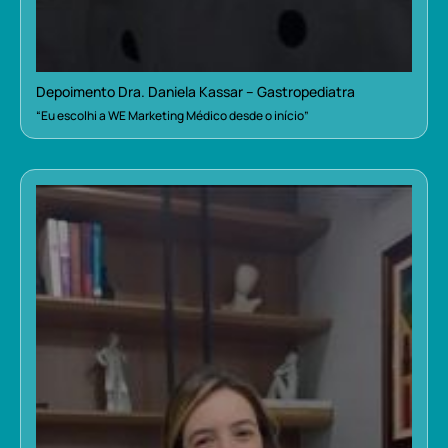
Depoimento Dra. Daniela Kassar – Gastropediatra
“Eu escolhi a WE Marketing Médico desde o início”