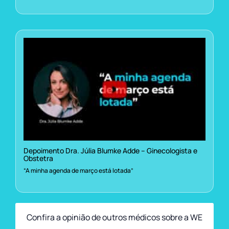
Depoimento Dra. Júlia Blumke Adde – Ginecologista e
Obstetra
“A minha agenda de março está lotada”
Confira a opinião de outros médicos sobre a WE