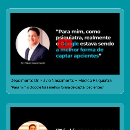
Depoimento Dr. Flávio Nascimento – Médico Psiquiatra
“Para mim o Google foi a melhor forma de captar pacientes”