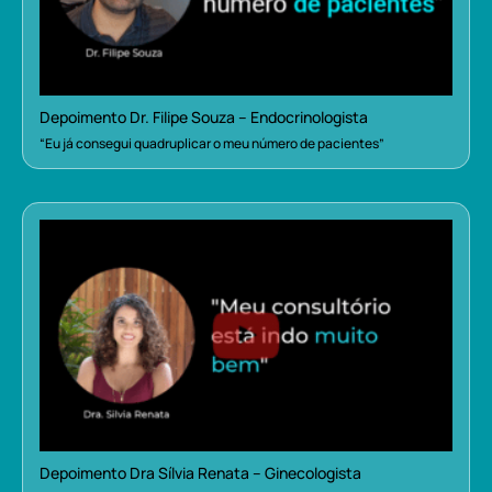
Depoimento Dr. Filipe Souza – Endocrinologista
“Eu já consegui quadruplicar o meu número de pacientes”
Depoimento Dra Sílvia Renata – Ginecologista