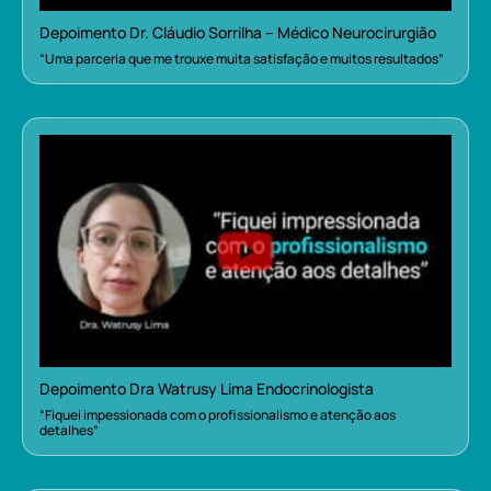
Depoimento Dr. Cláudio Sorrilha – Médico Neurocirurgião
“Uma parceria que me trouxe muita satisfação e muitos resultados”
Depoimento Dra Watrusy Lima Endocrinologista
“Fiquei impessionada com o profissionalismo e atenção aos
detalhes”