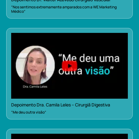
“Nos sentimos extremamente amparados com a WE Marketing
Médico”
Depoimento Dra. Camila Leles – Cirurgiã Digestiva
“Me deu outra visão”