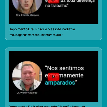
Depoimento Dra. Priscilla Massote Pediatra
“Meus agendamentos aumentaram 30%”
Depoimento Dr. Walter Azevedo Cirurgião Vascular