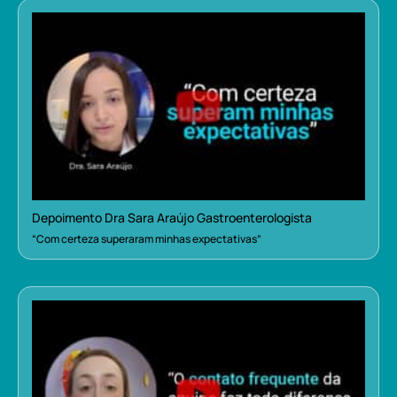
Depoimento Dra Sara Araújo Gastroenterologista
“Com certeza superaram minhas expectativas”