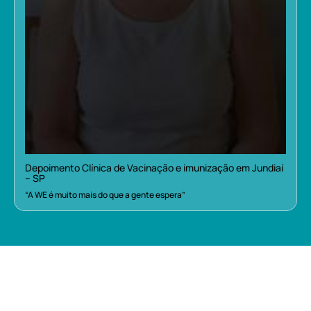
Depoimento Clínica de Vacinação e imunização em Jundiaí
– SP
“A WE é muito mais do que a gente espera”