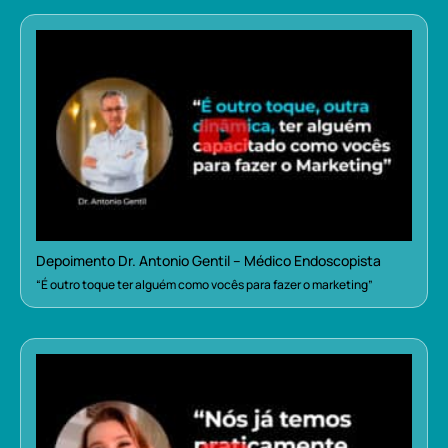
Depoimento Dr. Antonio Gentil – Médico Endoscopista
“É outro toque ter alguém como vocês para fazer o marketing”