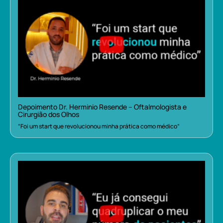
Depoimento Dr. Herminio Resende – Oftalmologista e
Cirurgião dos Olhos
“Foi um start que revolucionou minha prática como médico”