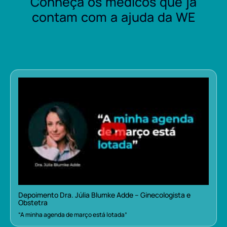
Conheça os médicos que já
contam com a ajuda da WE
Depoimento Dra. Júlia Blumke Adde – Ginecologista e
Obstetra
“A minha agenda de março está lotada”