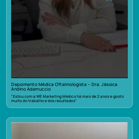
Depoimento Médica Oftalmologista – Dra. Jéssica
Andino Adamuccio
“Estou com a WE Marketing Médico há mais de 2 anos e gosto
muito do trabalho e dos resultados”