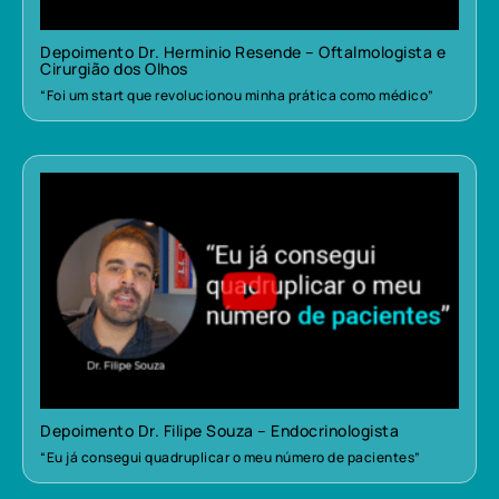
Depoimento Dr. Herminio Resende – Oftalmologista e
Cirurgião dos Olhos
“Foi um start que revolucionou minha prática como médico”
Depoimento Dr. Filipe Souza – Endocrinologista
“Eu já consegui quadruplicar o meu número de pacientes”