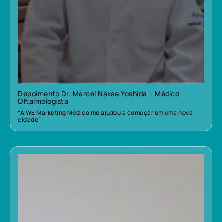
Depoimento Dr. Marcel Nakae Yoshida – Médico
Oftalmologista
“A WE Marketing Médico me ajudou a começar em uma nova
cidade”