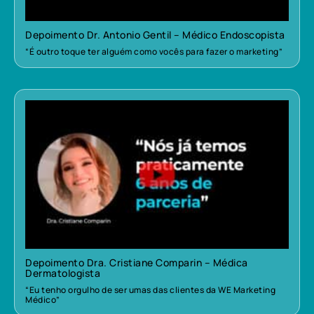
Depoimento Dr. Antonio Gentil – Médico Endoscopista
“É outro toque ter alguém como vocês para fazer o marketing”
Depoimento Dra. Cristiane Comparin – Médica
Dermatologista
“Eu tenho orgulho de ser umas das clientes da WE Marketing
Médico”