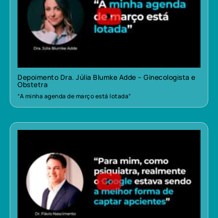
Depoimento Dra. Júlia Blumke Adde – Ginecologista e
Obstetra
“A minha agenda de março está lotada”