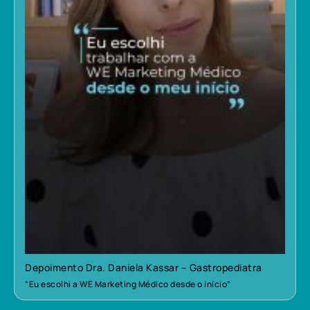
Depoimento Dra. Daniela Kassar – Gastropediatra
“Eu escolhi a WE Marketing Médico desde o início”