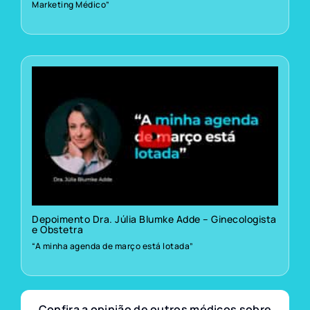
Marketing Médico”
Depoimento Dra. Júlia Blumke Adde – Ginecologista
e Obstetra
“A minha agenda de março está lotada”
Confira a opinião de outros médicos sobre