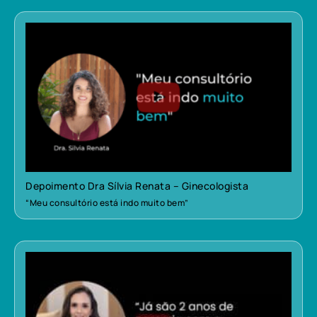
Depoimento Dra Sílvia Renata – Ginecologista
“Meu consultório está indo muito bem”