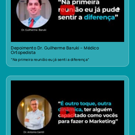
Depoimento Dr. Guilherme Baruki – Médico
Ortopedista
“Na primeira reunião eu já senti a diferença”