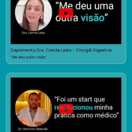
Depoimento Dra. Camila Leles – Cirurgiã Digestiva
“Me deu outra visão”