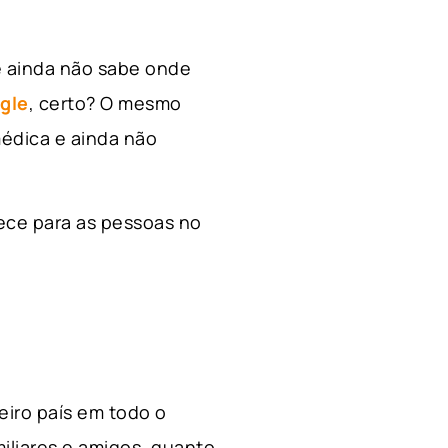
e ainda não sabe onde
gle
, certo? O mesmo
édica e ainda não
ece para as pessoas no
ceiro país em todo o
miliares e amigos, quanto