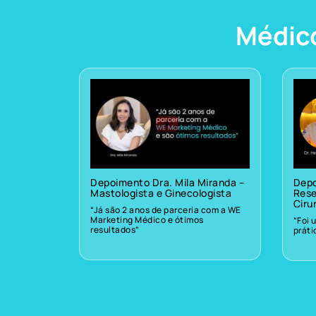
Médic
Depoimento Dra. Mila Miranda –
Depo
Mastologista e Ginecologista
Rese
Ciru
“Já são 2 anos de parceria com a WE
Marketing Médico e ótimos
“Foi 
resultados”
prát