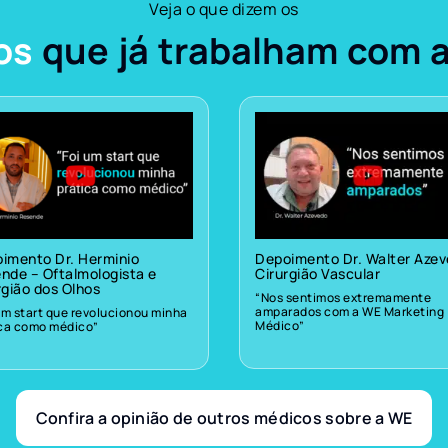
Veja o que dizem os
os
que já trabalham com 
imento Dr. Herminio
Depoimento Dr. Walter Aze
nde – Oftalmologista e
Cirurgião Vascular
rgião dos Olhos
“Nos sentimos extremamente
amparados com a WE Marketing
um start que revolucionou minha
Médico”
ica como médico”
Confira a opinião de outros médicos sobre a WE