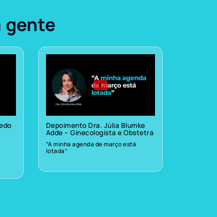
a gente
vedo
Depoimento Dra. Júlia Blumke
Adde – Ginecologista e Obstetra
“A minha agenda de março está
lotada”