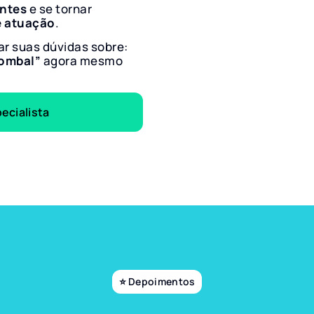
entes
e se tornar
e atuação
.
ar suas dúvidas sobre:
Pombal”
agora mesmo
ecialista
⭐ Depoimentos