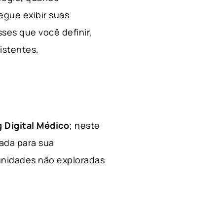
egue exibir suas
ses que você definir,
xistentes.
 Digital Médico
; neste
hada para sua
tunidades não exploradas