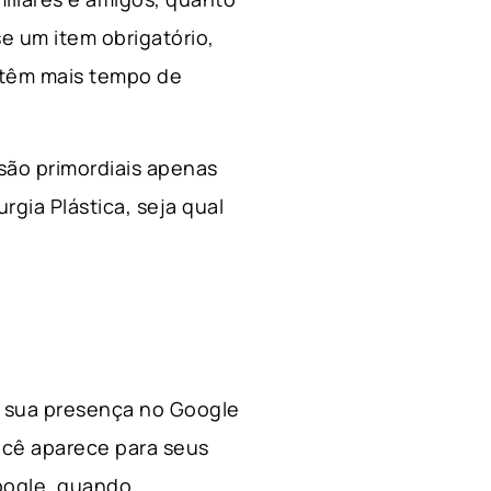
e um item obrigatório,
 têm mais tempo de
 são primordiais apenas
rgia Plástica, s
eja qual
 a sua presença no Google
ocê aparece para seus
Google, quando