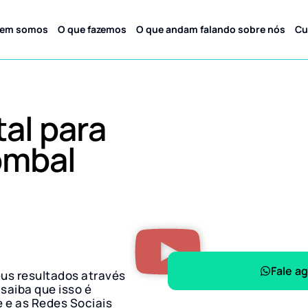
em somos
O que fazemos
O que andam falando sobre nós
Cu
tal para
ombal
Fale a
eus resultados através
 saiba que isso é
e e as Redes Sociais