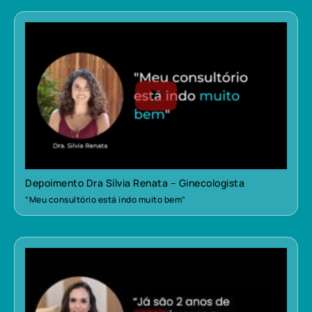
Depoimento Dra Sílvia Renata – Ginecologista
“Meu consultório está indo muito bem”