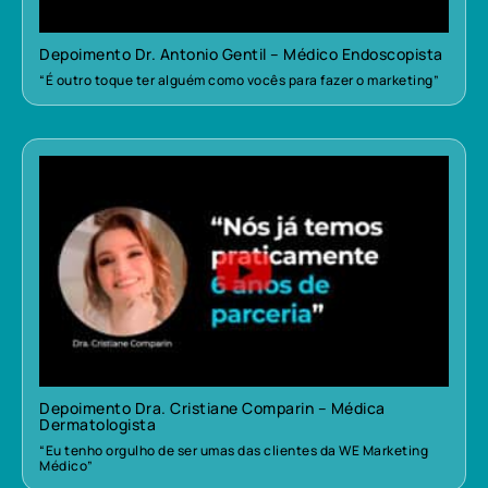
Depoimento Dr. Antonio Gentil – Médico Endoscopista
“É outro toque ter alguém como vocês para fazer o marketing”
Depoimento Dra. Cristiane Comparin – Médica
Dermatologista
“Eu tenho orgulho de ser umas das clientes da WE Marketing
Médico”