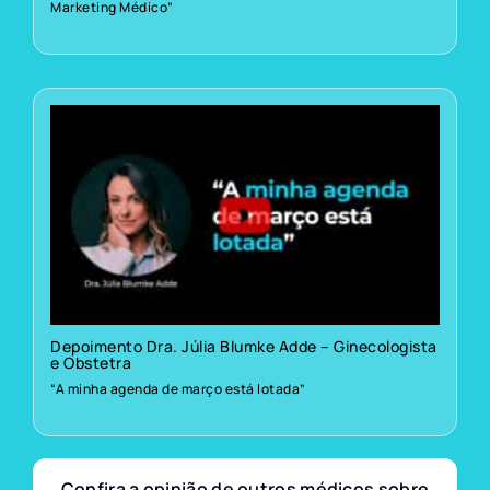
Marketing Médico”
Depoimento Dra. Júlia Blumke Adde – Ginecologista
e Obstetra
“A minha agenda de março está lotada”
Confira a opinião de outros médicos sobre