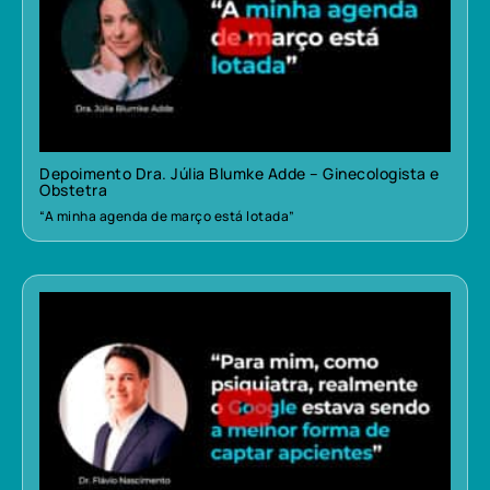
Depoimento Dra. Júlia Blumke Adde – Ginecologista e
Obstetra
“A minha agenda de março está lotada”