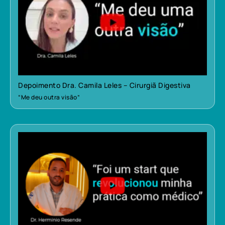
Depoimento Dra. Camila Leles – Cirurgiã Digestiva
“Me deu outra visão”