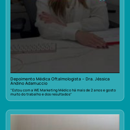
Depoimento Médica Oftalmologista – Dra. Jéssica
Andino Adamuccio
“Estou com a WE Marketing Médico há mais de 2 anos e gosto
muito do trabalho e dos resultados”