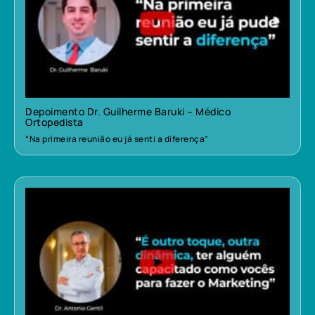
Depoimento Dr. Guilherme Baruki – Médico
Ortopedista
“Na primeira reunião eu já senti a diferença”