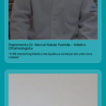
Depoimento Dr. Marcel Nakae Yoshida – Médico
Oftalmologista
“A WE Marketing Médico me ajudou a começar em uma nova
cidade”