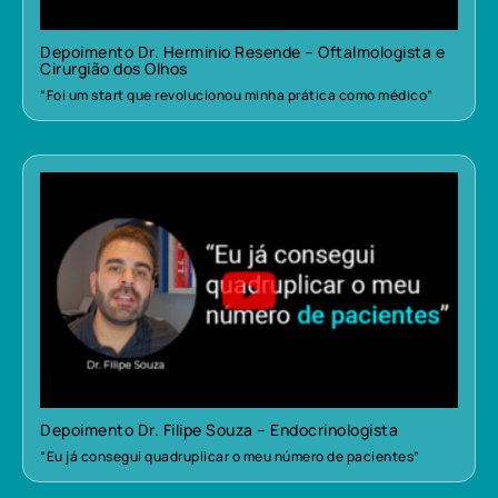
Depoimento Dr. Herminio Resende – Oftalmologista e
Cirurgião dos Olhos
“Foi um start que revolucionou minha prática como médico”
Depoimento Dr. Filipe Souza – Endocrinologista
“Eu já consegui quadruplicar o meu número de pacientes”