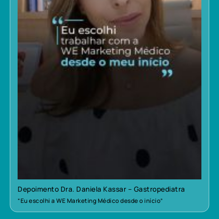
Depoimento Dra. Daniela Kassar – Gastropediatra
“Eu escolhi a WE Marketing Médico desde o início”