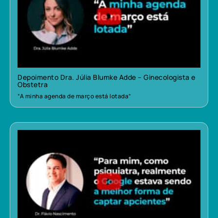
Depoimento Dra. Júlia Blumke Adde – Ginecologista e
Obstetra
“A minha agenda de março está lotada”