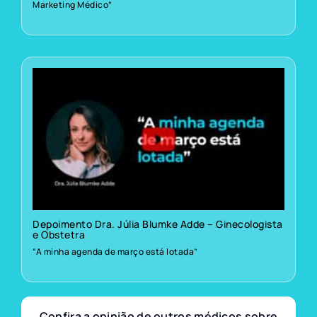
Marketing Médico”
Depoimento Dra. Júlia Blumke Adde – Ginecologista
e Obstetra
“A minha agenda de março está lotada”
Confira a opinião de outros médicos sobre