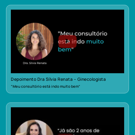
Depoimento Dra Sílvia Renata – Ginecologista
“Meu consultório está indo muito bem”