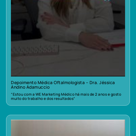
Depoimento Médica Oftalmologista – Dra. Jéssica
Andino Adamuccio
“Estou com a WE Marketing Médico há mais de 2 anos e gosto
muito do trabalho e dos resultados”