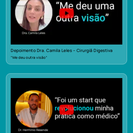
Depoimento Dra. Camila Leles – Cirurgiã Digestiva
“Me deu outra visão”