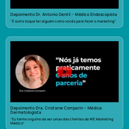
Depoimento Dr. Antonio Gentil – Médico Endoscopista
“É outro toque ter alguém como vocês para fazer o marketing”
Depoimento Dra. Cristiane Comparin – Médica
Dermatologista
“Eu tenho orgulho de ser umas das clientes da WE Marketing
Médico”