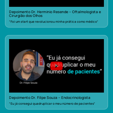
Depoimento Dr. Herminio Resende – Oftalmologista e
Cirurgião dos Olhos
“Foi um start que revolucionou minha prática como médico”
Depoimento Dr. Filipe Souza – Endocrinologista
“Eu já consegui quadruplicar o meu número de pacientes”