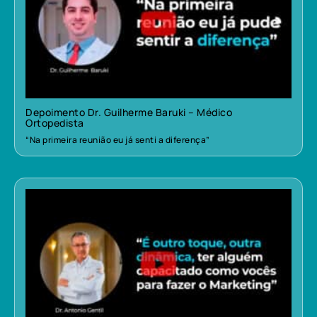
Depoimento Dr. Guilherme Baruki – Médico
Ortopedista
“Na primeira reunião eu já senti a diferença”