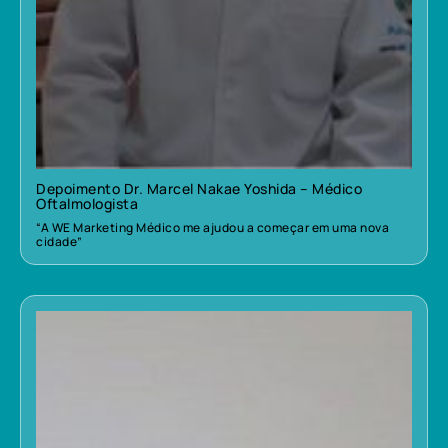
Depoimento Dr. Marcel Nakae Yoshida – Médico
Oftalmologista
“A WE Marketing Médico me ajudou a começar em uma nova
cidade”