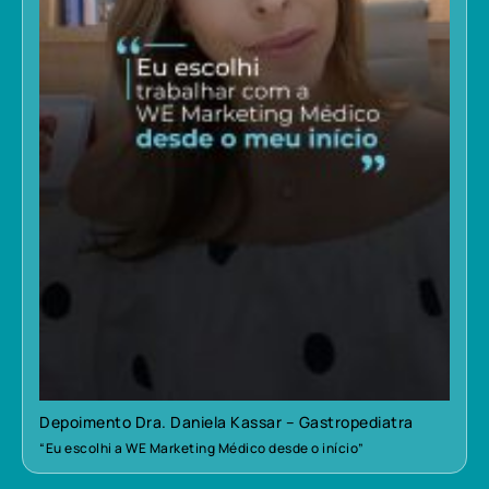
Depoimento Dra. Daniela Kassar – Gastropediatra
“Eu escolhi a WE Marketing Médico desde o início”