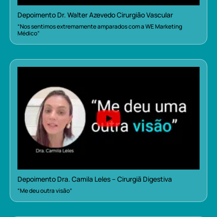
Depoimento Dr. Walter Azevedo Cirurgião Vascular
“Nos sentimos extremamente amparados com a WE Marketing
Médico”
Depoimento Dra. Camila Leles – Cirurgiã Digestiva
“Me deu outra visão”