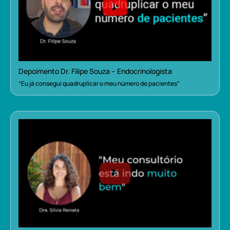
Depoimento Dr. Filipe Souza – Endocrinologista
“Eu já consegui quadruplicar o meu número de pacientes”