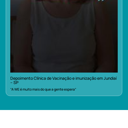
Depoimento Clínica de Vacinação e imunização em Jundiaí
– SP
“A WE é muito mais do que a gente espera”