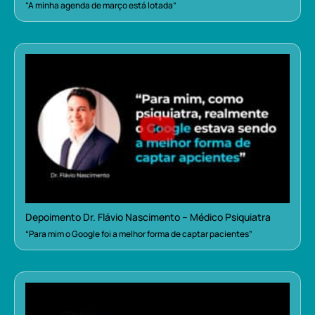
“A minha agenda de março está lotada”
Depoimento Dr. Flávio Nascimento – Médico Psiquiatra
“Para mim o Google foi a melhor forma de captar pacientes”