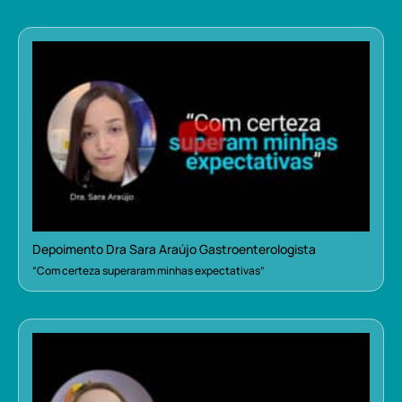
Depoimento Dra Sara Araújo Gastroenterologista
“Com certeza superaram minhas expectativas”