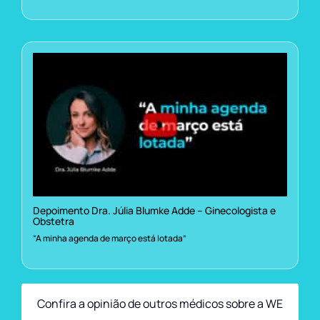
Depoimento Dra. Júlia Blumke Adde – Ginecologista e
Obstetra
“A minha agenda de março está lotada”
Confira a opinião de outros médicos sobre a WE