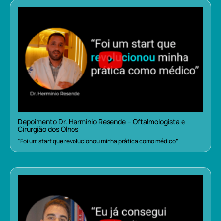
Depoimento Dr. Herminio Resende – Oftalmologista e
Cirurgião dos Olhos
“Foi um start que revolucionou minha prática como médico”