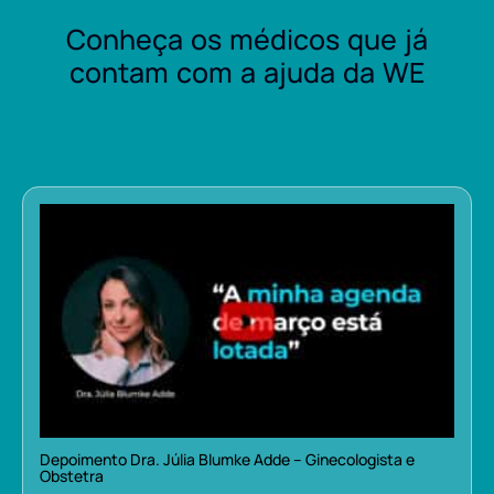
Conheça os médicos que já
contam com a ajuda da WE
Depoimento Dra. Júlia Blumke Adde – Ginecologista e
Obstetra