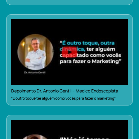
Depoimento Dr. Antonio Gentil – Médico Endoscopista
“É outro toque ter alguém como vocês para fazer o marketing”