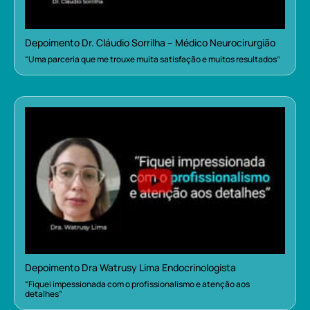
Depoimento Dr. Cláudio Sorrilha – Médico Neurocirurgião
“Uma parceria que me trouxe muita satisfação e muitos resultados”
Depoimento Dra Watrusy Lima Endocrinologista
“Fiquei impessionada com o profissionalismo e atenção aos
detalhes”