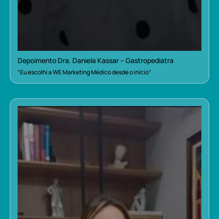
Depoimento Dra. Daniela Kassar – Gastropediatra
“Eu escolhi a WE Marketing Médico desde o início”