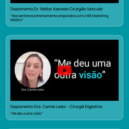
Depoimento Dr. Walter Azevedo Cirurgião Vascular
“Nos sentimos extremamente amparados com a WE Marketing
Médico”
Depoimento Dra. Camila Leles – Cirurgiã Digestiva
“Me deu outra visão”