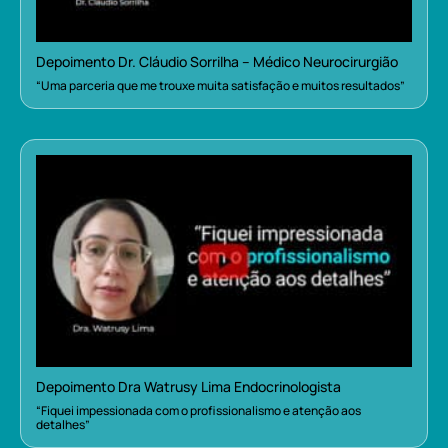
Depoimento Dr. Cláudio Sorrilha – Médico Neurocirurgião
“Uma parceria que me trouxe muita satisfação e muitos resultados”
Depoimento Dra Watrusy Lima Endocrinologista
“Fiquei impessionada com o profissionalismo e atenção aos
detalhes”