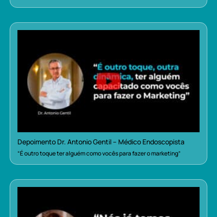
Depoimento Dr. Antonio Gentil – Médico Endoscopista
“É outro toque ter alguém como vocês para fazer o marketing”