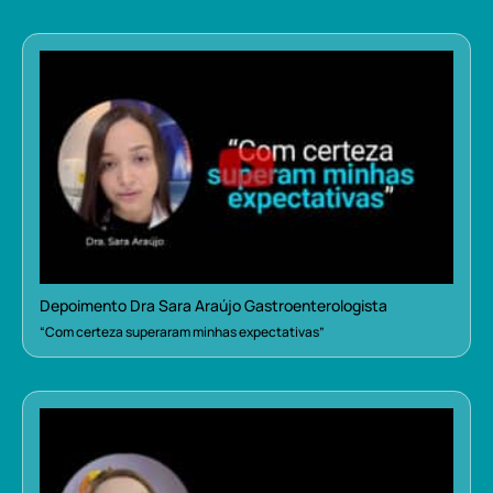
Depoimento Dra Sara Araújo Gastroenterologista
“Com certeza superaram minhas expectativas”