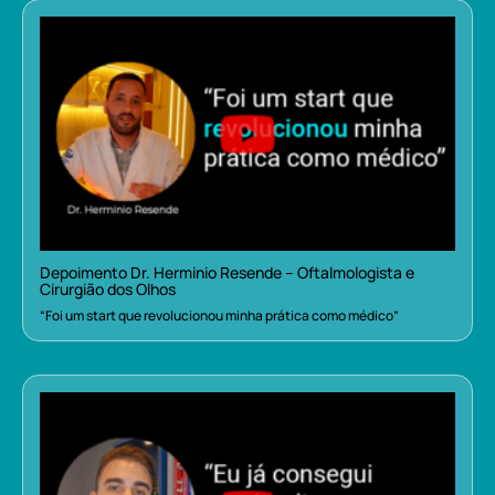
Depoimento Dr. Herminio Resende – Oftalmologista e
Cirurgião dos Olhos
“Foi um start que revolucionou minha prática como médico”