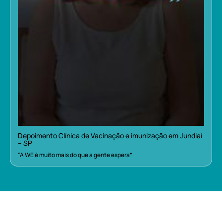
Depoimento Clínica de Vacinação e imunização em Jundiaí
– SP
“A WE é muito mais do que a gente espera”