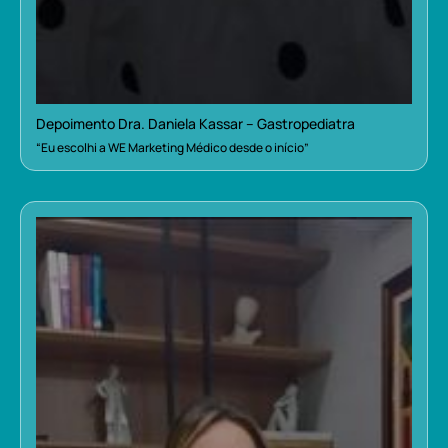
Depoimento Dra. Daniela Kassar – Gastropediatra
“Eu escolhi a WE Marketing Médico desde o início”