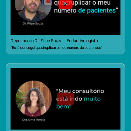
Depoimento Dr. Filipe Souza – Endocrinologista
“Eu já consegui quadruplicar o meu número de pacientes”