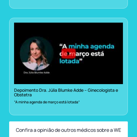
Depoimento Dra. Júlia Blumke Adde – Ginecologista e
Obstetra
“A minha agenda de março está lotada”
Confira a opinião de outros médicos sobre a WE