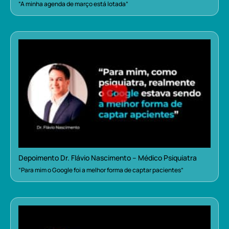
“A minha agenda de março está lotada”
Depoimento Dr. Flávio Nascimento – Médico Psiquiatra
“Para mim o Google foi a melhor forma de captar pacientes”