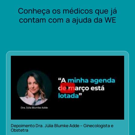
Conheça os médicos que já
contam com a ajuda da WE
Depoimento Dra. Júlia Blumke Adde – Ginecologista e
Obstetra