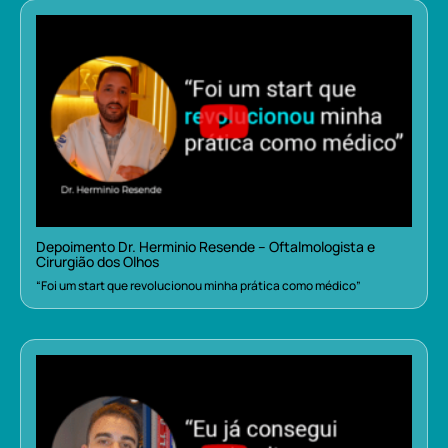
Depoimento Dr. Herminio Resende – Oftalmologista e
Cirurgião dos Olhos
“Foi um start que revolucionou minha prática como médico”