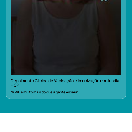
Depoimento Clínica de Vacinação e imunização em Jundiaí
– SP
“A WE é muito mais do que a gente espera”