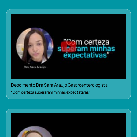
Depoimento Dra Sara Araújo Gastroenterologista
“Com certeza superaram minhas expectativas”