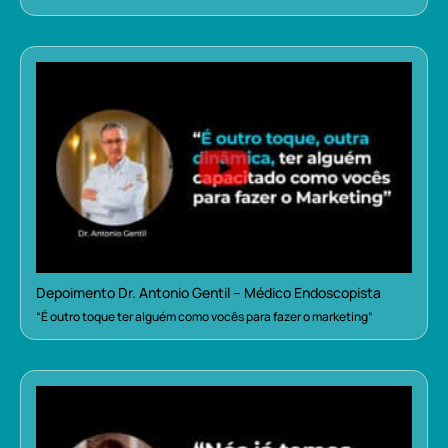
Depoimento Dr. Antonio Gentil – Médico Endoscopista
“É outro toque ter alguém como vocês para fazer o marketing”