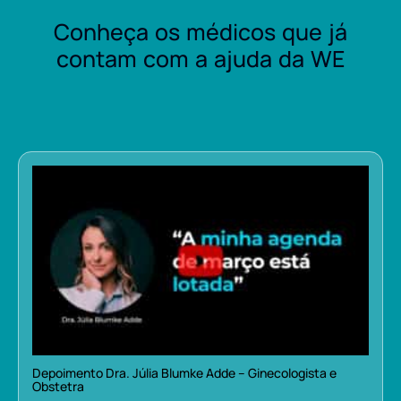
Conheça os médicos que já
contam com a ajuda da WE
Depoimento Dra. Júlia Blumke Adde – Ginecologista e
Obstetra