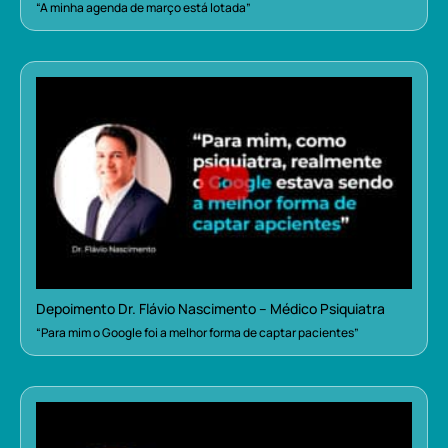
“A minha agenda de março está lotada”
Depoimento Dr. Flávio Nascimento – Médico Psiquiatra
“Para mim o Google foi a melhor forma de captar pacientes”