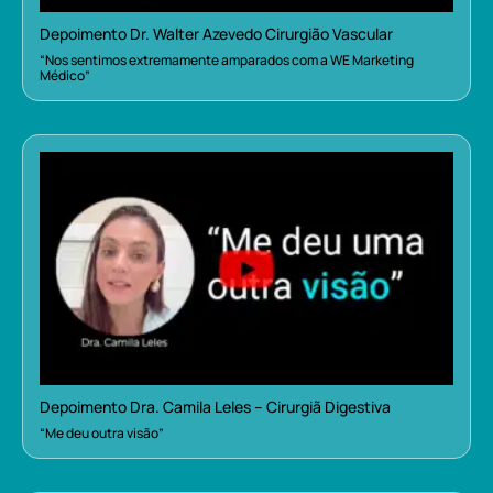
Depoimento Dr. Walter Azevedo Cirurgião Vascular
“Nos sentimos extremamente amparados com a WE Marketing
Médico”
Depoimento Dra. Camila Leles – Cirurgiã Digestiva
“Me deu outra visão”