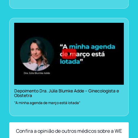
Depoimento Dra. Júlia Blumke Adde – Ginecologista e
Obstetra
“A minha agenda de março está lotada”
Confira a opinião de outros médicos sobre a WE