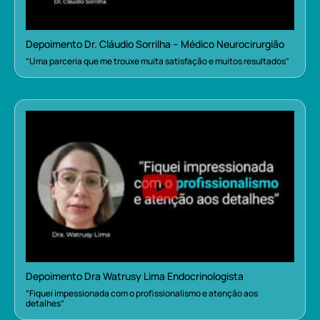
Depoimento Dr. Cláudio Sorrilha – Médico Neurocirurgião
“Uma parceria que me trouxe muita satisfação e muitos resultados”
Depoimento Dra Watrusy Lima Endocrinologista
“Fiquei impessionada com o profissionalismo e atenção aos
detalhes”