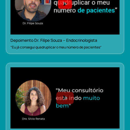
Depoimento Dr. Filipe Souza – Endocrinologista
“Eu já consegui quadruplicar o meu número de pacientes”