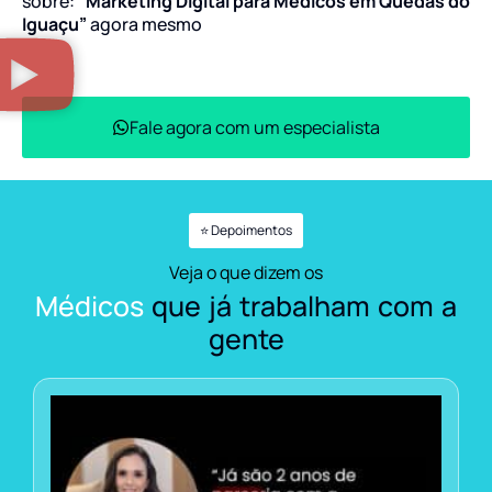
sobre:
“Marketing Digital para Médicos em Quedas do
Iguaçu”
agora mesmo
Fale agora com um especialista
⭐ Depoimentos
Veja o que dizem os
Médicos
que já trabalham com a
gente