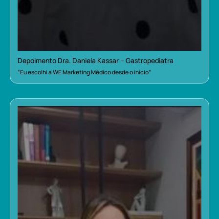
Depoimento Dra. Daniela Kassar – Gastropediatra
“Eu escolhi a WE Marketing Médico desde o início”