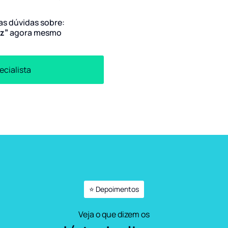
uas dúvidas sobre:
oz”
agora mesmo
ecialista
⭐ Depoimentos
Veja o que dizem os