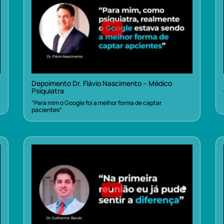
Depoimento Dr. Flávio Nascimento – Médico
Psiquiatra
“Para mim o Google foi a melhor forma de captar
pacientes”