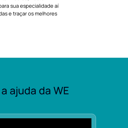
para sua especialidade aí
das e traçar os melhores
a ajuda da WE