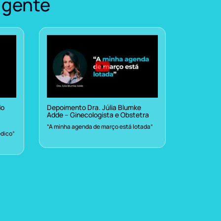
 gente
do
Depoimento Dra. Júlia Blumke
Adde – Ginecologista e Obstetra
“A minha agenda de março está lotada”
dico”