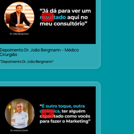
Depoimento Dr. João Bergmann – Médico
Cirurgião
“Depoimento Dr. João Bergmann”