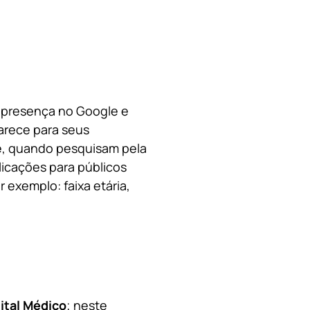
a presença no Google e
arece para seus
le, quando pesquisam pela
licações para públicos
 exemplo: faixa etária,
ital Médico
; neste