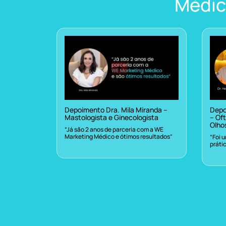
Médic
Depoimento Dra. Mila Miranda –
Depo
Mastologista e Ginecologista
– Oft
Olho
“Já são 2 anos de parceria com a WE
Marketing Médico e ótimos resultados”
“Foi 
práti