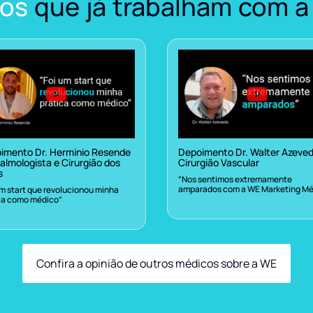
os
que já trabalham com a
imento Dr. Herminio Resende
Depoimento Dr. Walter Azeve
almologista e Cirurgião dos
Cirurgião Vascular
s
“Nos sentimos extremamente
amparados com a WE Marketing Mé
um start que revolucionou minha
ca como médico”
Confira a opinião de outros médicos sobre a WE