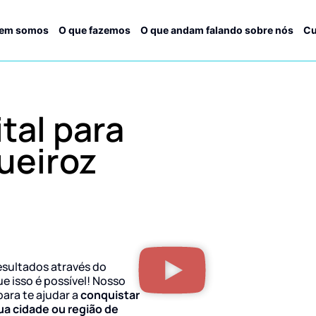
em somos
O que fazemos
O que andam falando sobre nós
Cu
tal para
ueiroz
esultados através do
ue isso é possível! Nosso
para te ajudar a
conquistar
ua cidade ou região de