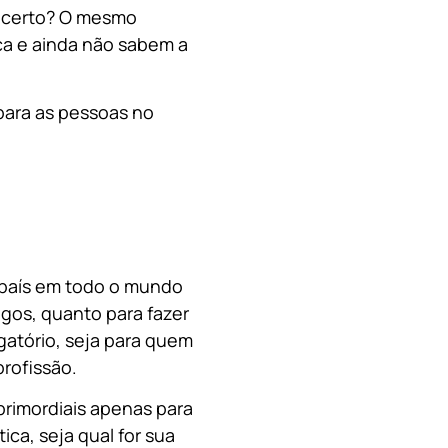
, certo? O mesmo
a e ainda não sabem a
para as pessoas no
o país em todo o mundo
migos, quanto para fazer
gatório, seja para quem
rofissão.
primordiais apenas para
ica, s
eja qual for sua