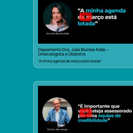
Depoimento Dra. Júlia Blumke Adde –
Ginecologista e Obstetra
“A minha agenda de março está lotada”