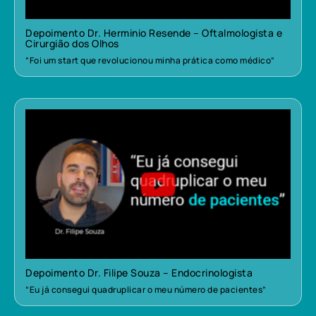
Depoimento Dr. Herminio Resende – Oftalmologista e
Cirurgião dos Olhos
“Foi um start que revolucionou minha prática como médico”
Depoimento Dr. Filipe Souza – Endocrinologista
“Eu já consegui quadruplicar o meu número de pacientes”