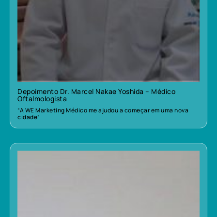
Depoimento Dr. Marcel Nakae Yoshida – Médico
Oftalmologista
“A WE Marketing Médico me ajudou a começar em uma nova
cidade”