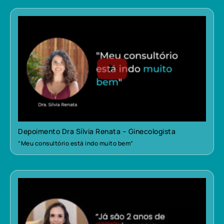
Depoimento Dra Sílvia Renata – Ginecologista
“Meu consultório está indo muito bem”