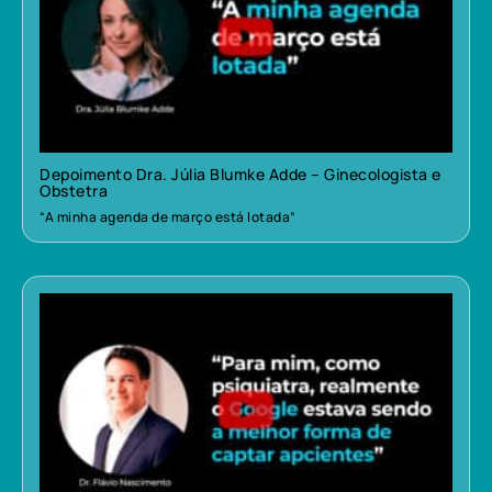
Depoimento Dra. Júlia Blumke Adde – Ginecologista e
Obstetra
“A minha agenda de março está lotada”