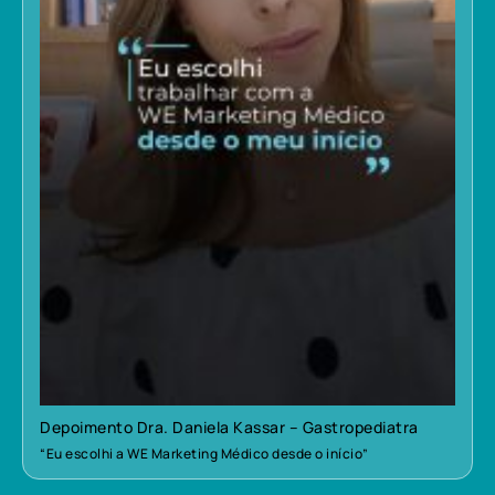
Depoimento Dra. Daniela Kassar – Gastropediatra
“Eu escolhi a WE Marketing Médico desde o início”