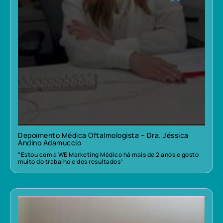
Depoimento Médica Oftalmologista – Dra. Jéssica
Andino Adamuccio
“Estou com a WE Marketing Médico há mais de 2 anos e gosto
muito do trabalho e dos resultados”