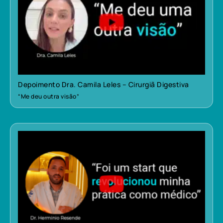
Depoimento Dra. Camila Leles – Cirurgiã Digestiva
“Me deu outra visão”