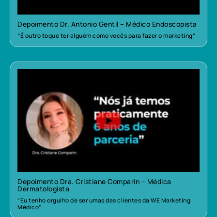
Depoimento Dr. Antonio Gentil – Médico Endoscopista
“É outro toque ter alguém como vocês para fazer o marketing”
Depoimento Dra. Cristiane Comparin – Médica
Dermatologista
“Eu tenho orgulho de ser umas das clientes da WE Marketing
Médico”