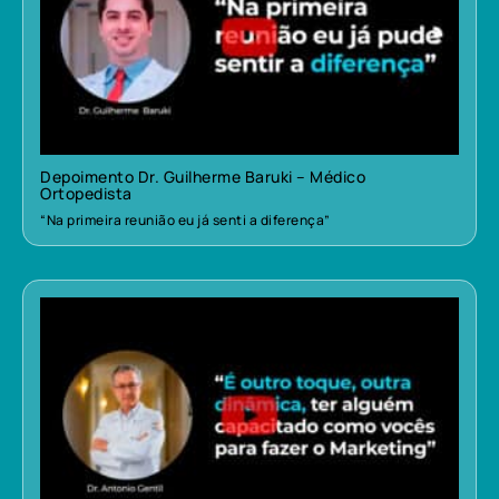
Depoimento Dr. Guilherme Baruki – Médico
Ortopedista
“Na primeira reunião eu já senti a diferença”