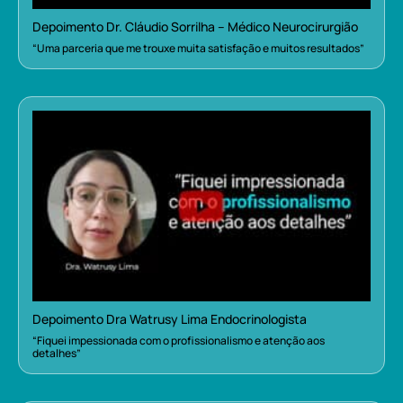
Depoimento Dr. Cláudio Sorrilha – Médico Neurocirurgião
“Uma parceria que me trouxe muita satisfação e muitos resultados”
Depoimento Dra Watrusy Lima Endocrinologista
“Fiquei impessionada com o profissionalismo e atenção aos
detalhes”