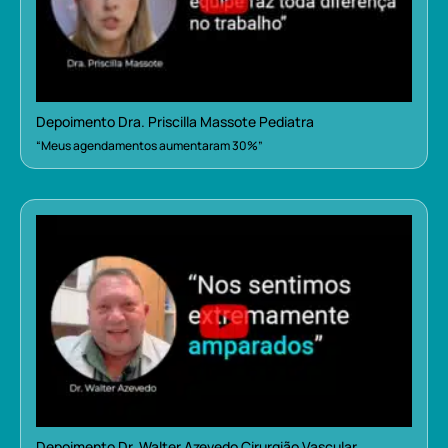
Depoimento Dra. Priscilla Massote Pediatra
“Meus agendamentos aumentaram 30%”
Depoimento Dr. Walter Azevedo Cirurgião Vascular