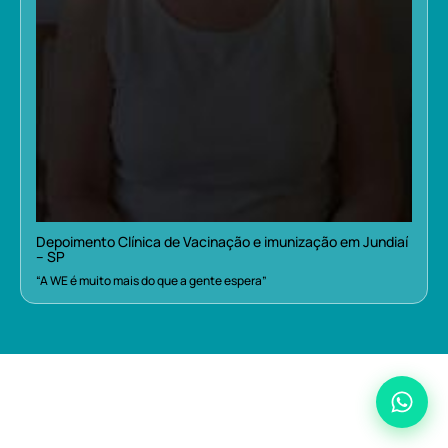
Depoimento Clínica de Vacinação e imunização em Jundiaí
– SP
“A WE é muito mais do que a gente espera”