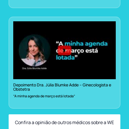
Depoimento Dra. Júlia Blumke Adde – Ginecologista e
Obstetra
“A minha agenda de março está lotada”
Confira a opinião de outros médicos sobre a WE