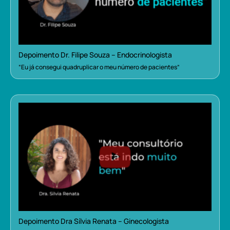
Depoimento Dr. Filipe Souza – Endocrinologista
“Eu já consegui quadruplicar o meu número de pacientes”
Depoimento Dra Sílvia Renata – Ginecologista