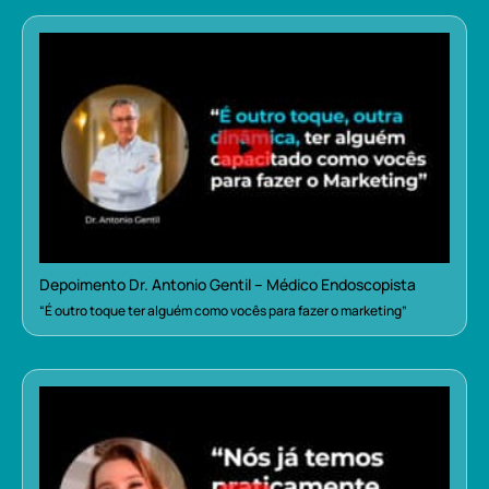
Depoimento Dr. Antonio Gentil – Médico Endoscopista
“É outro toque ter alguém como vocês para fazer o marketing”