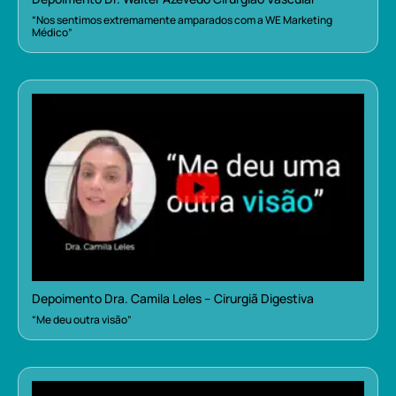
“Nos sentimos extremamente amparados com a WE Marketing
Médico”
Depoimento Dra. Camila Leles – Cirurgiã Digestiva
“Me deu outra visão”