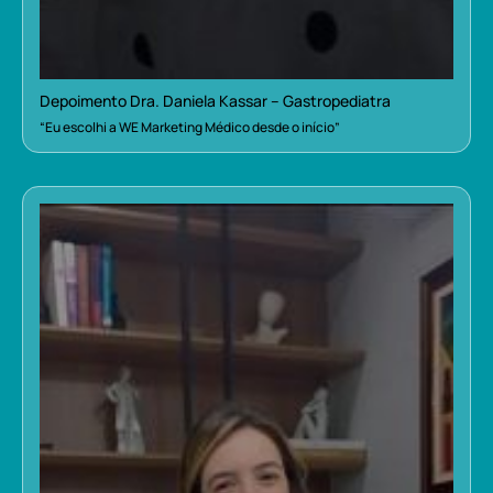
Depoimento Dra. Daniela Kassar – Gastropediatra
“Eu escolhi a WE Marketing Médico desde o início”