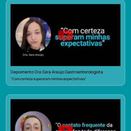
Depoimento Dra Sara Araújo Gastroenterologista
“Com certeza superaram minhas expectativas”