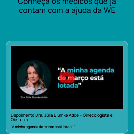
Conheça os médicos que já
contam com a ajuda da WE
Depoimento Dra. Júlia Blumke Adde – Ginecologista e
Obstetra
“A minha agenda de março está lotada”