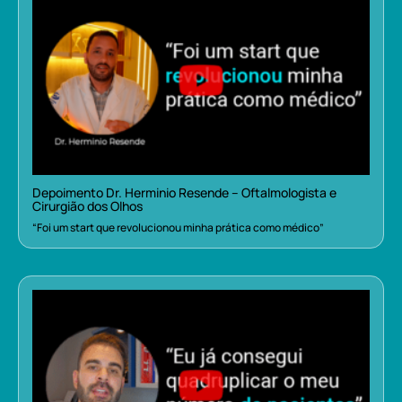
Depoimento Dr. Herminio Resende – Oftalmologista e
Cirurgião dos Olhos
“Foi um start que revolucionou minha prática como médico”