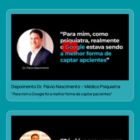
Depoimento Dr. Flávio Nascimento – Médico Psiquiatra
“Para mim o Google foi a melhor forma de captar pacientes”