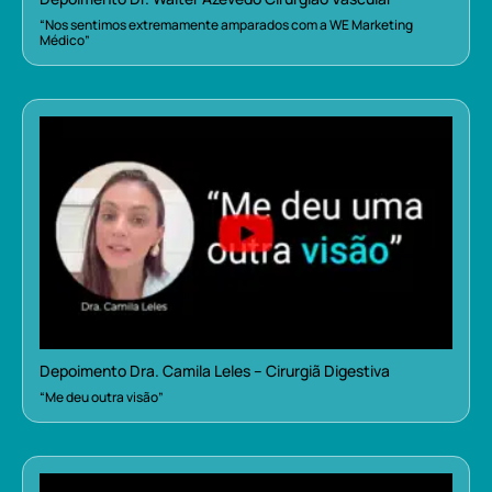
“Nos sentimos extremamente amparados com a WE Marketing
Médico”
Depoimento Dra. Camila Leles – Cirurgiã Digestiva
“Me deu outra visão”