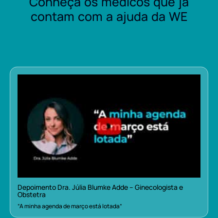
Conheça os médicos que já
contam com a ajuda da WE
Depoimento Dra. Júlia Blumke Adde – Ginecologista e
Obstetra
“A minha agenda de março está lotada”