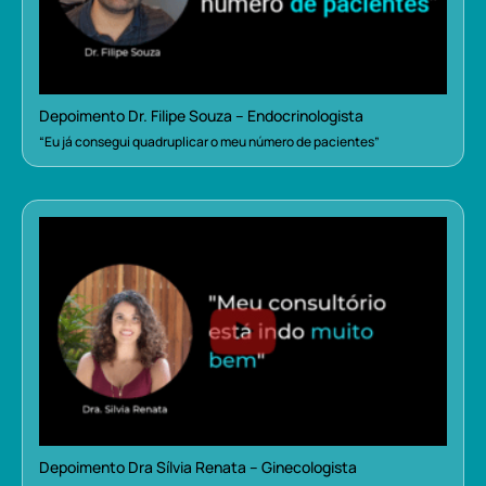
Depoimento Dr. Filipe Souza – Endocrinologista
“Eu já consegui quadruplicar o meu número de pacientes”
Depoimento Dra Sílvia Renata – Ginecologista