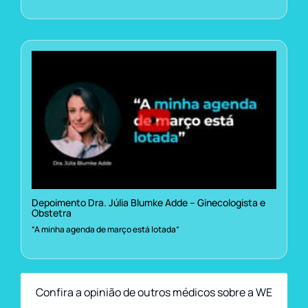
Depoimento Dra. Júlia Blumke Adde – Ginecologista e
Obstetra
“A minha agenda de março está lotada”
Confira a opinião de outros médicos sobre a WE