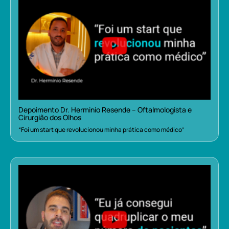
Depoimento Dr. Herminio Resende – Oftalmologista e
Cirurgião dos Olhos
“Foi um start que revolucionou minha prática como médico”