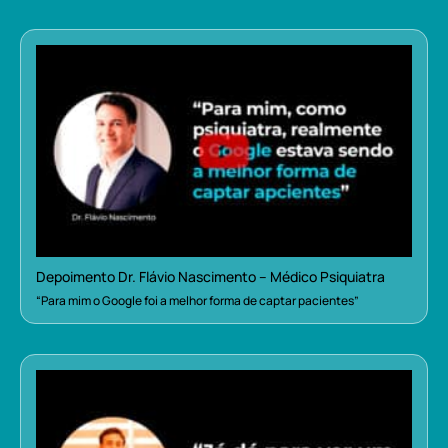
Depoimento Dr. Flávio Nascimento – Médico Psiquiatra
“Para mim o Google foi a melhor forma de captar pacientes”