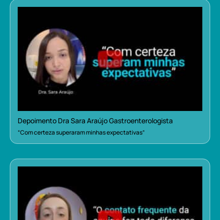
Depoimento Dra Sara Araújo Gastroenterologista
“Com certeza superaram minhas expectativas”