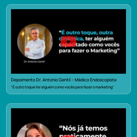
Depoimento Dr. Antonio Gentil – Médico Endoscopista
“É outro toque ter alguém como vocês para fazer o marketing”