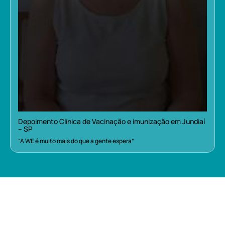
Depoimento Clínica de Vacinação e imunização em Jundiaí
– SP
“A WE é muito mais do que a gente espera”