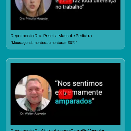
Depoimento Dra. Priscilla Massote Pediatra
“Meus agendamentos aumentaram 30%”
Depoimento Dr. Walter Azevedo Cirurgião Vascular