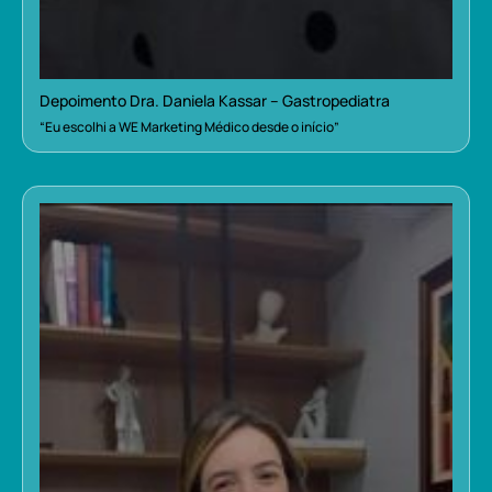
Depoimento Dra. Daniela Kassar – Gastropediatra
“Eu escolhi a WE Marketing Médico desde o início”