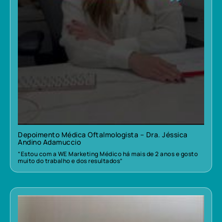
Depoimento Médica Oftalmologista – Dra. Jéssica
Andino Adamuccio
“Estou com a WE Marketing Médico há mais de 2 anos e gosto
muito do trabalho e dos resultados”