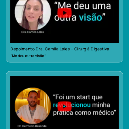
Depoimento Dra. Camila Leles – Cirurgiã Digestiva
“Me deu outra visão”