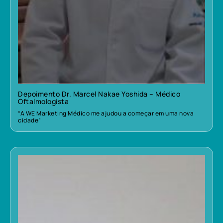
Depoimento Dr. Marcel Nakae Yoshida – Médico
Oftalmologista
“A WE Marketing Médico me ajudou a começar em uma nova
cidade”