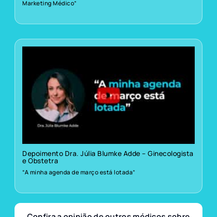
Marketing Médico”
Depoimento Dra. Júlia Blumke Adde – Ginecologista
e Obstetra
“A minha agenda de março está lotada”
Confira a opinião de outros médicos sobre