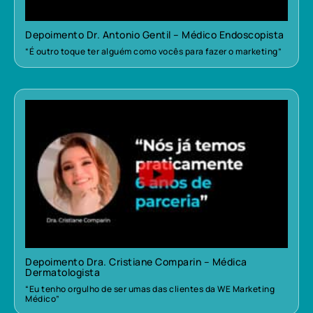
Depoimento Dr. Antonio Gentil – Médico Endoscopista
“É outro toque ter alguém como vocês para fazer o marketing”
Depoimento Dra. Cristiane Comparin – Médica
Dermatologista
“Eu tenho orgulho de ser umas das clientes da WE Marketing
Médico”