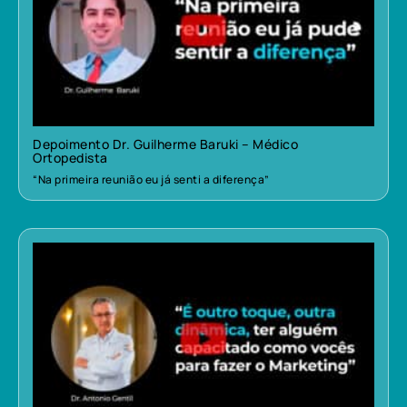
Depoimento Dr. Guilherme Baruki – Médico
Ortopedista
“Na primeira reunião eu já senti a diferença”