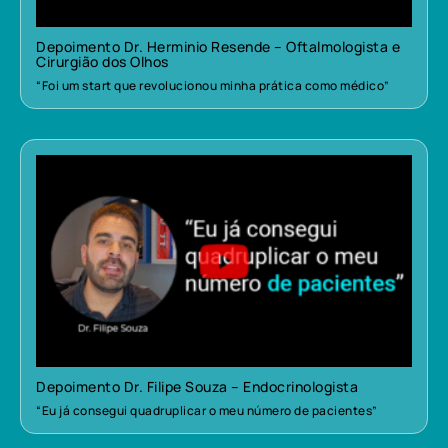
Depoimento Dr. Herminio Resende – Oftalmologista e
Cirurgião dos Olhos
“Foi um start que revolucionou minha prática como médico”
Depoimento Dr. Filipe Souza – Endocrinologista
“Eu já consegui quadruplicar o meu número de pacientes”