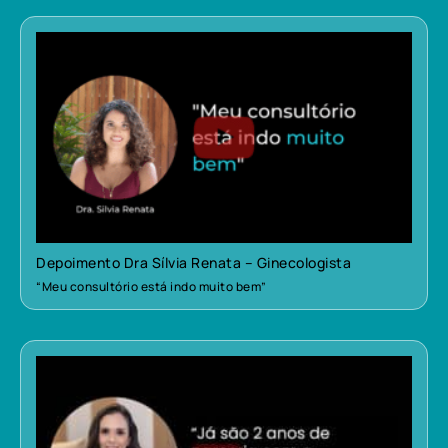
Depoimento Dra Sílvia Renata – Ginecologista
“Meu consultório está indo muito bem”