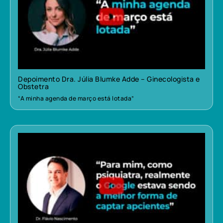
Depoimento Dra. Júlia Blumke Adde – Ginecologista e
Obstetra
“A minha agenda de março está lotada”