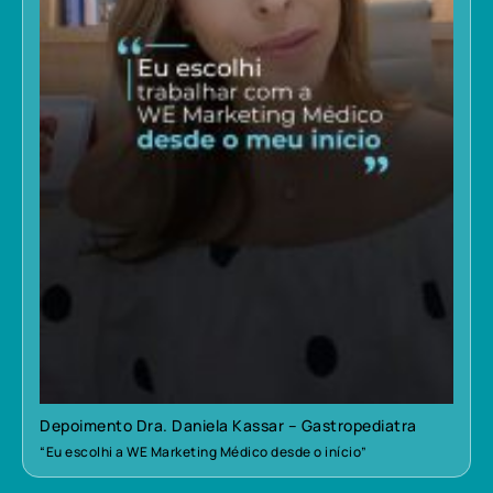
Depoimento Dra. Daniela Kassar – Gastropediatra
“Eu escolhi a WE Marketing Médico desde o início”