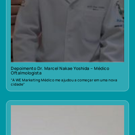
Depoimento Dr. Marcel Nakae Yoshida – Médico
Oftalmologista
“A WE Marketing Médico me ajudou a começar em uma nova
cidade”