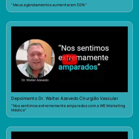
“Meus agendamentos aumentaram 30%”
Depoimento Dr. Walter Azevedo Cirurgião Vascular
“Nos sentimos extremamente amparados com a WE Marketing
Médico”