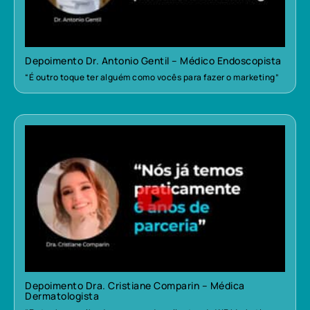
Depoimento Dr. Antonio Gentil – Médico Endoscopista
“É outro toque ter alguém como vocês para fazer o marketing”
Depoimento Dra. Cristiane Comparin – Médica
Dermatologista