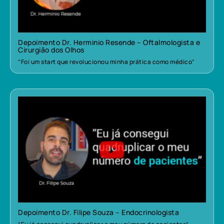
Depoimento Dr. Herminio Resende – Oftalmologista e
Cirurgião dos Olhos
“Foi um start que revolucionou minha prática como médico”
Depoimento Dr. Filipe Souza – Endocrinologista