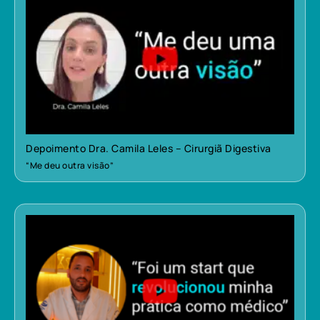
Depoimento Dra. Camila Leles – Cirurgiã Digestiva
“Me deu outra visão”