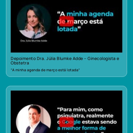
Depoimento Dra. Júlia Blumke Adde – Ginecologista e
Obstetra
“A minha agenda de março está lotada”