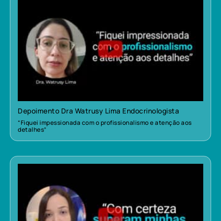
Depoimento Dra Watrusy Lima Endocrinologista
“Fiquei impessionada com o profissionalismo e atenção aos
detalhes”