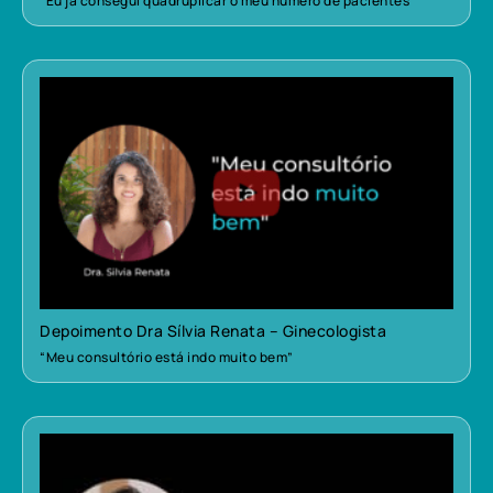
“Eu já consegui quadruplicar o meu número de pacientes”
Depoimento Dra Sílvia Renata – Ginecologista
“Meu consultório está indo muito bem”