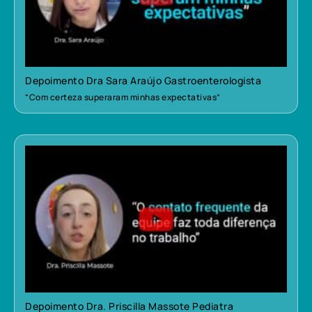
Depoimento Dra Sara Araújo Gastroenterologista
“Com certeza superaram minhas expectativas”
Depoimento Dra. Priscilla Massote Pediatra