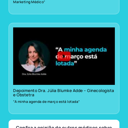
Marketing Médico”
Depoimento Dra. Júlia Blumke Adde – Ginecologista
e Obstetra
“A minha agenda de março está lotada”
Confira a opinião de outros médicos sobre