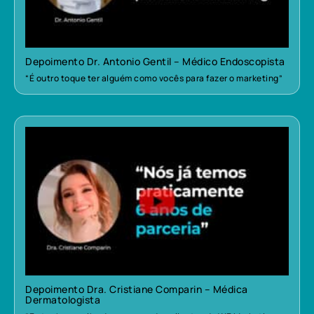
Depoimento Dr. Antonio Gentil – Médico Endoscopista
“É outro toque ter alguém como vocês para fazer o marketing”
Depoimento Dra. Cristiane Comparin – Médica
Dermatologista