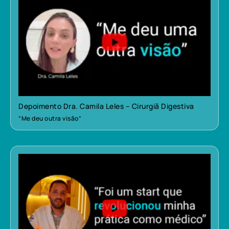
Depoimento Dra. Camila Leles – Cirurgiã Digestiva
“Me deu outra visão”