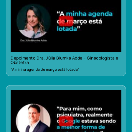
Depoimento Dra. Júlia Blumke Adde – Ginecologista e
Obstetra
“A minha agenda de março está lotada”