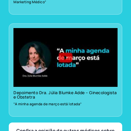
Marketing Médico”
Depoimento Dra. Júlia Blumke Adde – Ginecologista
e Obstetra
“A minha agenda de março está lotada”
Confira a opinião de outros médicos sobre