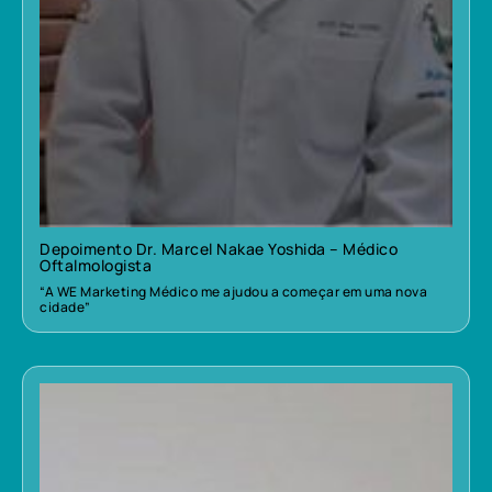
Depoimento Dr. Marcel Nakae Yoshida – Médico
Oftalmologista
“A WE Marketing Médico me ajudou a começar em uma nova
cidade”