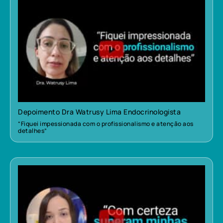
Depoimento Dra Watrusy Lima Endocrinologista
“Fiquei impessionada com o profissionalismo e atenção aos
detalhes”