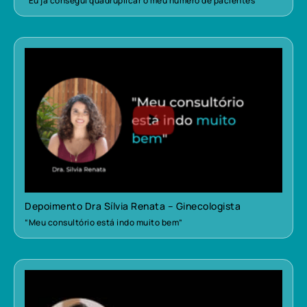
“Eu já consegui quadruplicar o meu número de pacientes”
Depoimento Dra Sílvia Renata – Ginecologista
“Meu consultório está indo muito bem”