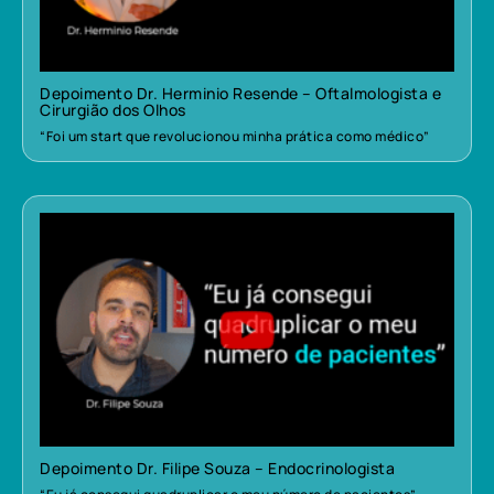
Depoimento Dr. Herminio Resende – Oftalmologista e
Cirurgião dos Olhos
“Foi um start que revolucionou minha prática como médico”
Depoimento Dr. Filipe Souza – Endocrinologista