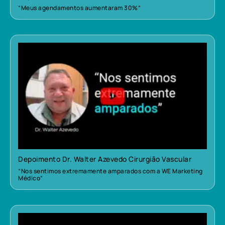
“Meus agendamentos aumentaram 30%”
Depoimento Dr. Walter Azevedo Cirurgião Vascular
“Nos sentimos extremamente amparados com a WE Marketing
Médico”