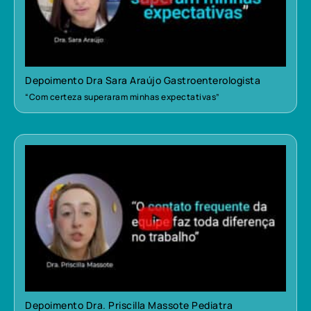
Depoimento Dra Sara Araújo Gastroenterologista
“Com certeza superaram minhas expectativas”
Depoimento Dra. Priscilla Massote Pediatra