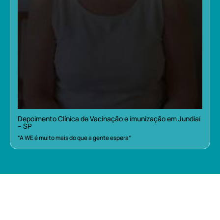
Depoimento Clínica de Vacinação e imunização em Jundiaí
– SP
“A WE é muito mais do que a gente espera”