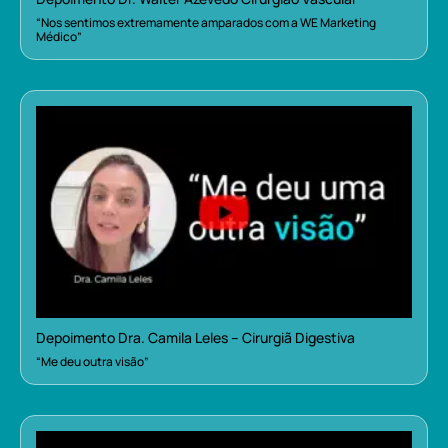
“Nos sentimos extremamente amparados com a WE Marketing
Médico”
Depoimento Dra. Camila Leles – Cirurgiã Digestiva
“Me deu outra visão”