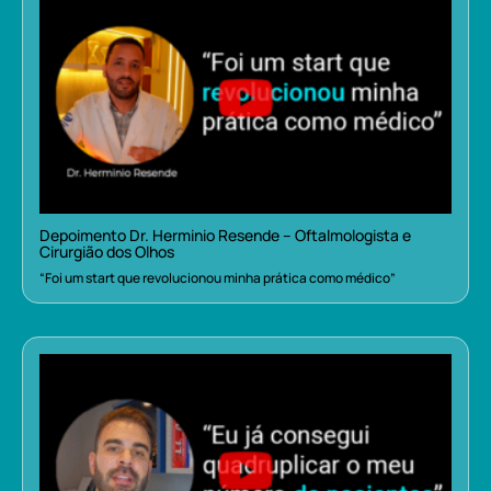
Depoimento Dr. Herminio Resende – Oftalmologista e
Cirurgião dos Olhos
“Foi um start que revolucionou minha prática como médico”