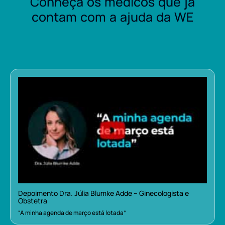
Conheça os médicos que já
contam com a ajuda da WE
Depoimento Dra. Júlia Blumke Adde – Ginecologista e
Obstetra
“A minha agenda de março está lotada”