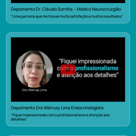
Depoimento Dr. Cláudio Sorrilha – Médico Neurocirurgião
“Uma parceria que me trouxe muita satisfação e muitos resultados”
Depoimento Dra Watrusy Lima Endocrinologista
“Fiquei impessionada com o profissionalismo e atenção aos
detalhes”