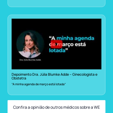
Depoimento Dra. Júlia Blumke Adde – Ginecologista e
Obstetra
“A minha agenda de março está lotada”
Confira a opinião de outros médicos sobre a WE