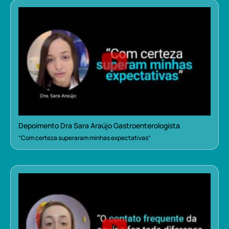
Depoimento Dra Sara Araújo Gastroenterologista
“Com certeza superaram minhas expectativas”