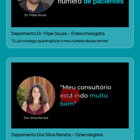
Depoimento Dr. Filipe Souza – Endocrinologista
“Eu já consegui quadruplicar o meu número de pacientes”
Depoimento Dra Sílvia Renata – Ginecologista