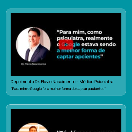
Depoimento Dr. Flávio Nascimento – Médico Psiquiatra
“Para mim o Google foi a melhor forma de captar pacientes”