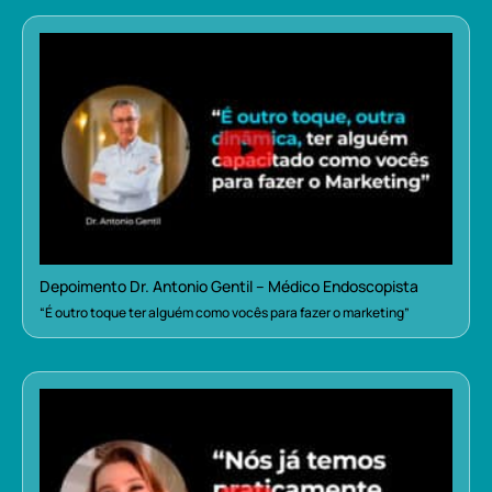
Depoimento Dr. Antonio Gentil – Médico Endoscopista
“É outro toque ter alguém como vocês para fazer o marketing”