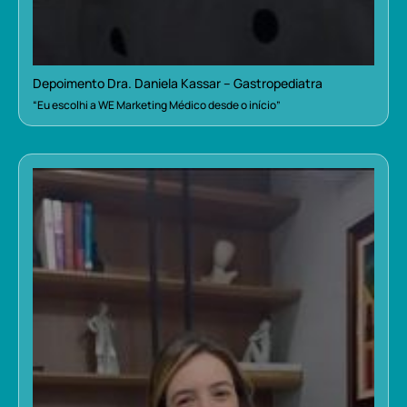
Depoimento Dra. Daniela Kassar – Gastropediatra
“Eu escolhi a WE Marketing Médico desde o início”