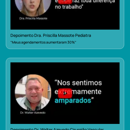
Depoimento Dra. Priscilla Massote Pediatra
“Meus agendamentos aumentaram 30%”
Depoimento Dr. Walter Azevedo Cirurgião Vascular