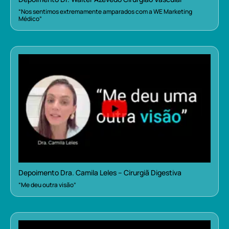
“Nos sentimos extremamente amparados com a WE Marketing
Médico”
Depoimento Dra. Camila Leles – Cirurgiã Digestiva
“Me deu outra visão”