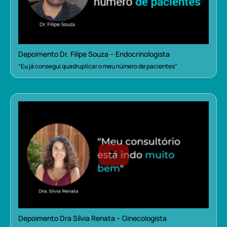
Depoimento Dr. Filipe Souza – Endocrinologista
“Eu já consegui quadruplicar o meu número de pacientes”
Depoimento Dra Sílvia Renata – Ginecologista