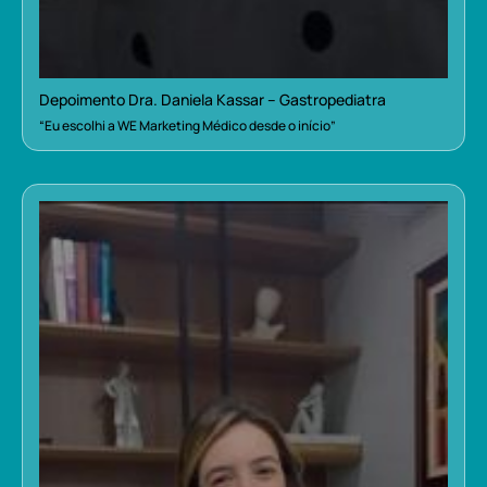
Depoimento Dra. Daniela Kassar – Gastropediatra
“Eu escolhi a WE Marketing Médico desde o início”