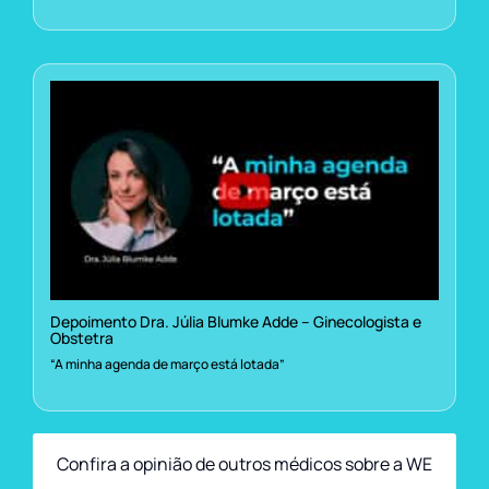
Depoimento Dra. Júlia Blumke Adde – Ginecologista e
Obstetra
“A minha agenda de março está lotada”
Confira a opinião de outros médicos sobre a WE