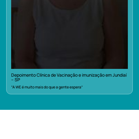
Depoimento Clínica de Vacinação e imunização em Jundiaí
– SP
“A WE é muito mais do que a gente espera”