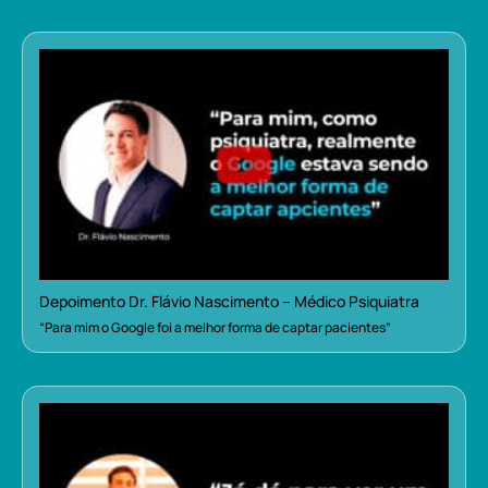
Depoimento Dr. Flávio Nascimento – Médico Psiquiatra
“Para mim o Google foi a melhor forma de captar pacientes”