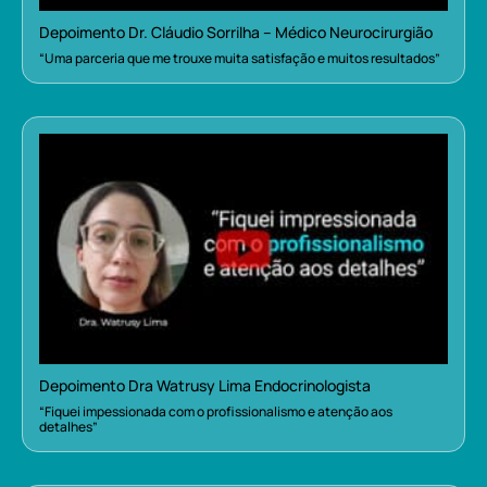
Depoimento Dr. Cláudio Sorrilha – Médico Neurocirurgião
“Uma parceria que me trouxe muita satisfação e muitos resultados”
Depoimento Dra Watrusy Lima Endocrinologista
“Fiquei impessionada com o profissionalismo e atenção aos
detalhes”