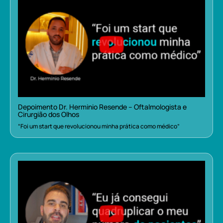
Depoimento Dr. Herminio Resende – Oftalmologista e
Cirurgião dos Olhos
“Foi um start que revolucionou minha prática como médico”