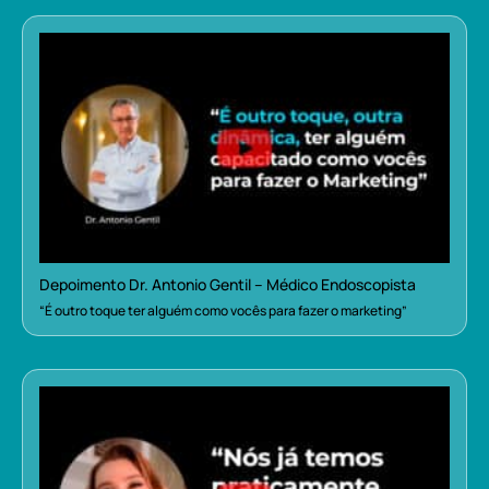
Depoimento Dr. Antonio Gentil – Médico Endoscopista
“É outro toque ter alguém como vocês para fazer o marketing”