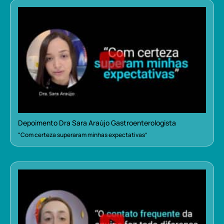
Depoimento Dra Sara Araújo Gastroenterologista
“Com certeza superaram minhas expectativas”