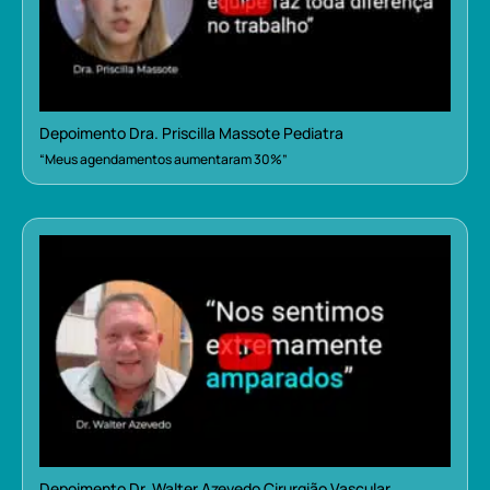
Depoimento Dra. Priscilla Massote Pediatra
“Meus agendamentos aumentaram 30%”
Depoimento Dr. Walter Azevedo Cirurgião Vascular