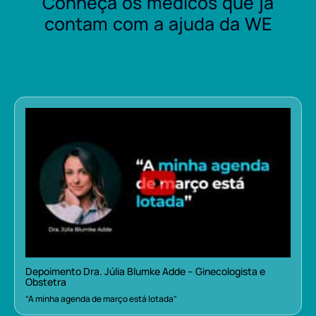
Conheça os médicos que já
contam com a ajuda da WE
Depoimento Dra. Júlia Blumke Adde – Ginecologista e
Obstetra
“A minha agenda de março está lotada”