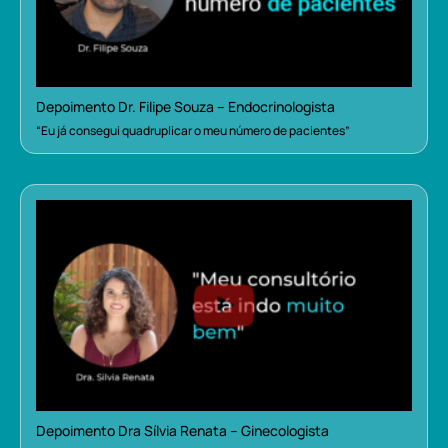
Depoimento Dr. Filipe Souza – Endocrinologista
“Eu já consegui quadruplicar o meu número de pacientes”
Depoimento Dra Sílvia Renata – Ginecologista