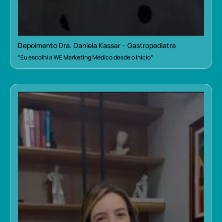
Depoimento Dra. Daniela Kassar – Gastropediatra
“Eu escolhi a WE Marketing Médico desde o início”