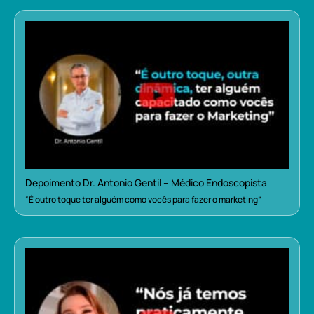
Depoimento Dr. Antonio Gentil – Médico Endoscopista
“É outro toque ter alguém como vocês para fazer o marketing”