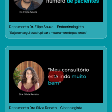
Depoimento Dr. Filipe Souza – Endocrinologista
“Eu já consegui quadruplicar o meu número de pacientes”
Depoimento Dra Sílvia Renata – Ginecologista