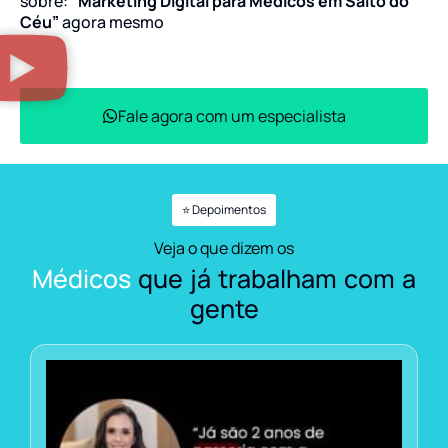
sobre:
“Marketing Digital para Médicos em Salto do
Céu”
agora mesmo
Fale agora com um especialista
⭐ Depoimentos
Veja o que dizem os
Médicos
que já trabalham com a
gente