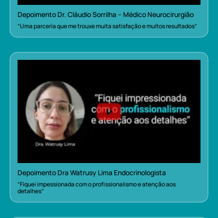
Depoimento Dr. Cláudio Sorrilha – Médico Neurocirurgião
“Uma parceria que me trouxe muita satisfação e muitos resultados”
Depoimento Dra Watrusy Lima Endocrinologista
“Fiquei impessionada com o profissionalismo e atenção aos
detalhes”