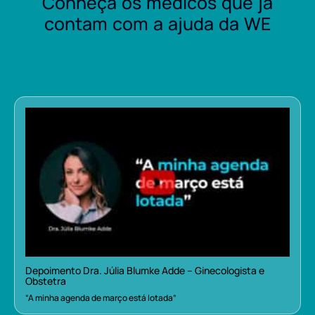
Conheça os médicos que já
contam com a ajuda da WE
Depoimento Dra. Júlia Blumke Adde – Ginecologista e
Obstetra
“A minha agenda de março está lotada”