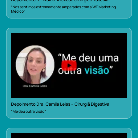
“Nos sentimos extremamente amparados com a WE Marketing
Médico”
Depoimento Dra. Camila Leles – Cirurgiã Digestiva
“Me deu outra visão”