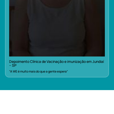
Depoimento Clínica de Vacinação e imunização em Jundiaí
– SP
“A WE é muito mais do que a gente espera”