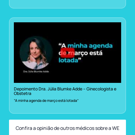
Depoimento Dra. Júlia Blumke Adde – Ginecologista e
Obstetra
“A minha agenda de março está lotada”
Confira a opinião de outros médicos sobre a WE