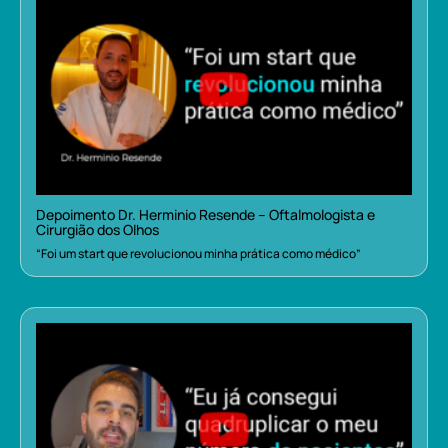
Depoimento Dr. Herminio Resende – Oftalmologista e
Cirurgião dos Olhos
“Foi um start que revolucionou minha prática como médico”