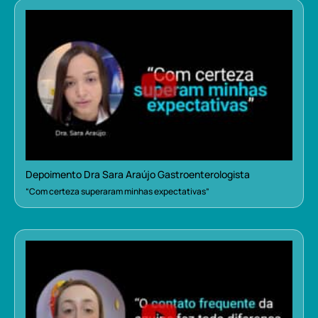
Depoimento Dra Sara Araújo Gastroenterologista
“Com certeza superaram minhas expectativas”