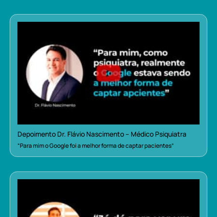
Depoimento Dr. Flávio Nascimento – Médico Psiquiatra
“Para mim o Google foi a melhor forma de captar pacientes”