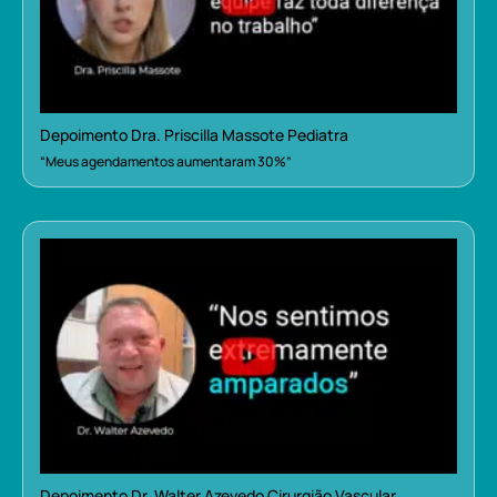
Depoimento Dra. Priscilla Massote Pediatra
“Meus agendamentos aumentaram 30%”
Depoimento Dr. Walter Azevedo Cirurgião Vascular