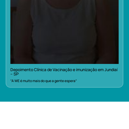
Depoimento Clínica de Vacinação e imunização em Jundiaí
– SP
“A WE é muito mais do que a gente espera”