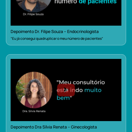
Depoimento Dr. Filipe Souza – Endocrinologista
“Eu já consegui quadruplicar o meu número de pacientes”
Depoimento Dra Sílvia Renata – Ginecologista