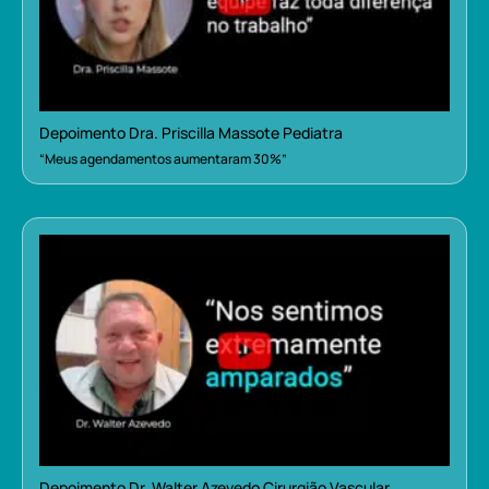
Depoimento Dra. Priscilla Massote Pediatra
“Meus agendamentos aumentaram 30%”
Depoimento Dr. Walter Azevedo Cirurgião Vascular