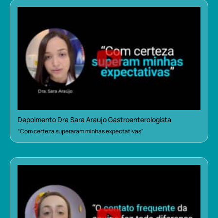
Depoimento Dra Sara Araújo Gastroenterologista
“Com certeza superaram minhas expectativas”