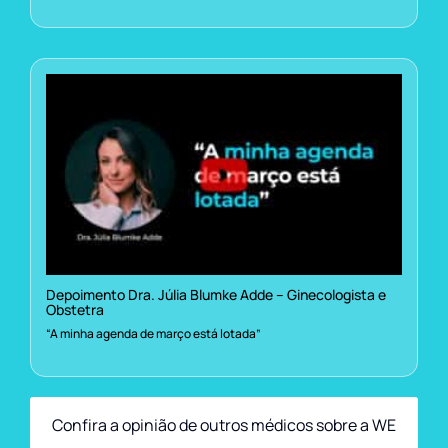
Depoimento Dra. Júlia Blumke Adde – Ginecologista e
Obstetra
“A minha agenda de março está lotada”
Confira a opinião de outros médicos sobre a WE