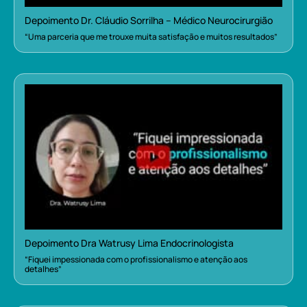
Depoimento Dr. Cláudio Sorrilha – Médico Neurocirurgião
“Uma parceria que me trouxe muita satisfação e muitos resultados”
Depoimento Dra Watrusy Lima Endocrinologista
“Fiquei impessionada com o profissionalismo e atenção aos
detalhes”