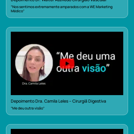
“Nos sentimos extremamente amparados com a WE Marketing
Médico”
Depoimento Dra. Camila Leles – Cirurgiã Digestiva
“Me deu outra visão”