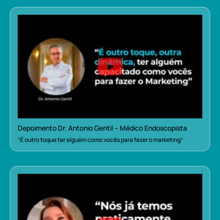
Depoimento Dr. Antonio Gentil – Médico Endoscopista
“É outro toque ter alguém como vocês para fazer o marketing”