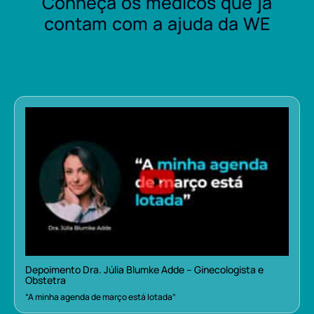
Conheça os médicos que já
contam com a ajuda da WE
Depoimento Dra. Júlia Blumke Adde – Ginecologista e
Obstetra
“A minha agenda de março está lotada”