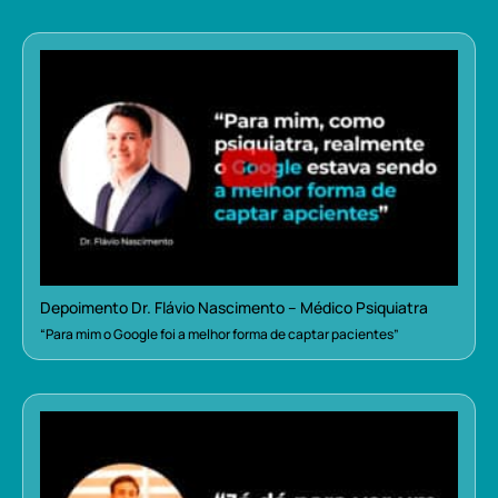
Depoimento Dr. Flávio Nascimento – Médico Psiquiatra
“Para mim o Google foi a melhor forma de captar pacientes”