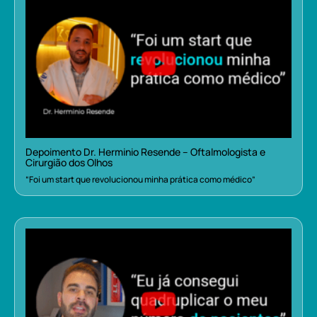
Depoimento Dr. Herminio Resende – Oftalmologista e
Cirurgião dos Olhos
“Foi um start que revolucionou minha prática como médico”