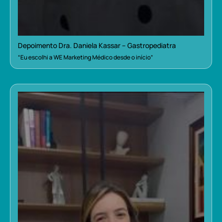
Depoimento Dra. Daniela Kassar – Gastropediatra
“Eu escolhi a WE Marketing Médico desde o início”