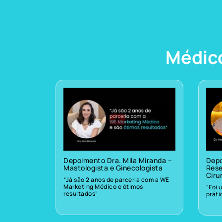
Médic
Depoimento Dra. Mila Miranda –
Depo
Mastologista e Ginecologista
Rese
Ciru
“Já são 2 anos de parceria com a WE
Marketing Médico e ótimos
“Foi 
resultados”
prát