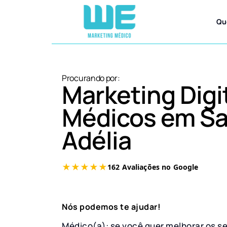
Qu
Procurando por:
Marketing Digi
Médicos em S
Adélia
Nós podemos te ajudar!
Médico(a): se você quer melhorar os s