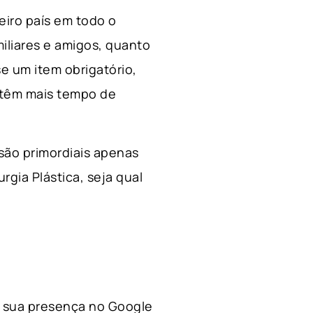
ceiro país em todo o
miliares e amigos, quanto
e um item obrigatório,
 têm mais tempo de
 são primordiais apenas
rgia Plástica, s
eja qual
 a sua presença no Google