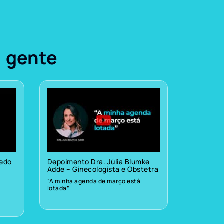
a gente
vedo
Depoimento Dra. Júlia Blumke
Adde – Ginecologista e Obstetra
“A minha agenda de março está
lotada”