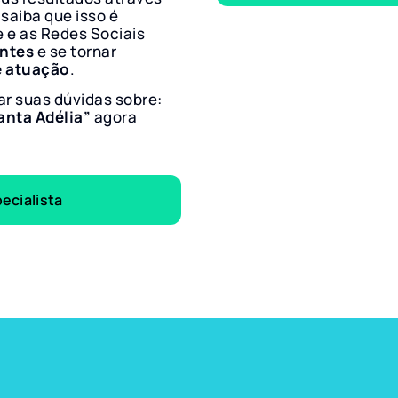
 saiba que isso é
e e as Redes Sociais
entes
e se tornar
e atuação
.
ar suas dúvidas sobre:
anta Adélia”
agora
ecialista