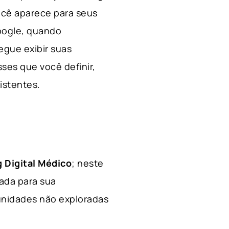
ocê aparece para seus
Google, quando
egue exibir suas
ses que você definir,
xistentes.
 Digital Médico
; neste
hada para sua
tunidades não exploradas