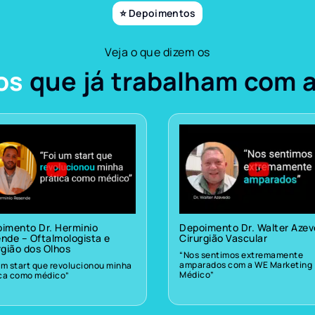
⭐ Depoimentos
Veja o que dizem os
os
que já trabalham com 
imento Dr. Herminio
Depoimento Dr. Walter Aze
nde – Oftalmologista e
Cirurgião Vascular
rgião dos Olhos
“Nos sentimos extremamente
amparados com a WE Marketing
um start que revolucionou minha
Médico”
ica como médico”