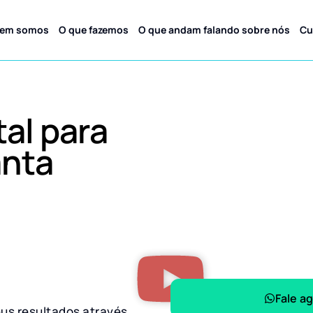
em somos
O que fazemos
O que andam falando sobre nós
Cu
tal para
anta
Fale a
eus resultados através