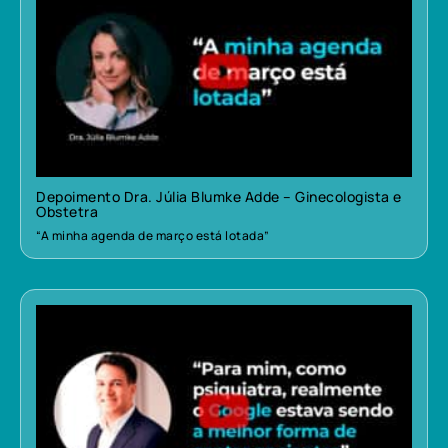
Depoimento Dra. Júlia Blumke Adde – Ginecologista e
Obstetra
“A minha agenda de março está lotada”