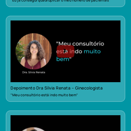
“Eu já consegui quadruplicar o meu número de pacientes”
Depoimento Dra Sílvia Renata – Ginecologista
“Meu consultório está indo muito bem”