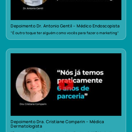
Depoimento Dr. Antonio Gentil – Médico Endoscopista
“É outro toque ter alguém como vocês para fazer o marketing”
Depoimento Dra. Cristiane Comparin – Médica
Dermatologista