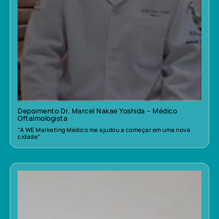
Depoimento Dr. Marcel Nakae Yoshida – Médico
Oftalmologista
“A WE Marketing Médico me ajudou a começar em uma nova
cidade”