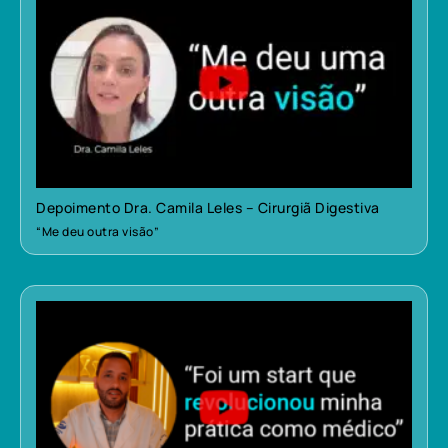
Depoimento Dra. Camila Leles – Cirurgiã Digestiva
“Me deu outra visão”