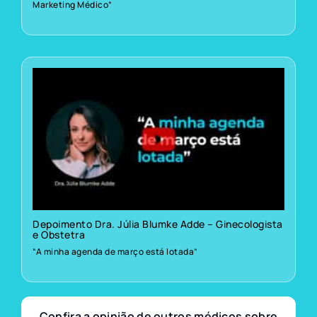
Marketing Médico”
Depoimento Dra. Júlia Blumke Adde – Ginecologista
e Obstetra
“A minha agenda de março está lotada”
Confira a opinião de outros médicos sobre