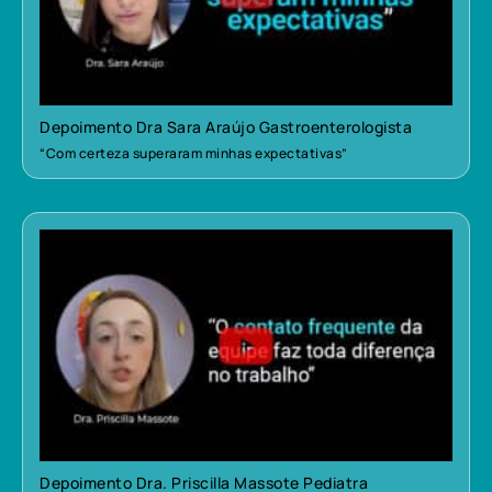
Depoimento Dra Sara Araújo Gastroenterologista
“Com certeza superaram minhas expectativas”
Depoimento Dra. Priscilla Massote Pediatra