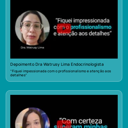
Depoimento Dra Watrusy Lima Endocrinologista
“Fiquei impessionada com o profissionalismo e atenção aos
detalhes”