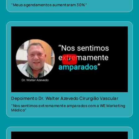
“Meus agendamentos aumentaram 30%”
Depoimento Dr. Walter Azevedo Cirurgião Vascular
“Nos sentimos extremamente amparados com a WE Marketing
Médico”