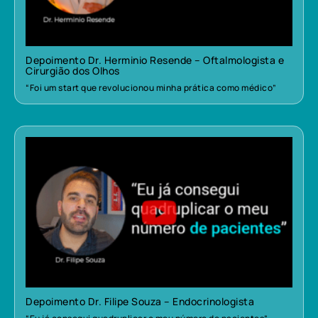
Depoimento Dr. Herminio Resende – Oftalmologista e
Cirurgião dos Olhos
“Foi um start que revolucionou minha prática como médico”
Depoimento Dr. Filipe Souza – Endocrinologista