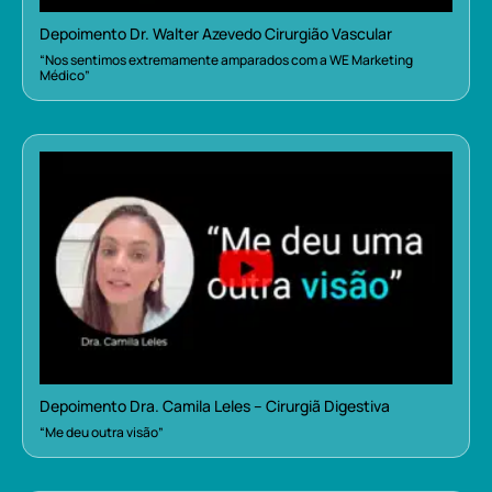
Depoimento Dr. Walter Azevedo Cirurgião Vascular
“Nos sentimos extremamente amparados com a WE Marketing
Médico”
Depoimento Dra. Camila Leles – Cirurgiã Digestiva
“Me deu outra visão”