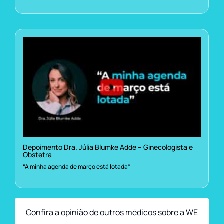
Depoimento Dra. Júlia Blumke Adde – Ginecologista e
Obstetra
“A minha agenda de março está lotada”
Confira a opinião de outros médicos sobre a WE