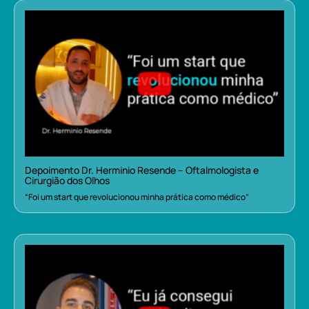
Depoimento Dr. Herminio Resende – Oftalmologista e
Cirurgião dos Olhos
“Foi um start que revolucionou minha prática como médico”