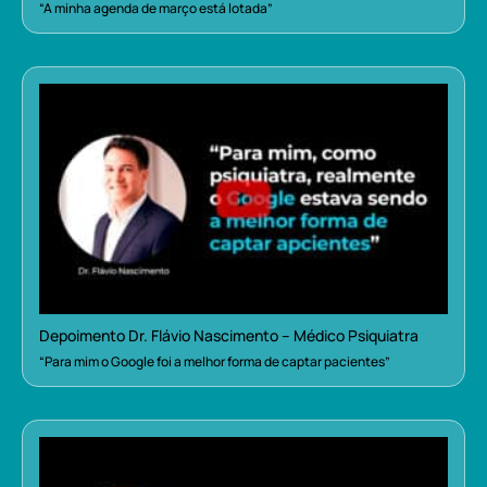
“A minha agenda de março está lotada”
Depoimento Dr. Flávio Nascimento – Médico Psiquiatra
“Para mim o Google foi a melhor forma de captar pacientes”