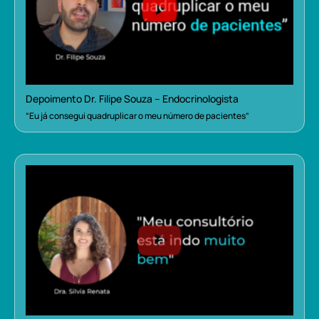
Depoimento Dr. Filipe Souza – Endocrinologista
“Eu já consegui quadruplicar o meu número de pacientes”