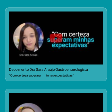
Depoimento Dra Sara Araújo Gastroenterologista
“Com certeza superaram minhas expectativas”