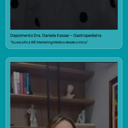
Depoimento Dra. Daniela Kassar – Gastropediatra
“Eu escolhi a WE Marketing Médico desde o início”