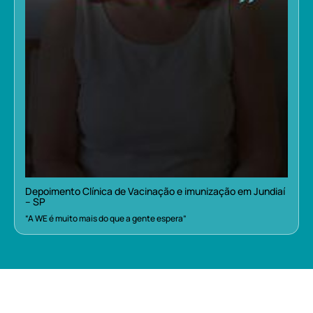
Depoimento Clínica de Vacinação e imunização em Jundiaí
– SP
“A WE é muito mais do que a gente espera”