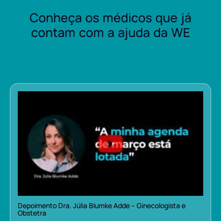
Conheça os médicos que já
contam com a ajuda da WE
Depoimento Dra. Júlia Blumke Adde – Ginecologista e
Obstetra