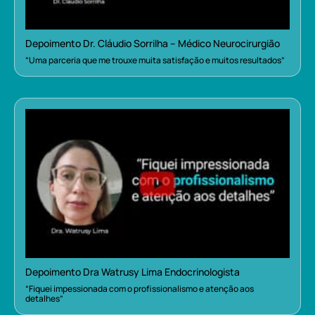
Depoimento Dr. Cláudio Sorrilha – Médico Neurocirurgião
“Uma parceria que me trouxe muita satisfação e muitos resultados”
Depoimento Dra Watrusy Lima Endocrinologista
“Fiquei impessionada com o profissionalismo e atenção aos
detalhes”