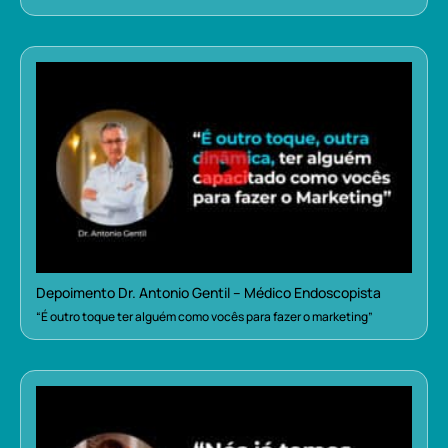
Depoimento Dr. Antonio Gentil – Médico Endoscopista
“É outro toque ter alguém como vocês para fazer o marketing”