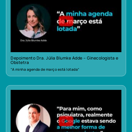
Depoimento Dra. Júlia Blumke Adde – Ginecologista e
Obstetra
“A minha agenda de março está lotada”