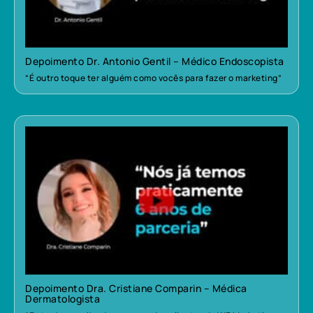
Depoimento Dr. Antonio Gentil – Médico Endoscopista
“É outro toque ter alguém como vocês para fazer o marketing”
Depoimento Dra. Cristiane Comparin – Médica
Dermatologista