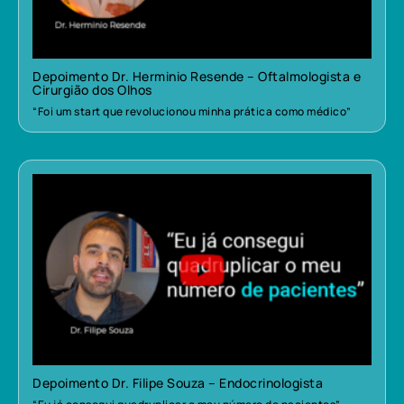
Depoimento Dr. Herminio Resende – Oftalmologista e
Cirurgião dos Olhos
“Foi um start que revolucionou minha prática como médico”
Depoimento Dr. Filipe Souza – Endocrinologista