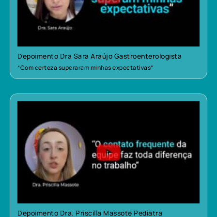
Depoimento Dra Sara Araújo Gastroenterologista
“Com certeza superaram minhas expectativas”
Depoimento Dra. Priscilla Massote Pediatra