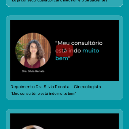
“Eu já consegui quadruplicar o meu número de pacientes”
Depoimento Dra Sílvia Renata – Ginecologista
“Meu consultório está indo muito bem”