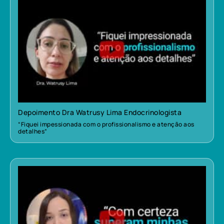
Depoimento Dra Watrusy Lima Endocrinologista
“Fiquei impessionada com o profissionalismo e atenção aos
detalhes”