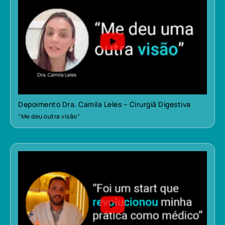
Depoimento Dra. Camila Leles – Cirurgiã Digestiva
“Me deu outra visão”