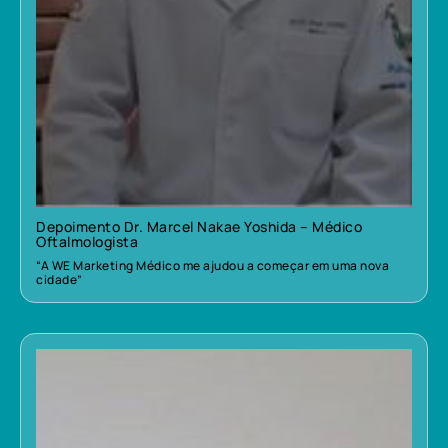
Depoimento Dr. Marcel Nakae Yoshida – Médico
Oftalmologista
“A WE Marketing Médico me ajudou a começar em uma nova
cidade”