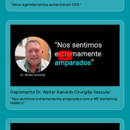
“Meus agendamentos aumentaram 30%”
Depoimento Dr. Walter Azevedo Cirurgião Vascular
“Nos sentimos extremamente amparados com a WE Marketing
Médico”