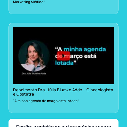
Marketing Médico”
Depoimento Dra. Júlia Blumke Adde – Ginecologista
e Obstetra
“A minha agenda de março está lotada”
Confira a opinião de outros médicos sobre