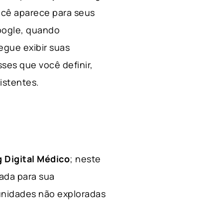
ocê aparece para seus
Google, quando
egue exibir suas
ses que você definir,
xistentes.
 Digital Médico
; neste
hada para sua
tunidades não exploradas