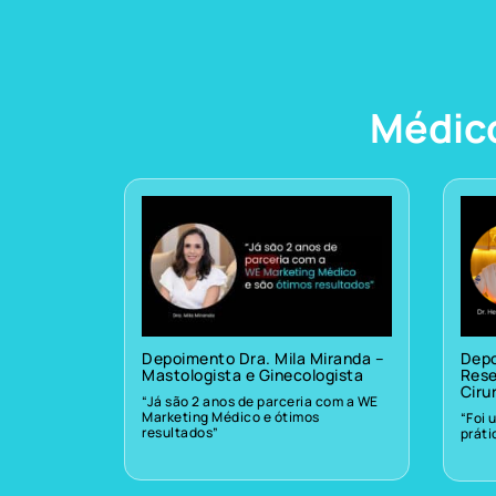
Médic
Depoimento Dra. Mila Miranda –
Depo
Mastologista e Ginecologista
Rese
Ciru
“Já são 2 anos de parceria com a WE
Marketing Médico e ótimos
“Foi 
resultados”
prát