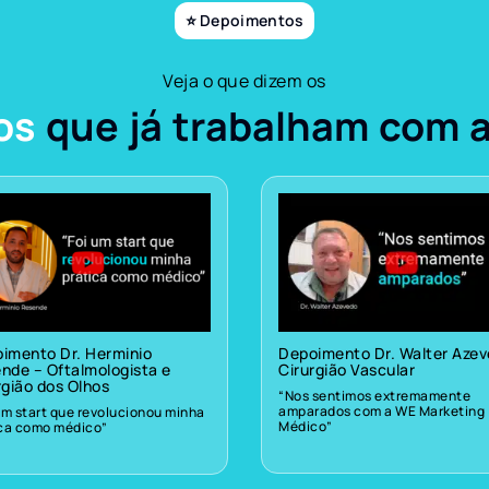
⭐ Depoimentos
Veja o que dizem os
os
que já trabalham com 
imento Dr. Herminio
Depoimento Dr. Walter Aze
nde – Oftalmologista e
Cirurgião Vascular
rgião dos Olhos
“Nos sentimos extremamente
amparados com a WE Marketing
um start que revolucionou minha
Médico”
ica como médico”