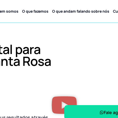
em somos
O que fazemos
O que andam falando sobre nós
Cu
tal para
nta Rosa
Fale a
eus resultados através