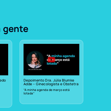
a gente
vedo
Depoimento Dra. Júlia Blumke
Adde – Ginecologista e Obstetra
“A minha agenda de março está
lotada”