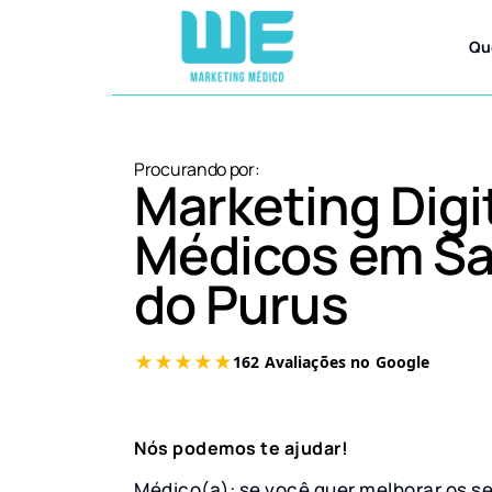
Qu
Procurando por:
Marketing Digi
Médicos em Sa
do Purus
Nós podemos te ajudar!
Médico(a): se você quer melhorar os s