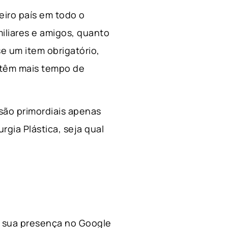
ceiro país em todo o
miliares e amigos, quanto
e um item obrigatório,
 têm mais tempo de
 são primordiais apenas
rgia Plástica, s
eja qual
 a sua presença no Google