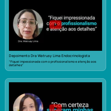
Depoimento Dra Watrusy Lima Endocrinologista
“Fiquei impessionada com o profissionalismo e atenção aos
detalhes”