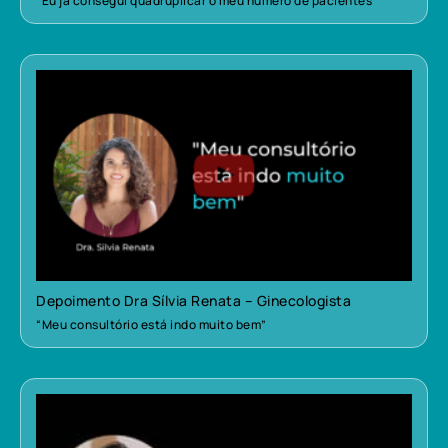
“Eu já consegui quadruplicar o meu número de pacientes”
Depoimento Dra Sílvia Renata – Ginecologista
“Meu consultório está indo muito bem”