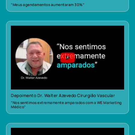
“Meus agendamentos aumentaram 30%”
Depoimento Dr. Walter Azevedo Cirurgião Vascular
“Nos sentimos extremamente amparados com a WE Marketing
Médico”