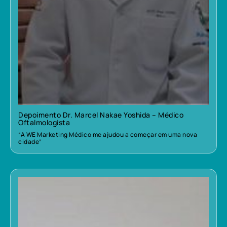
Depoimento Dr. Marcel Nakae Yoshida – Médico
Oftalmologista
“A WE Marketing Médico me ajudou a começar em uma nova
cidade”