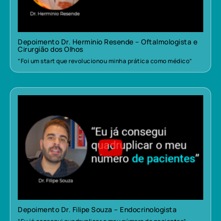
Depoimento Dr. Herminio Resende – Oftalmologista e
Cirurgião dos Olhos
“Foi um start que revolucionou minha prática como médico”
Depoimento Dr. Filipe Souza – Endocrinologista