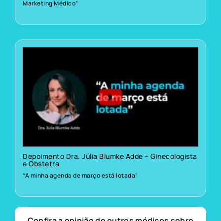
Marketing Médico”
Depoimento Dra. Júlia Blumke Adde – Ginecologista
e Obstetra
“A minha agenda de março está lotada”
Confira a opinião de outros médicos sobre