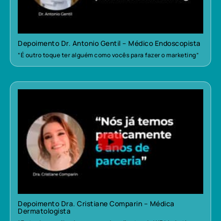
Depoimento Dr. Antonio Gentil – Médico Endoscopista
“É outro toque ter alguém como vocês para fazer o marketing”
Depoimento Dra. Cristiane Comparin – Médica
Dermatologista