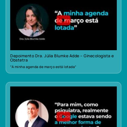
Depoimento Dra. Júlia Blumke Adde – Ginecologista e
Obstetra
“A minha agenda de março está lotada”