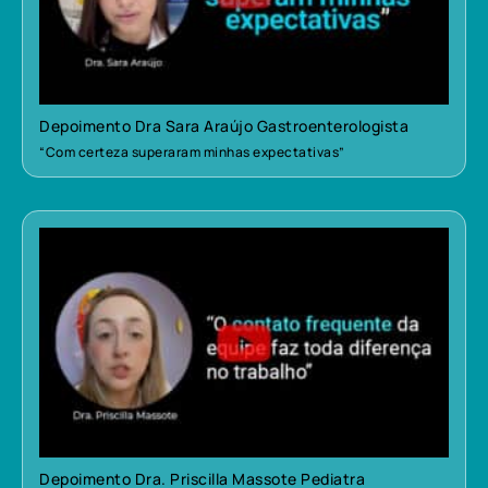
Depoimento Dra Sara Araújo Gastroenterologista
“Com certeza superaram minhas expectativas”
Depoimento Dra. Priscilla Massote Pediatra