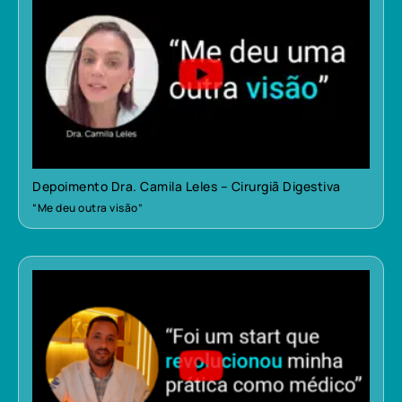
Depoimento Dra. Camila Leles – Cirurgiã Digestiva
“Me deu outra visão”