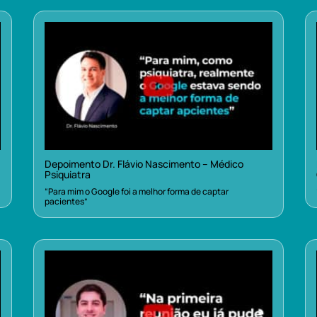
Depoimento Dr. Flávio Nascimento – Médico
Psiquiatra
“Para mim o Google foi a melhor forma de captar
pacientes”