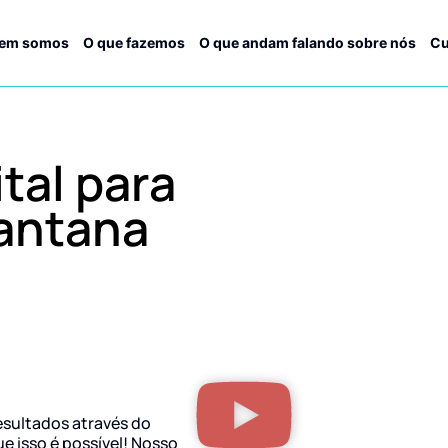
em somos
O que fazemos
O que andam falando sobre nós
Cu
tal para
antana
esultados através do
ue isso é possível! Nosso