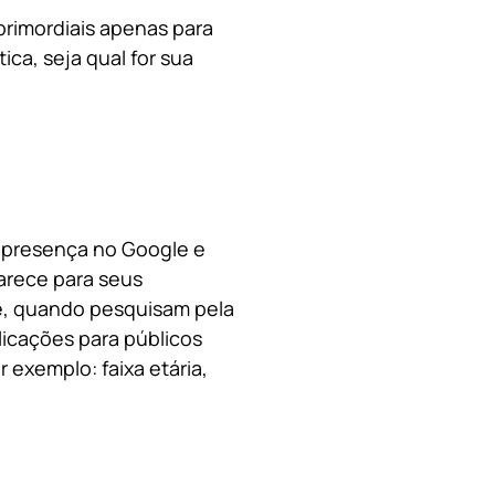
primordiais apenas para
ica, s
eja qual for sua
a presença no Google e
arece para seus
le, quando pesquisam pela
licações para públicos
 exemplo: faixa etária,