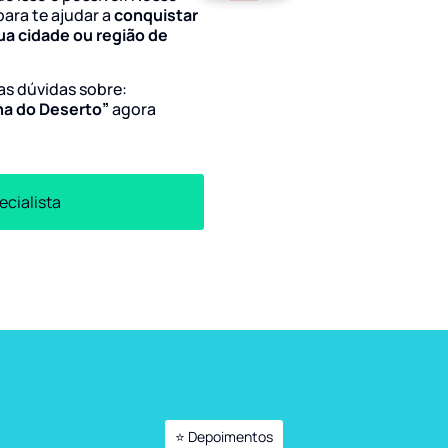
para te ajudar a
conquistar
ua cidade ou região de
uas dúvidas sobre:
na do Deserto”
agora
ecialista
⭐ Depoimentos