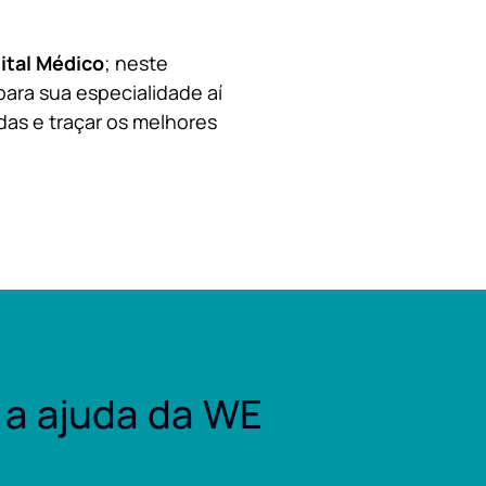
ital Médico
; neste
para sua especialidade aí
das e traçar os melhores
a ajuda da WE