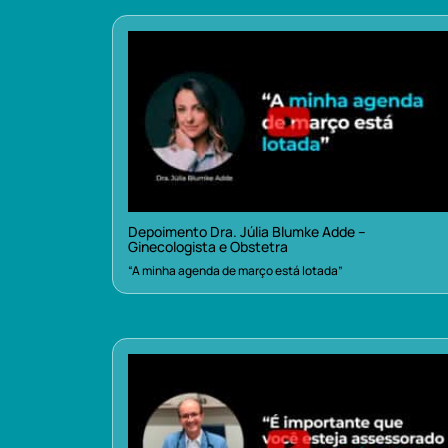
Depoimento Dra. Júlia Blumke Adde –
Ginecologista e Obstetra
“A minha agenda de março está lotada”