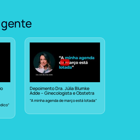
 gente
do
Depoimento Dra. Júlia Blumke
Adde – Ginecologista e Obstetra
“A minha agenda de março está lotada”
dico”