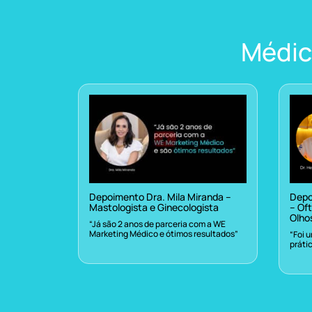
Médic
Depoimento Dra. Mila Miranda –
Depo
Mastologista e Ginecologista
– Oft
Olho
“Já são 2 anos de parceria com a WE
Marketing Médico e ótimos resultados”
“Foi 
práti