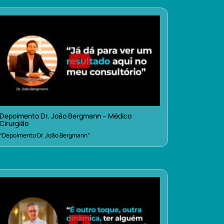
Depoimento Dr. João Bergmann – Médico
Cirurgião
“Depoimento Dr. João Bergmann”