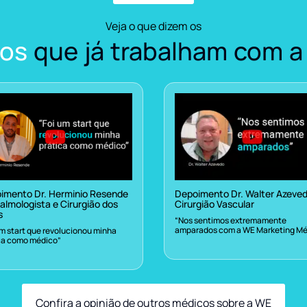
Veja o que dizem os
os
que já trabalham com a
imento Dr. Herminio Resende
Depoimento Dr. Walter Azeve
almologista e Cirurgião dos
Cirurgião Vascular
s
“Nos sentimos extremamente
amparados com a WE Marketing Mé
um start que revolucionou minha
ca como médico”
Confira a opinião de outros médicos sobre a WE