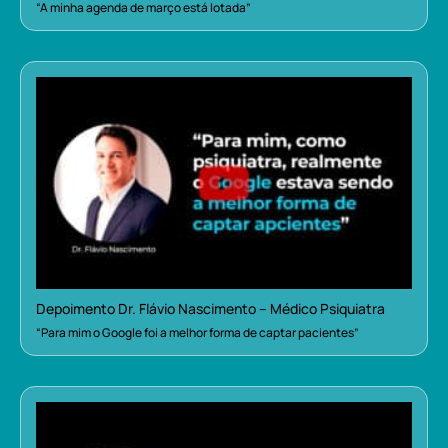
“A minha agenda de março está lotada”
Depoimento Dr. Flávio Nascimento – Médico Psiquiatra
“Para mim o Google foi a melhor forma de captar pacientes”