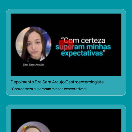
Depoimento Dra Sara Araújo Gastroenterologista
“Com certeza superaram minhas expectativas”