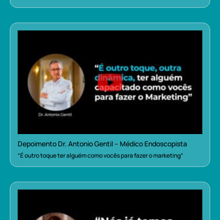
Depoimento Dr. Antonio Gentil – Médico Endoscopista
“É outro toque ter alguém como vocês para fazer o marketing”