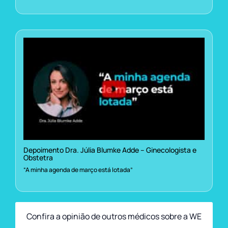
Depoimento Dra. Júlia Blumke Adde – Ginecologista e
Obstetra
“A minha agenda de março está lotada”
Confira a opinião de outros médicos sobre a WE