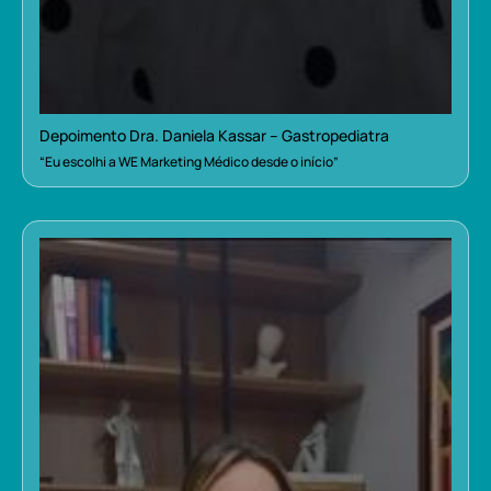
Depoimento Dra. Daniela Kassar – Gastropediatra
“Eu escolhi a WE Marketing Médico desde o início”