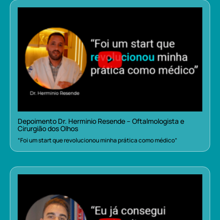
Depoimento Dr. Herminio Resende – Oftalmologista e
Cirurgião dos Olhos
“Foi um start que revolucionou minha prática como médico”