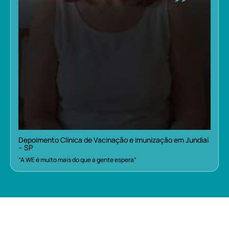
Depoimento Clínica de Vacinação e imunização em Jundiaí
– SP
“A WE é muito mais do que a gente espera”