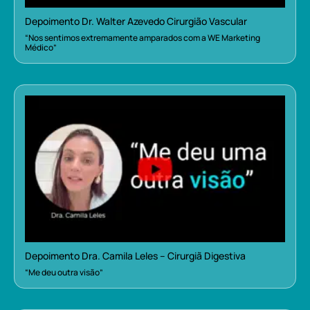
Depoimento Dr. Walter Azevedo Cirurgião Vascular
“Nos sentimos extremamente amparados com a WE Marketing
Médico”
Depoimento Dra. Camila Leles – Cirurgiã Digestiva
“Me deu outra visão”