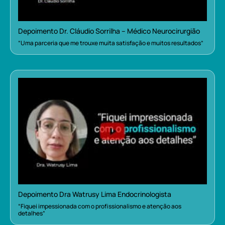
Depoimento Dr. Cláudio Sorrilha – Médico Neurocirurgião
“Uma parceria que me trouxe muita satisfação e muitos resultados”
Depoimento Dra Watrusy Lima Endocrinologista
“Fiquei impessionada com o profissionalismo e atenção aos
detalhes”