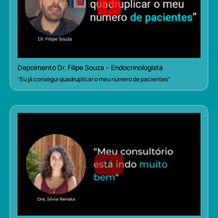
Depoimento Dr. Filipe Souza – Endocrinologista
“Eu já consegui quadruplicar o meu número de pacientes”