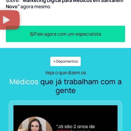
sobre:
“Marketing Digital para Médicos em Santarém
Novo”
agora mesmo
Fale agora com um especialista
⭐ Depoimentos
Veja o que dizem os
Médicos
que já trabalham com a
gente