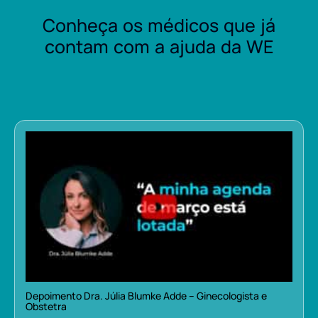
Conheça os médicos que já
contam com a ajuda da WE
Depoimento Dra. Júlia Blumke Adde – Ginecologista e
Obstetra