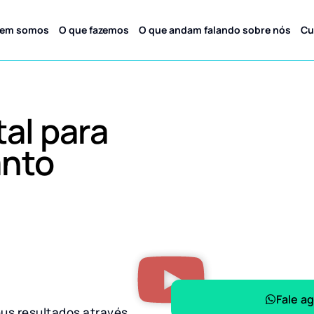
em somos
O que fazemos
O que andam falando sobre nós
Cu
tal para
anto
Fale a
eus resultados através