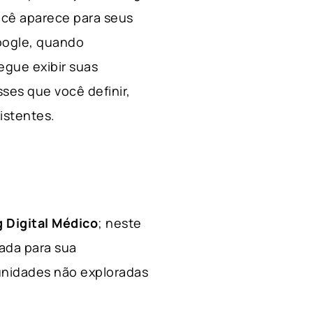
ocê aparece para seus
Google, quando
egue exibir suas
ses que você definir,
xistentes.
 Digital Médico
; neste
hada para sua
tunidades não exploradas