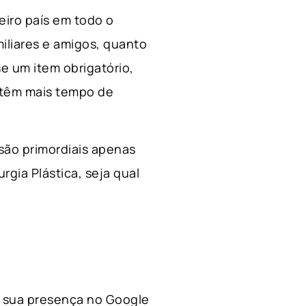
ceiro país em todo o
miliares e amigos, quanto
e um item obrigatório,
 têm mais tempo de
 são primordiais apenas
rgia Plástica, s
eja qual
 a sua presença no Google