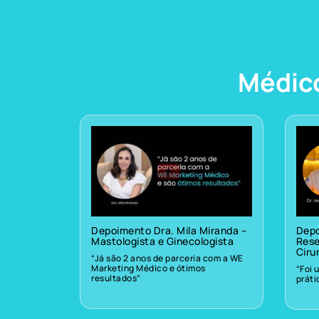
Médic
Depoimento Dra. Mila Miranda –
Depo
Mastologista e Ginecologista
Rese
Ciru
“Já são 2 anos de parceria com a WE
Marketing Médico e ótimos
“Foi 
resultados”
prát