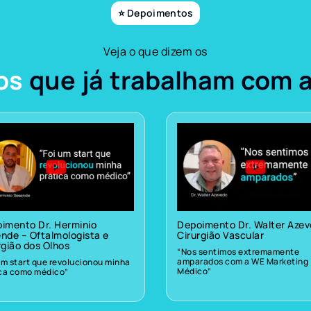
⭐ Depoimentos
Veja o que dizem os
os
que já trabalham com 
imento Dr. Herminio
Depoimento Dr. Walter Aze
nde – Oftalmologista e
Cirurgião Vascular
rgião dos Olhos
“Nos sentimos extremamente
amparados com a WE Marketing
um start que revolucionou minha
Médico”
ica como médico”