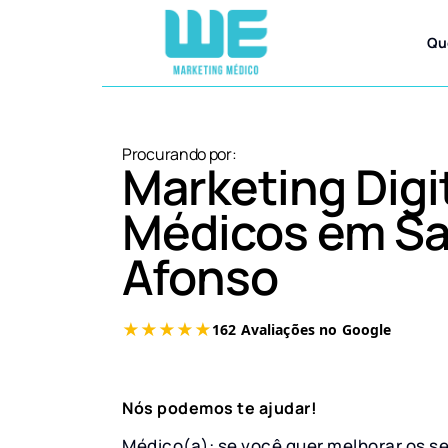
Qu
Procurando por:
Marketing Digi
Médicos em S
Afonso
Nós podemos te ajudar!
Médico(a): se você quer melhorar os s