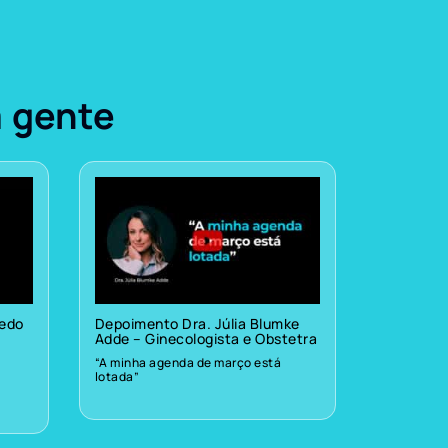
a gente
vedo
Depoimento Dra. Júlia Blumke
Adde – Ginecologista e Obstetra
“A minha agenda de março está
lotada”