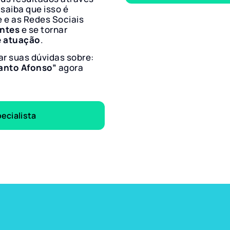
 saiba que isso é
e e as Redes Sociais
entes
e se tornar
e atuação
.
ar suas dúvidas sobre:
Santo Afonso”
agora
ecialista