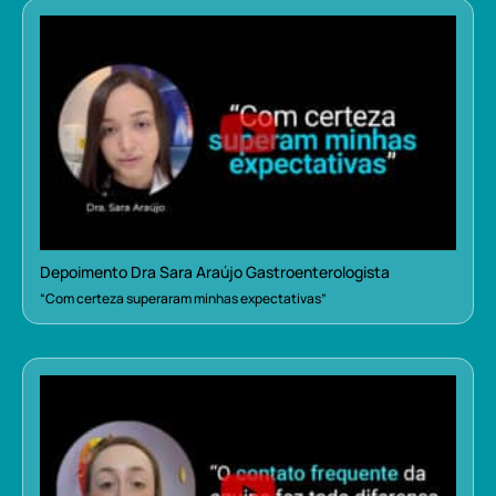
Depoimento Dra Sara Araújo Gastroenterologista
“Com certeza superaram minhas expectativas”