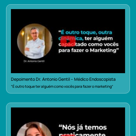
Depoimento Dr. Antonio Gentil – Médico Endoscopista
“É outro toque ter alguém como vocês para fazer o marketing”