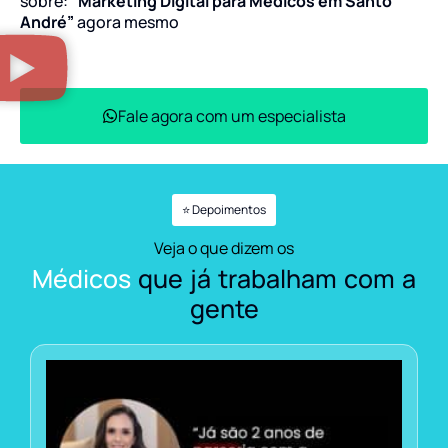
sobre:
“Marketing Digital para Médicos em Santo
André”
agora mesmo
Fale agora com um especialista
⭐ Depoimentos
Veja o que dizem os
Médicos
que já trabalham com a
gente