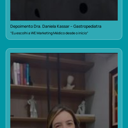
Depoimento Dra. Daniela Kassar – Gastropediatra
“Eu escolhi a WE Marketing Médico desde o início”