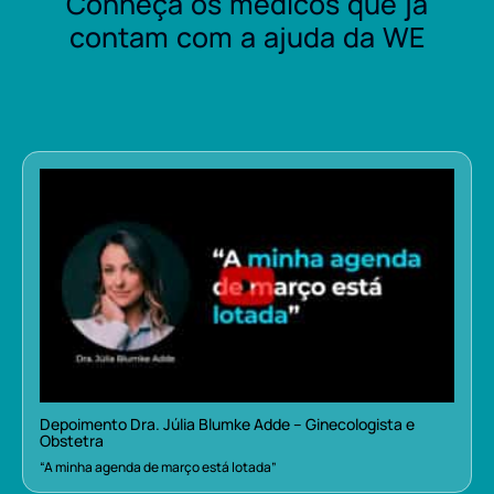
Conheça os médicos que já
contam com a ajuda da WE
Depoimento Dra. Júlia Blumke Adde – Ginecologista e
Obstetra
“A minha agenda de março está lotada”