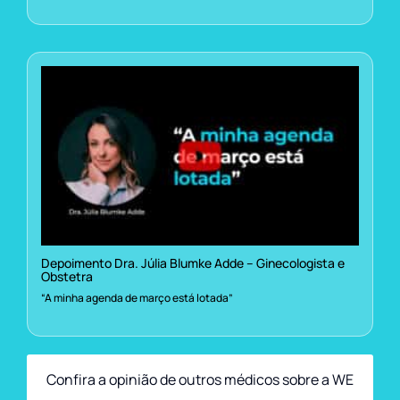
Depoimento Dra. Júlia Blumke Adde – Ginecologista e
Obstetra
“A minha agenda de março está lotada”
Confira a opinião de outros médicos sobre a WE