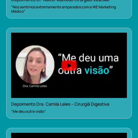
“Nos sentimos extremamente amparados com a WE Marketing
Médico”
Depoimento Dra. Camila Leles – Cirurgiã Digestiva
“Me deu outra visão”