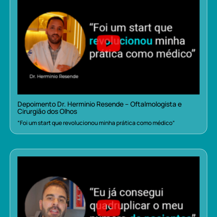
Depoimento Dr. Herminio Resende – Oftalmologista e
Cirurgião dos Olhos
“Foi um start que revolucionou minha prática como médico”