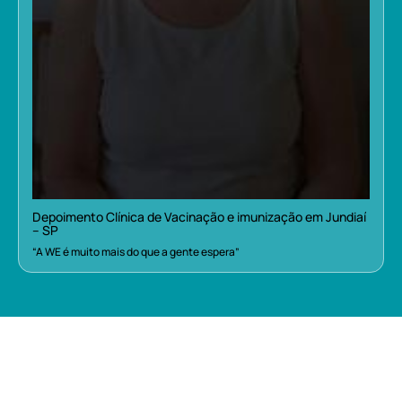
Depoimento Clínica de Vacinação e imunização em Jundiaí
– SP
“A WE é muito mais do que a gente espera”