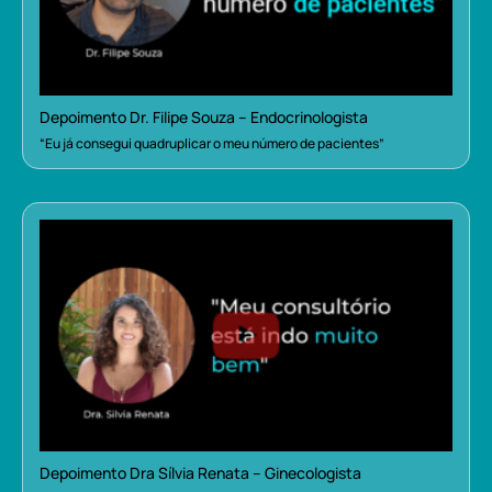
Depoimento Dr. Filipe Souza – Endocrinologista
“Eu já consegui quadruplicar o meu número de pacientes”
Depoimento Dra Sílvia Renata – Ginecologista