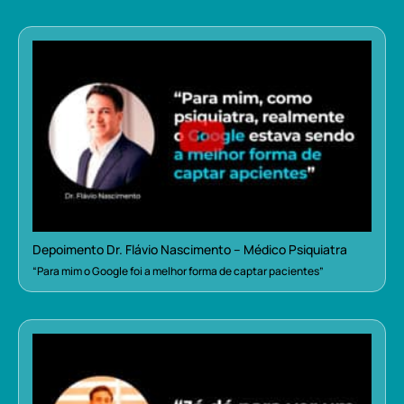
Depoimento Dr. Flávio Nascimento – Médico Psiquiatra
“Para mim o Google foi a melhor forma de captar pacientes”