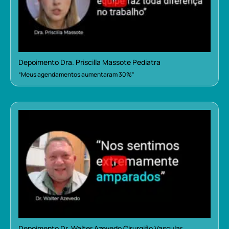
Depoimento Dra. Priscilla Massote Pediatra
“Meus agendamentos aumentaram 30%”
Depoimento Dr. Walter Azevedo Cirurgião Vascular