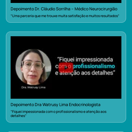
Depoimento Dr. Cláudio Sorrilha – Médico Neurocirurgião
“Uma parceria que me trouxe muita satisfação e muitos resultados”
Depoimento Dra Watrusy Lima Endocrinologista
“Fiquei impessionada com o profissionalismo e atenção aos
detalhes”