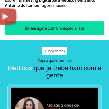
sobre:
“Marketing Digital para Médicos em Santo
Antônio do Itambé”
agora mesmo
Fale agora com um especialista
⭐ Depoimentos
Veja o que dizem os
Médicos
que já trabalham com a
gente