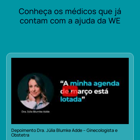
Conheça os médicos que já
contam com a ajuda da WE
Depoimento Dra. Júlia Blumke Adde – Ginecologista e
Obstetra