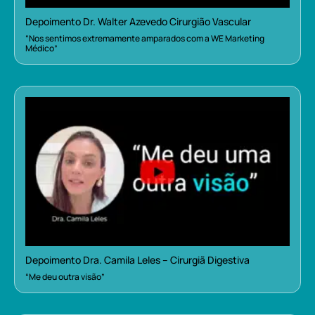
Depoimento Dr. Walter Azevedo Cirurgião Vascular
“Nos sentimos extremamente amparados com a WE Marketing
Médico”
Depoimento Dra. Camila Leles – Cirurgiã Digestiva
“Me deu outra visão”