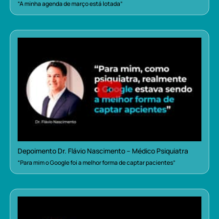
“A minha agenda de março está lotada”
Depoimento Dr. Flávio Nascimento – Médico Psiquiatra
“Para mim o Google foi a melhor forma de captar pacientes”