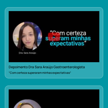
Depoimento Dra Sara Araújo Gastroenterologista
“Com certeza superaram minhas expectativas”