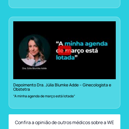
Depoimento Dra. Júlia Blumke Adde – Ginecologista e
Obstetra
“A minha agenda de março está lotada”
Confira a opinião de outros médicos sobre a WE