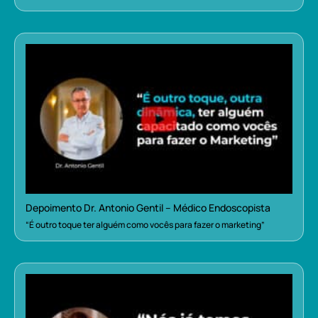
Depoimento Dr. Antonio Gentil – Médico Endoscopista
“É outro toque ter alguém como vocês para fazer o marketing”