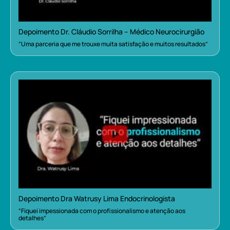
Depoimento Dr. Cláudio Sorrilha – Médico Neurocirurgião
“Uma parceria que me trouxe muita satisfação e muitos resultados”
Depoimento Dra Watrusy Lima Endocrinologista
“Fiquei impessionada com o profissionalismo e atenção aos
detalhes”