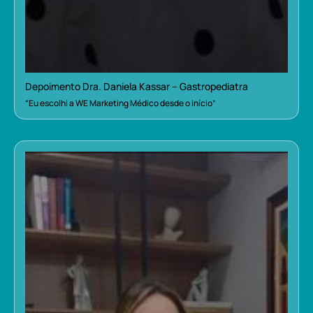
Depoimento Dra. Daniela Kassar – Gastropediatra
“Eu escolhi a WE Marketing Médico desde o início”