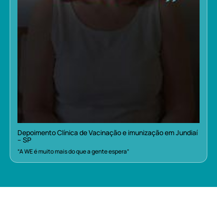
Depoimento Clínica de Vacinação e imunização em Jundiaí
– SP
“A WE é muito mais do que a gente espera”