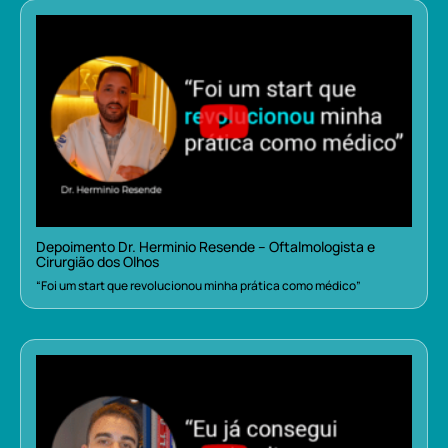
Depoimento Dr. Herminio Resende – Oftalmologista e
Cirurgião dos Olhos
“Foi um start que revolucionou minha prática como médico”