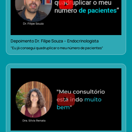
Depoimento Dr. Filipe Souza – Endocrinologista
“Eu já consegui quadruplicar o meu número de pacientes”