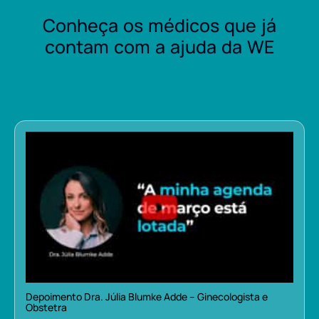
Conheça os médicos que já
contam com a ajuda da WE
Depoimento Dra. Júlia Blumke Adde – Ginecologista e
Obstetra