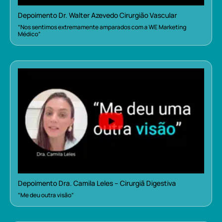
Depoimento Dr. Walter Azevedo Cirurgião Vascular
“Nos sentimos extremamente amparados com a WE Marketing
Médico”
Depoimento Dra. Camila Leles – Cirurgiã Digestiva
“Me deu outra visão”