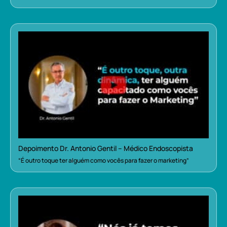
Depoimento Dr. Antonio Gentil – Médico Endoscopista
“É outro toque ter alguém como vocês para fazer o marketing”