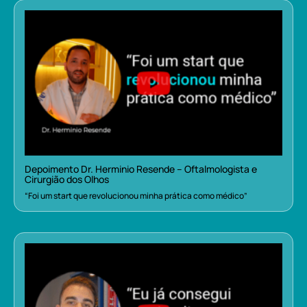
Depoimento Dr. Herminio Resende – Oftalmologista e
Cirurgião dos Olhos
“Foi um start que revolucionou minha prática como médico”