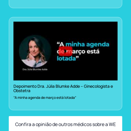
Depoimento Dra. Júlia Blumke Adde – Ginecologista e
Obstetra
“A minha agenda de março está lotada”
Confira a opinião de outros médicos sobre a WE