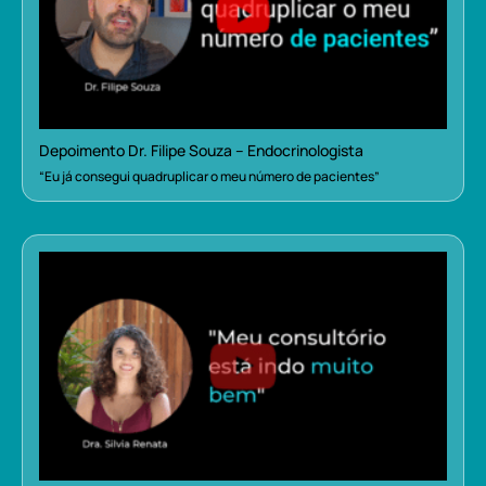
Depoimento Dr. Filipe Souza – Endocrinologista
“Eu já consegui quadruplicar o meu número de pacientes”