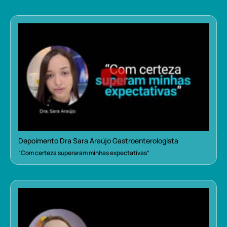
Depoimento Dra Sara Araújo Gastroenterologista
“Com certeza superaram minhas expectativas”