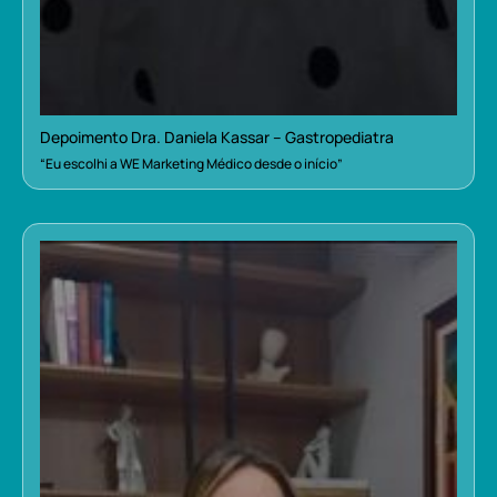
Depoimento Dra. Daniela Kassar – Gastropediatra
“Eu escolhi a WE Marketing Médico desde o início”