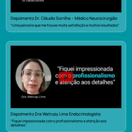
Depoimento Dr. Cláudio Sorrilha – Médico Neurocirurgião
“Uma parceria que me trouxe muita satisfação e muitos resultados”
Depoimento Dra Watrusy Lima Endocrinologista
“Fiquei impessionada com o profissionalismo e atenção aos
detalhes”