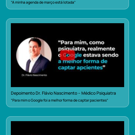
“A minha agenda de março está lotada”
Depoimento Dr. Flávio Nascimento – Médico Psiquiatra
“Para mim o Google foi a melhor forma de captar pacientes”