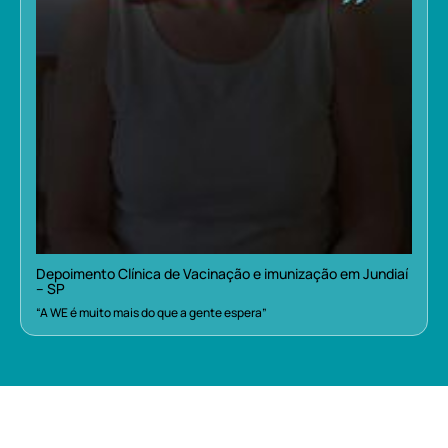
Depoimento Clínica de Vacinação e imunização em Jundiaí
– SP
“A WE é muito mais do que a gente espera”