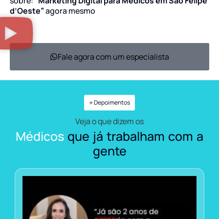
sobre:
“Marketing Digital para Médicos em São Felipe
d’Oeste”
agora mesmo
Fale agora com um especialista
⭐ Depoimentos
Veja o que dizem os
Médicos
que já trabalham com a
gente