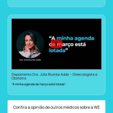
Depoimento Dra. Júlia Blumke Adde – Ginecologista e
Obstetra
“A minha agenda de março está lotada”
Confira a opinião de outros médicos sobre a WE