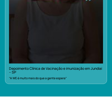
Depoimento Clínica de Vacinação e imunização em Jundiaí
– SP
“A WE é muito mais do que a gente espera”