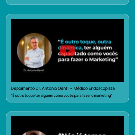
Depoimento Dr. Antonio Gentil – Médico Endoscopista
“É outro toque ter alguém como vocês para fazer o marketing”