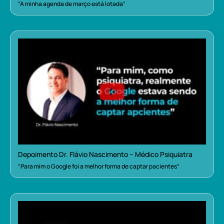
“A minha agenda de março está lotada”
Depoimento Dr. Flávio Nascimento – Médico Psiquiatra
“Para mim o Google foi a melhor forma de captar pacientes”