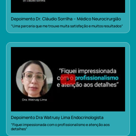
Depoimento Dr. Cláudio Sorrilha – Médico Neurocirurgião
“Uma parceria que me trouxe muita satisfação e muitos resultados”
Depoimento Dra Watrusy Lima Endocrinologista
“Fiquei impessionada com o profissionalismo e atenção aos
detalhes”