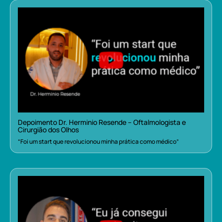
Depoimento Dr. Herminio Resende – Oftalmologista e
Cirurgião dos Olhos
“Foi um start que revolucionou minha prática como médico”