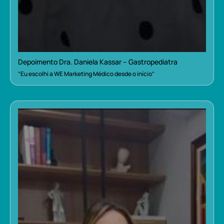
Depoimento Dra. Daniela Kassar – Gastropediatra
“Eu escolhi a WE Marketing Médico desde o início”