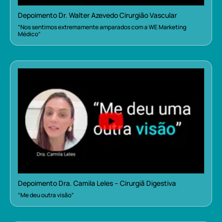
Depoimento Dr. Walter Azevedo Cirurgião Vascular
“Nos sentimos extremamente amparados com a WE Marketing
Médico”
Depoimento Dra. Camila Leles – Cirurgiã Digestiva
“Me deu outra visão”