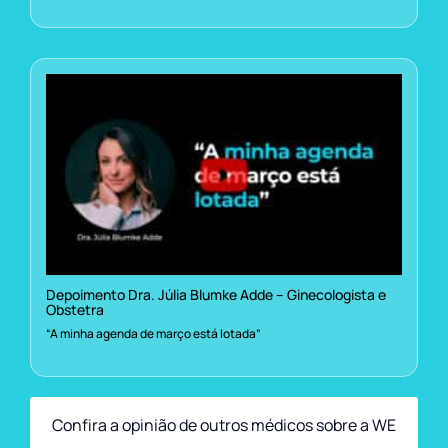
Depoimento Dra. Júlia Blumke Adde – Ginecologista e
Obstetra
“A minha agenda de março está lotada”
Confira a opinião de outros médicos sobre a WE