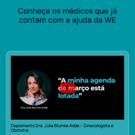
Conheça os médicos que já
contam com a ajuda da WE
Depoimento Dra. Júlia Blumke Adde – Ginecologista e
Obstetra