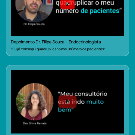
Depoimento Dr. Filipe Souza – Endocrinologista
“Eu já consegui quadruplicar o meu número de pacientes”