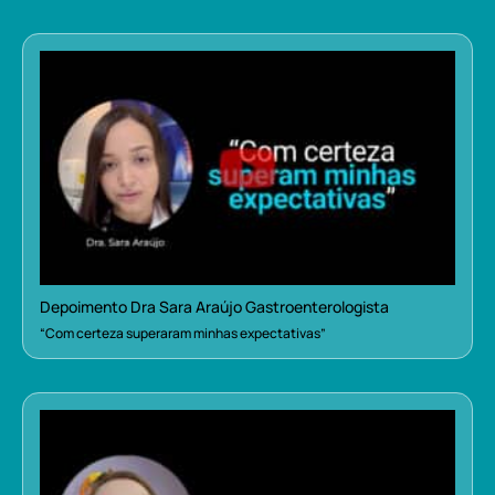
Depoimento Dra Sara Araújo Gastroenterologista
“Com certeza superaram minhas expectativas”