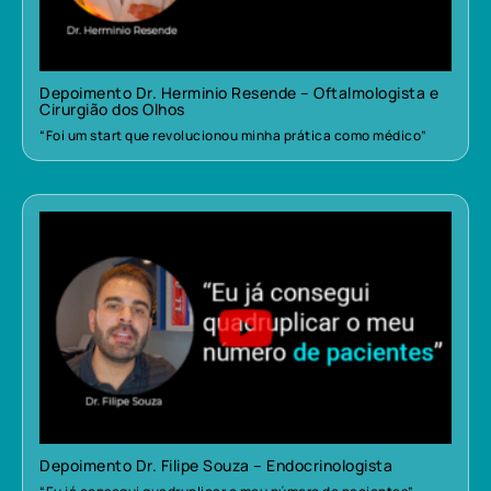
Depoimento Dr. Herminio Resende – Oftalmologista e
Cirurgião dos Olhos
“Foi um start que revolucionou minha prática como médico”
Depoimento Dr. Filipe Souza – Endocrinologista