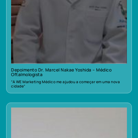
Depoimento Dr. Marcel Nakae Yoshida – Médico
Oftalmologista
“A WE Marketing Médico me ajudou a começar em uma nova
cidade”