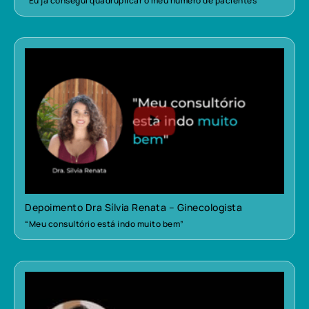
“Eu já consegui quadruplicar o meu número de pacientes”
Depoimento Dra Sílvia Renata – Ginecologista
“Meu consultório está indo muito bem”