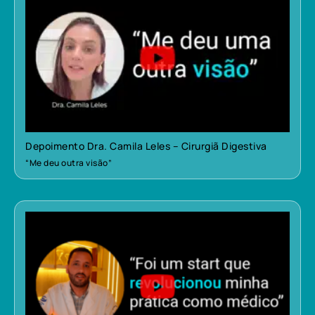
Depoimento Dra. Camila Leles – Cirurgiã Digestiva
“Me deu outra visão”