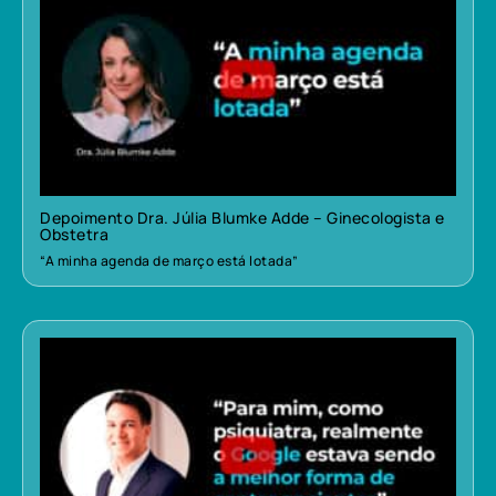
Depoimento Dra. Júlia Blumke Adde – Ginecologista e
Obstetra
“A minha agenda de março está lotada”