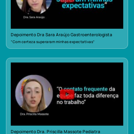
Depoimento Dra Sara Araújo Gastroenterologista
“Com certeza superaram minhas expectativas”
Depoimento Dra. Priscilla Massote Pediatra