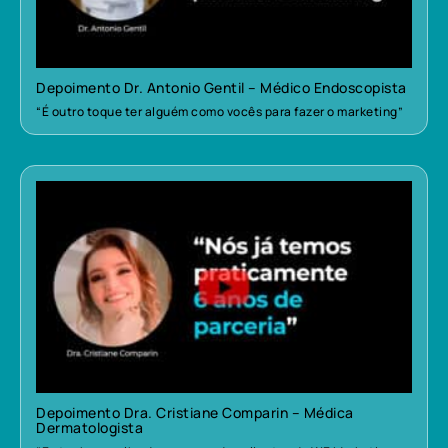
Depoimento Dr. Antonio Gentil – Médico Endoscopista
“É outro toque ter alguém como vocês para fazer o marketing”
Depoimento Dra. Cristiane Comparin – Médica
Dermatologista