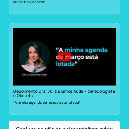
Marketing Médico”
Depoimento Dra. Júlia Blumke Adde – Ginecologista
e Obstetra
“A minha agenda de março está lotada”
Confira a opinião de outros médicos sobre