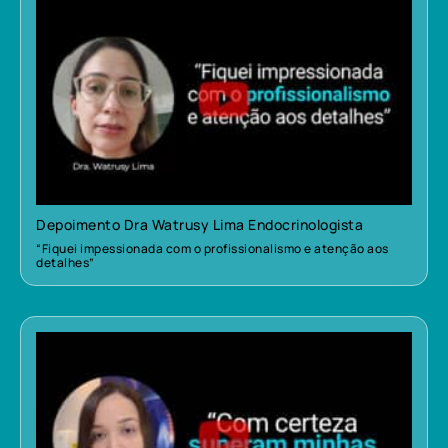
Depoimento Dra Watrusy Lima Endocrinologista
“Fiquei impessionada com o profissionalismo e atenção aos
detalhes”