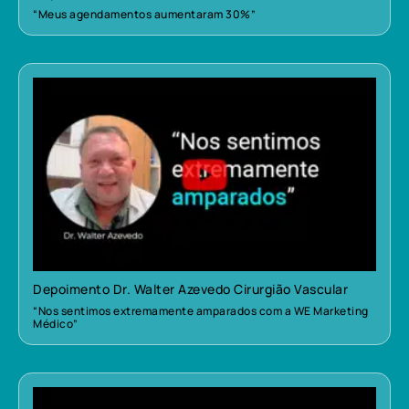
“Meus agendamentos aumentaram 30%”
Depoimento Dr. Walter Azevedo Cirurgião Vascular
“Nos sentimos extremamente amparados com a WE Marketing
Médico”