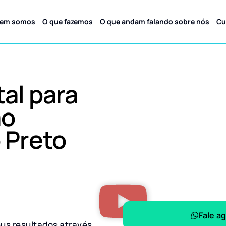
em somos
O que fazemos
O que andam falando sobre nós
Cu
tal para
ão
 Preto
Fale a
eus resultados através