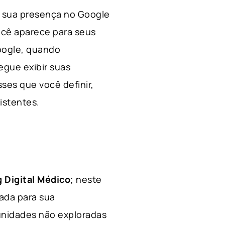
 a sua presença no Google
ocê aparece para seus
Google, quando
egue exibir suas
ses que você definir,
xistentes.
 Digital Médico
; neste
hada para sua
tunidades não exploradas