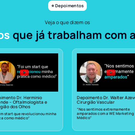
⭐ Depoimentos
Veja o que dizem os
os
que já trabalham com 
imento Dr. Herminio
Depoimento Dr. Walter Aze
nde – Oftalmologista e
Cirurgião Vascular
rgião dos Olhos
“Nos sentimos extremamente
amparados com a WE Marketing
um start que revolucionou minha
Médico”
ica como médico”