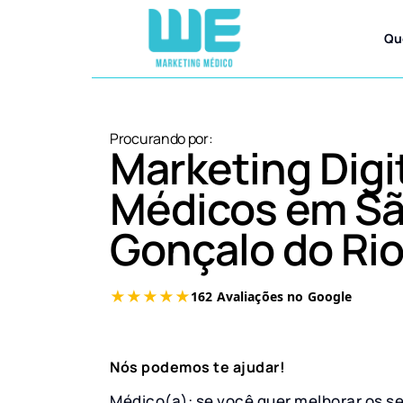
Qu
Procurando por:
Marketing Digi
Médicos em S
Gonçalo do Rio
Nós podemos te ajudar!
Médico(a): se você quer melhorar os s