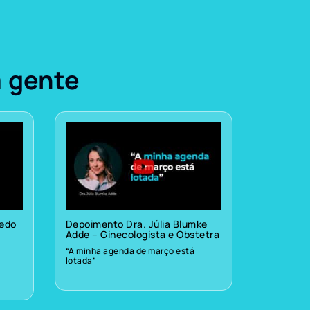
a gente
vedo
Depoimento Dra. Júlia Blumke
Adde – Ginecologista e Obstetra
“A minha agenda de março está
lotada”