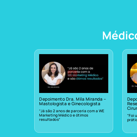
Médic
Depoimento Dra. Mila Miranda –
Depo
Mastologista e Ginecologista
Rese
Ciru
“Já são 2 anos de parceria com a WE
Marketing Médico e ótimos
“Foi 
resultados”
prát