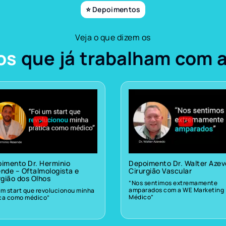
⭐ Depoimentos
Veja o que dizem os
os
que já trabalham com 
imento Dr. Herminio
Depoimento Dr. Walter Aze
nde – Oftalmologista e
Cirurgião Vascular
rgião dos Olhos
“Nos sentimos extremamente
amparados com a WE Marketing
um start que revolucionou minha
Médico”
ica como médico”