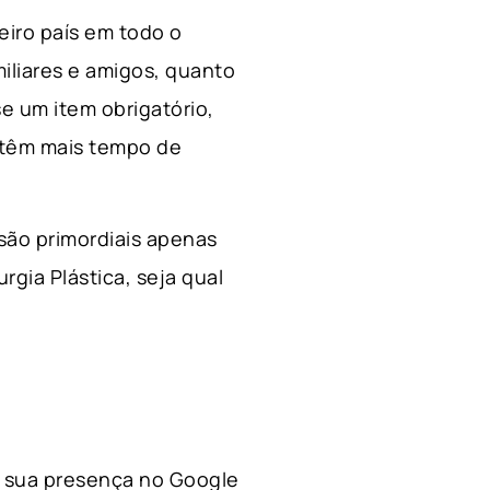
ceiro país em todo o
miliares e amigos, quanto
e um item obrigatório,
 têm mais tempo de
 são primordiais apenas
rgia Plástica, s
eja qual
 a sua presença no Google