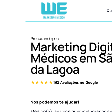
Qu
Procurando por:
Marketing Digi
Médicos em Sã
da Lagoa
Nós podemos te ajudar!
Médico(a): se você quer melhorar os s