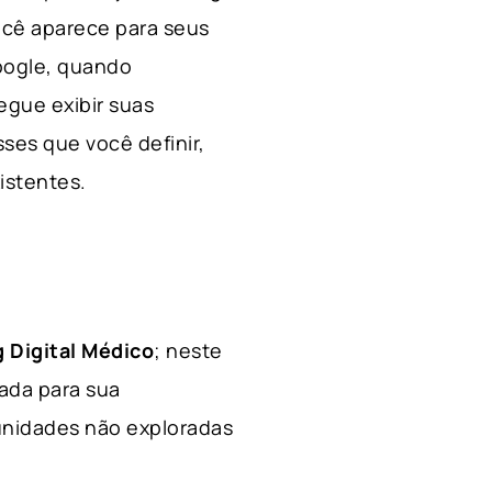
ocê aparece para seus
Google, quando
egue exibir suas
ses que você definir,
xistentes.
 Digital Médico
; neste
hada para sua
tunidades não exploradas