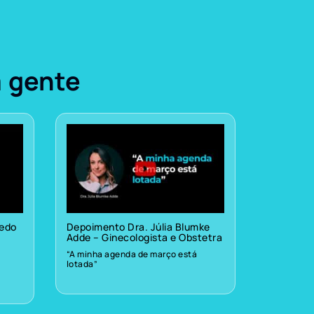
a gente
vedo
Depoimento Dra. Júlia Blumke
Adde – Ginecologista e Obstetra
“A minha agenda de março está
lotada”