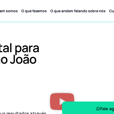
em somos
O que fazemos
O que andam falando sobre nós
Cu
tal para
o João
Fale a
eus resultados através