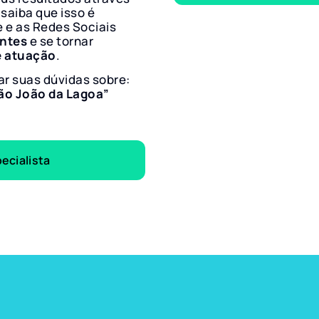
 saiba que isso é
e e as Redes Sociais
entes
e se tornar
e atuação
.
ar suas dúvidas sobre:
ão João da Lagoa”
ecialista