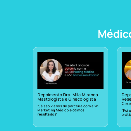
Médic
Depoimento Dra. Mila Miranda –
Depo
Mastologista e Ginecologista
Rese
Ciru
“Já são 2 anos de parceria com a WE
Marketing Médico e ótimos
“Foi 
resultados”
prát