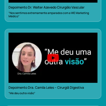
Depoimento Dr. Walter Azevedo Cirurgião Vascular
“Nos sentimos extremamente amparados com a WE Marketing
Médico”
Depoimento Dra. Camila Leles – Cirurgiã Digestiva
“Me deu outra visão”