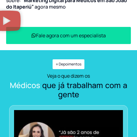
sobre:
“Marketing Digital para Médicos em São João
do Itaperiú”
agora mesmo
Fale agora com um especialista
⭐ Depoimentos
Veja o que dizem os
Médicos
que já trabalham com a
gente