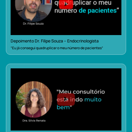
Depoimento Dr. Filipe Souza – Endocrinologista
“Eu já consegui quadruplicar o meu número de pacientes”