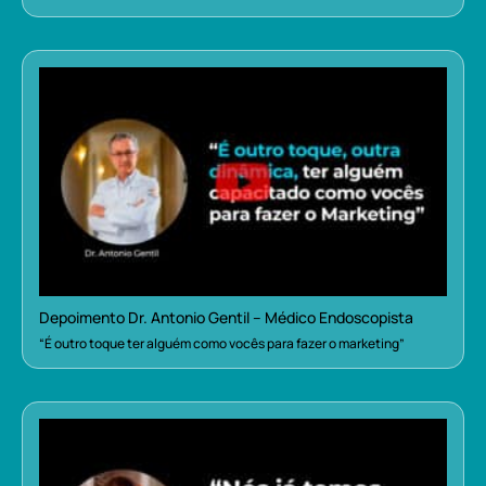
Depoimento Dr. Antonio Gentil – Médico Endoscopista
“É outro toque ter alguém como vocês para fazer o marketing”