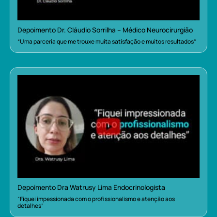
Depoimento Dr. Cláudio Sorrilha – Médico Neurocirurgião
“Uma parceria que me trouxe muita satisfação e muitos resultados”
Depoimento Dra Watrusy Lima Endocrinologista
“Fiquei impessionada com o profissionalismo e atenção aos
detalhes”