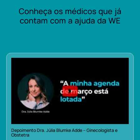
Conheça os médicos que já
contam com a ajuda da WE
Depoimento Dra. Júlia Blumke Adde – Ginecologista e
Obstetra