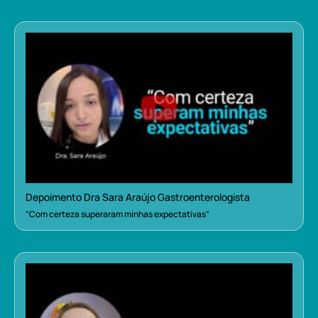
Depoimento Dra Sara Araújo Gastroenterologista
“Com certeza superaram minhas expectativas”