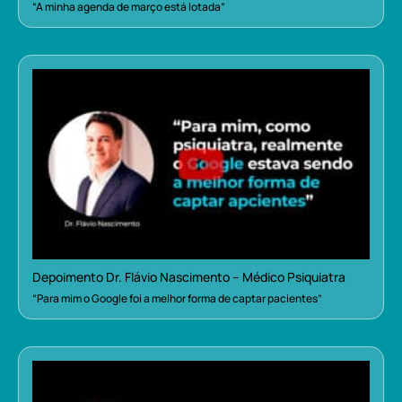
“A minha agenda de março está lotada”
Depoimento Dr. Flávio Nascimento – Médico Psiquiatra
“Para mim o Google foi a melhor forma de captar pacientes”