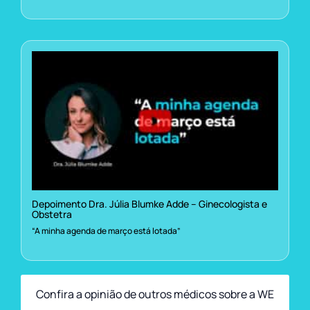
Depoimento Dra. Júlia Blumke Adde – Ginecologista e
Obstetra
“A minha agenda de março está lotada”
Confira a opinião de outros médicos sobre a WE