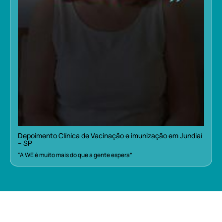
Depoimento Clínica de Vacinação e imunização em Jundiaí
– SP
“A WE é muito mais do que a gente espera”