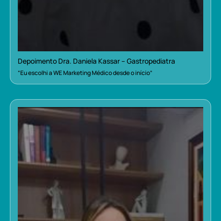
Depoimento Dra. Daniela Kassar – Gastropediatra
“Eu escolhi a WE Marketing Médico desde o início”