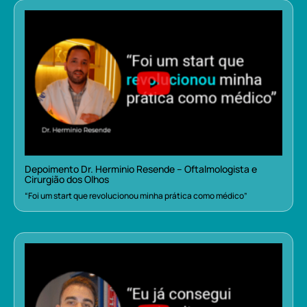
Depoimento Dr. Herminio Resende – Oftalmologista e
Cirurgião dos Olhos
“Foi um start que revolucionou minha prática como médico”