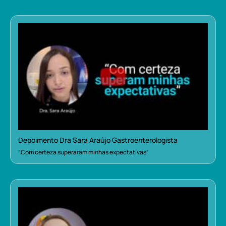
Depoimento Dra Sara Araújo Gastroenterologista
“Com certeza superaram minhas expectativas”