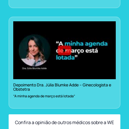
Depoimento Dra. Júlia Blumke Adde – Ginecologista e
Obstetra
“A minha agenda de março está lotada”
Confira a opinião de outros médicos sobre a WE