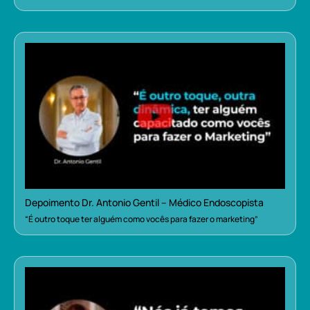
Depoimento Dr. Antonio Gentil – Médico Endoscopista
“É outro toque ter alguém como vocês para fazer o marketing”