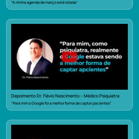
“A minha agenda de março está lotada”
Depoimento Dr. Flávio Nascimento – Médico Psiquiatra
“Para mim o Google foi a melhor forma de captar pacientes”