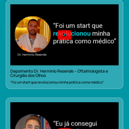
Depoimento Dr. Herminio Resende – Oftalmologista e
Cirurgião dos Olhos
“Foi um start que revolucionou minha prática como médico”