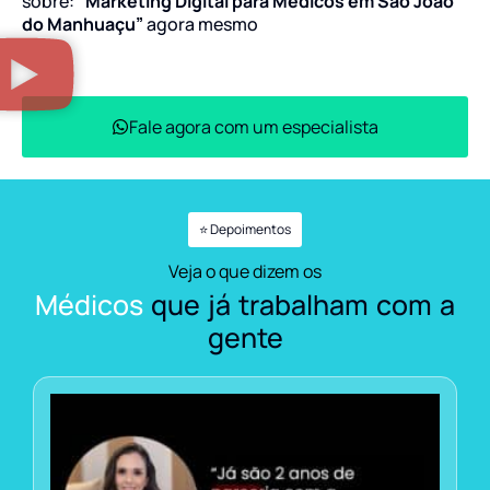
sobre:
“Marketing Digital para Médicos em São João
do Manhuaçu”
agora mesmo
Fale agora com um especialista
⭐ Depoimentos
Veja o que dizem os
Médicos
que já trabalham com a
gente