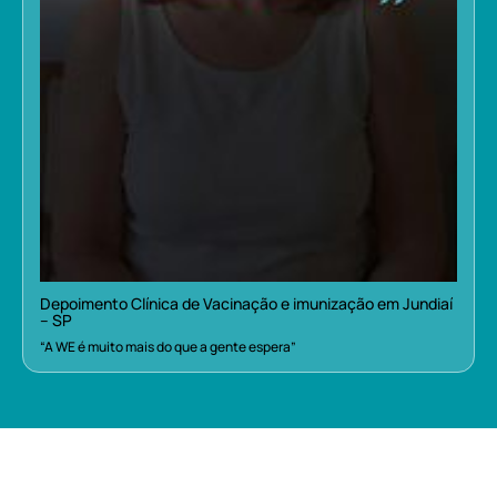
Depoimento Clínica de Vacinação e imunização em Jundiaí
– SP
“A WE é muito mais do que a gente espera”