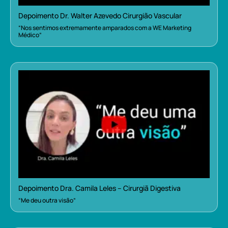
Depoimento Dr. Walter Azevedo Cirurgião Vascular
“Nos sentimos extremamente amparados com a WE Marketing
Médico”
Depoimento Dra. Camila Leles – Cirurgiã Digestiva
“Me deu outra visão”