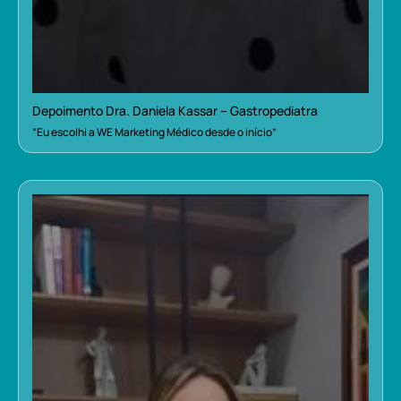
Depoimento Dra. Daniela Kassar – Gastropediatra
“Eu escolhi a WE Marketing Médico desde o início”