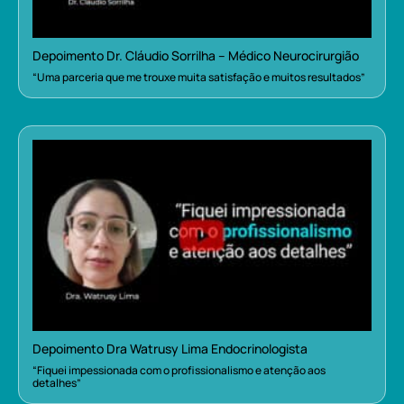
Depoimento Dr. Cláudio Sorrilha – Médico Neurocirurgião
“Uma parceria que me trouxe muita satisfação e muitos resultados”
Depoimento Dra Watrusy Lima Endocrinologista
“Fiquei impessionada com o profissionalismo e atenção aos
detalhes”