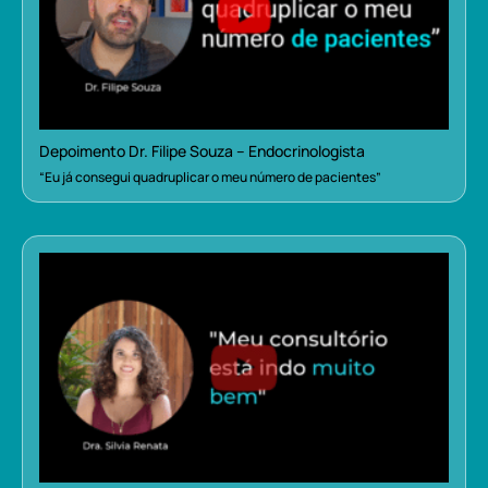
Depoimento Dr. Filipe Souza – Endocrinologista
“Eu já consegui quadruplicar o meu número de pacientes”