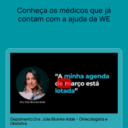
Conheça os médicos que já
contam com a ajuda da WE
Depoimento Dra. Júlia Blumke Adde – Ginecologista e
Obstetra