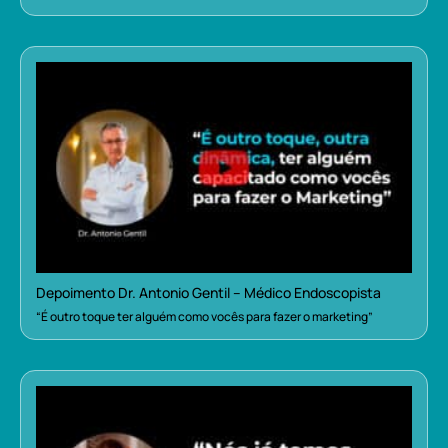
Depoimento Dr. Antonio Gentil – Médico Endoscopista
“É outro toque ter alguém como vocês para fazer o marketing”