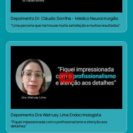
Depoimento Dr. Cláudio Sorrilha – Médico Neurocirurgião
“Uma parceria que me trouxe muita satisfação e muitos resultados”
Depoimento Dra Watrusy Lima Endocrinologista
“Fiquei impessionada com o profissionalismo e atenção aos
detalhes”