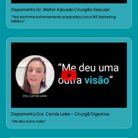
Depoimento Dr. Walter Azevedo Cirurgião Vascular
“Nos sentimos extremamente amparados com a WE Marketing
Médico”
Depoimento Dra. Camila Leles – Cirurgiã Digestiva
“Me deu outra visão”