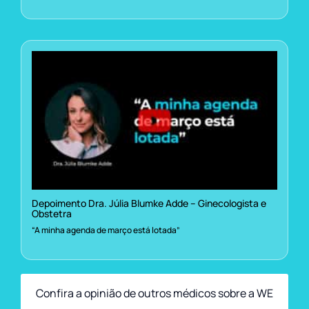
Depoimento Dra. Júlia Blumke Adde – Ginecologista e
Obstetra
“A minha agenda de março está lotada”
Confira a opinião de outros médicos sobre a WE