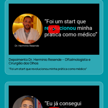
Depoimento Dr. Herminio Resende – Oftalmologista e
Cirurgião dos Olhos
“Foi um start que revolucionou minha prática como médico”