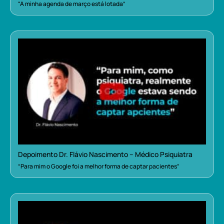
“A minha agenda de março está lotada”
Depoimento Dr. Flávio Nascimento – Médico Psiquiatra
“Para mim o Google foi a melhor forma de captar pacientes”