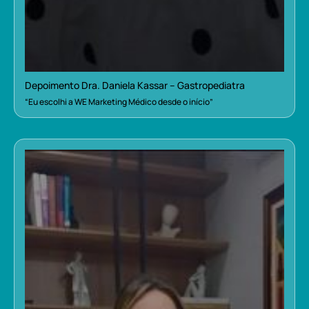
Depoimento Dra. Daniela Kassar – Gastropediatra
“Eu escolhi a WE Marketing Médico desde o início”