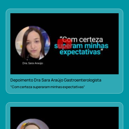
Depoimento Dra Sara Araújo Gastroenterologista
“Com certeza superaram minhas expectativas”