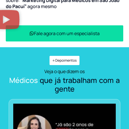
sobre:
“Marketing Digital para Médicos em São João
do Pacuí”
agora mesmo
Fale agora com um especialista
⭐ Depoimentos
Veja o que dizem os
Médicos
que já trabalham com a
gente