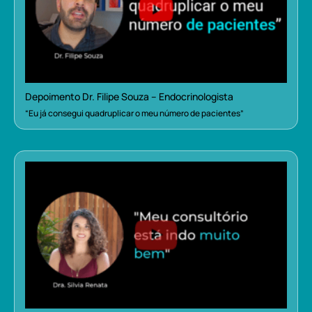
Depoimento Dr. Filipe Souza – Endocrinologista
“Eu já consegui quadruplicar o meu número de pacientes”