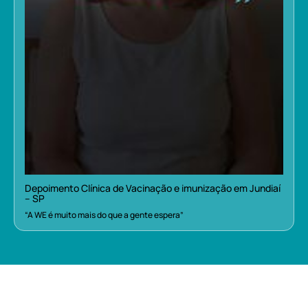
Depoimento Clínica de Vacinação e imunização em Jundiaí
– SP
“A WE é muito mais do que a gente espera”