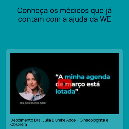
Conheça os médicos que já
contam com a ajuda da WE
Depoimento Dra. Júlia Blumke Adde – Ginecologista e
Obstetra