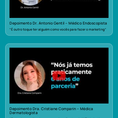
Depoimento Dr. Antonio Gentil – Médico Endoscopista
“É outro toque ter alguém como vocês para fazer o marketing”
Depoimento Dra. Cristiane Comparin – Médica
Dermatologista