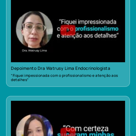
Depoimento Dra Watrusy Lima Endocrinologista
“Fiquei impessionada com o profissionalismo e atenção aos
detalhes”