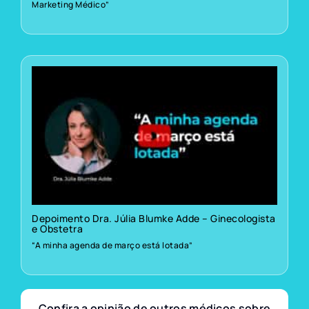
Marketing Médico”
Depoimento Dra. Júlia Blumke Adde – Ginecologista
e Obstetra
“A minha agenda de março está lotada”
Confira a opinião de outros médicos sobre