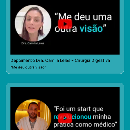
Depoimento Dra. Camila Leles – Cirurgiã Digestiva
“Me deu outra visão”