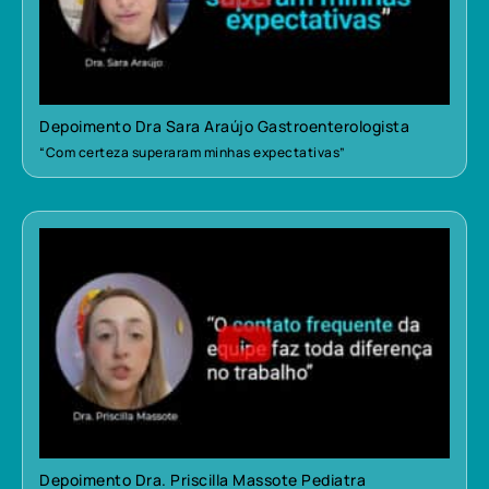
Depoimento Dra Sara Araújo Gastroenterologista
“Com certeza superaram minhas expectativas”
Depoimento Dra. Priscilla Massote Pediatra