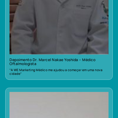
Depoimento Dr. Marcel Nakae Yoshida – Médico
Oftalmologista
“A WE Marketing Médico me ajudou a começar em uma nova
cidade”