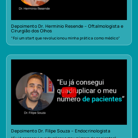
Depoimento Dr. Herminio Resende – Oftalmologista e
Cirurgião dos Olhos
“Foi um start que revolucionou minha prática como médico”
Depoimento Dr. Filipe Souza – Endocrinologista