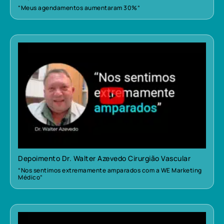
“Meus agendamentos aumentaram 30%”
Depoimento Dr. Walter Azevedo Cirurgião Vascular
“Nos sentimos extremamente amparados com a WE Marketing
Médico”