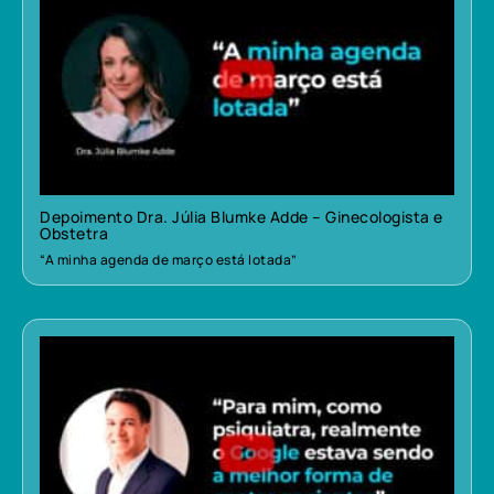
Depoimento Dra. Júlia Blumke Adde – Ginecologista e
Obstetra
“A minha agenda de março está lotada”