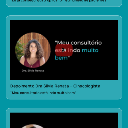
“Eu já consegui quadruplicar o meu número de pacientes”
Depoimento Dra Sílvia Renata – Ginecologista
“Meu consultório está indo muito bem”