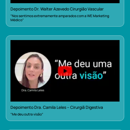
Depoimento Dr. Walter Azevedo Cirurgião Vascular
“Nos sentimos extremamente amparados com a WE Marketing
Médico”
Depoimento Dra. Camila Leles – Cirurgiã Digestiva
“Me deu outra visão”