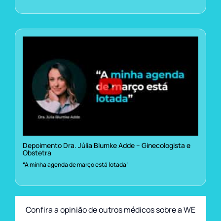
Depoimento Dra. Júlia Blumke Adde – Ginecologista e
Obstetra
“A minha agenda de março está lotada”
Confira a opinião de outros médicos sobre a WE