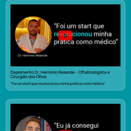
Depoimento Dr. Herminio Resende – Oftalmologista e
Cirurgião dos Olhos
“Foi um start que revolucionou minha prática como médico”