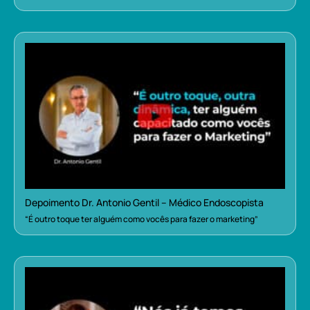
Depoimento Dr. Antonio Gentil – Médico Endoscopista
“É outro toque ter alguém como vocês para fazer o marketing”