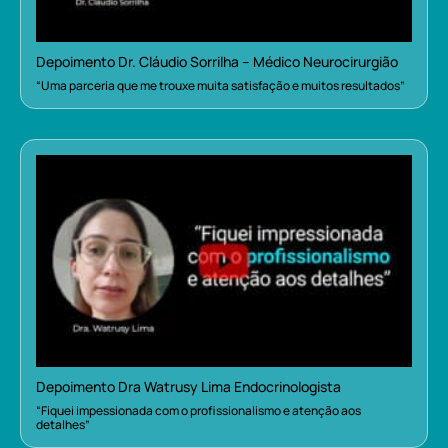
Depoimento Dr. Cláudio Sorrilha – Médico Neurocirurgião
“Uma parceria que me trouxe muita satisfação e muitos resultados”
Depoimento Dra Watrusy Lima Endocrinologista
“Fiquei impessionada com o profissionalismo e atenção aos
detalhes”