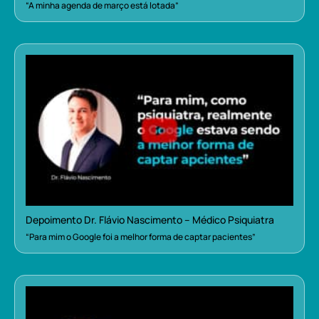
“A minha agenda de março está lotada”
Depoimento Dr. Flávio Nascimento – Médico Psiquiatra
“Para mim o Google foi a melhor forma de captar pacientes”