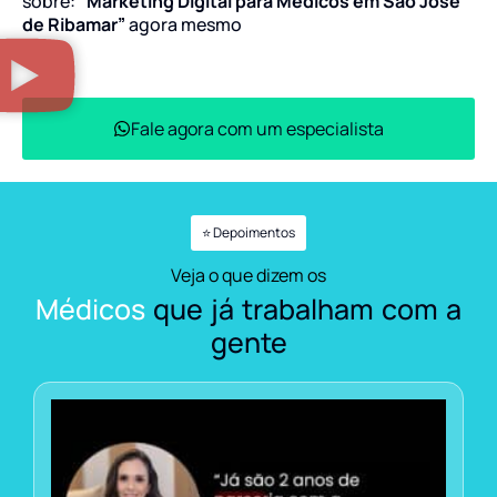
sobre:
“Marketing Digital para Médicos em São José
de Ribamar”
agora mesmo
Fale agora com um especialista
⭐ Depoimentos
Veja o que dizem os
Médicos
que já trabalham com a
gente