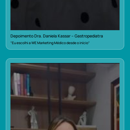
Depoimento Dra. Daniela Kassar – Gastropediatra
“Eu escolhi a WE Marketing Médico desde o início”