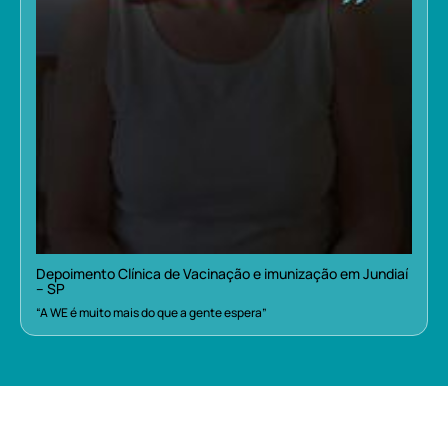
Depoimento Clínica de Vacinação e imunização em Jundiaí
– SP
“A WE é muito mais do que a gente espera”