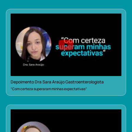
Depoimento Dra Sara Araújo Gastroenterologista
“Com certeza superaram minhas expectativas”