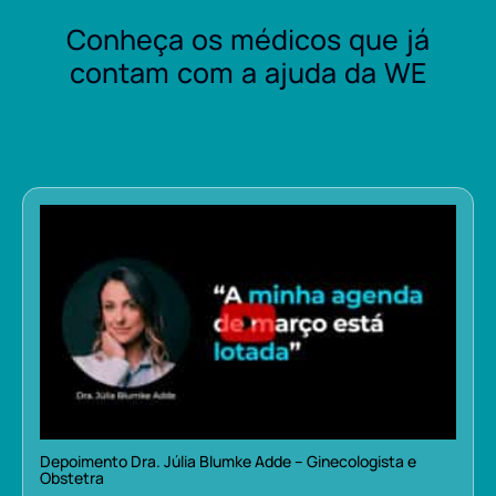
Conheça os médicos que já
contam com a ajuda da WE
Depoimento Dra. Júlia Blumke Adde – Ginecologista e
Obstetra