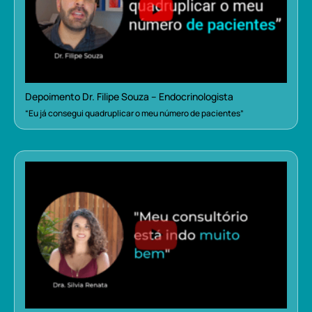
Depoimento Dr. Filipe Souza – Endocrinologista
“Eu já consegui quadruplicar o meu número de pacientes”