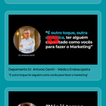
Depoimento Dr. Antonio Gentil – Médico Endoscopista
“É outro toque ter alguém como vocês para fazer o marketing”