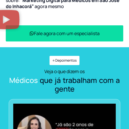
sobre:
“Marketing Digital para Médicos em São José
do Inhacorá”
agora mesmo
Fale agora com um especialista
⭐ Depoimentos
Veja o que dizem os
Médicos
que já trabalham com a
gente