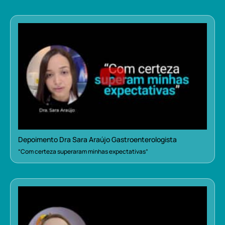
Depoimento Dra Sara Araújo Gastroenterologista
“Com certeza superaram minhas expectativas”