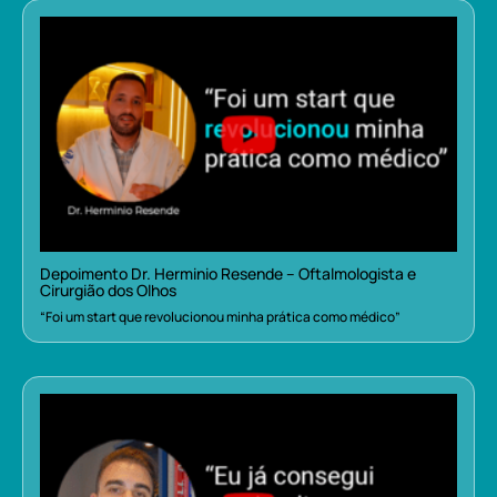
Depoimento Dr. Herminio Resende – Oftalmologista e
Cirurgião dos Olhos
“Foi um start que revolucionou minha prática como médico”