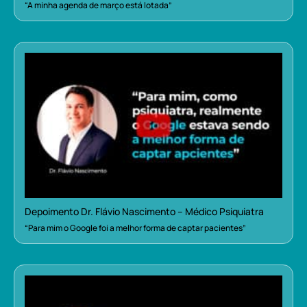
“A minha agenda de março está lotada”
Depoimento Dr. Flávio Nascimento – Médico Psiquiatra
“Para mim o Google foi a melhor forma de captar pacientes”