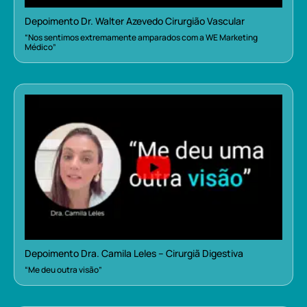
Depoimento Dr. Walter Azevedo Cirurgião Vascular
“Nos sentimos extremamente amparados com a WE Marketing
Médico”
Depoimento Dra. Camila Leles – Cirurgiã Digestiva
“Me deu outra visão”