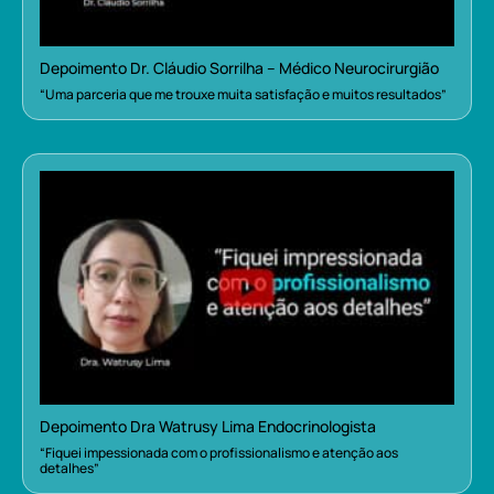
Depoimento Dr. Cláudio Sorrilha – Médico Neurocirurgião
“Uma parceria que me trouxe muita satisfação e muitos resultados”
Depoimento Dra Watrusy Lima Endocrinologista
“Fiquei impessionada com o profissionalismo e atenção aos
detalhes”