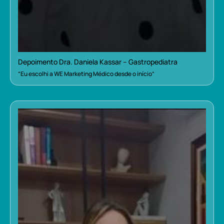
Depoimento Dra. Daniela Kassar – Gastropediatra
“Eu escolhi a WE Marketing Médico desde o início”