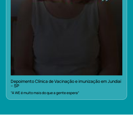
Depoimento Clínica de Vacinação e imunização em Jundiaí
– SP
“A WE é muito mais do que a gente espera”