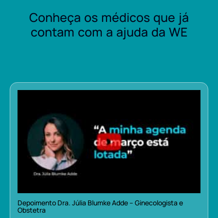
Conheça os médicos que já
contam com a ajuda da WE
Depoimento Dra. Júlia Blumke Adde – Ginecologista e
Obstetra