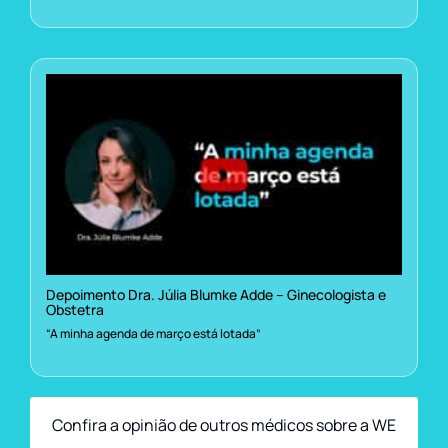
Depoimento Dra. Júlia Blumke Adde – Ginecologista e
Obstetra
“A minha agenda de março está lotada”
Confira a opinião de outros médicos sobre a WE