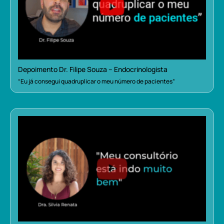
Depoimento Dr. Filipe Souza – Endocrinologista
“Eu já consegui quadruplicar o meu número de pacientes”