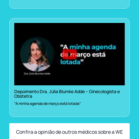
Depoimento Dra. Júlia Blumke Adde – Ginecologista e
Obstetra
“A minha agenda de março está lotada”
Confira a opinião de outros médicos sobre a WE