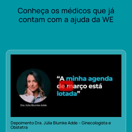
Conheça os médicos que já
contam com a ajuda da WE
Depoimento Dra. Júlia Blumke Adde – Ginecologista e
Obstetra