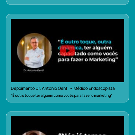
Depoimento Dr. Antonio Gentil – Médico Endoscopista
“É outro toque ter alguém como vocês para fazer o marketing”