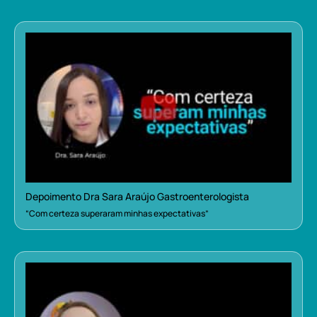
Depoimento Dra Sara Araújo Gastroenterologista
“Com certeza superaram minhas expectativas”