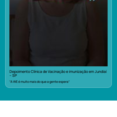
Depoimento Clínica de Vacinação e imunização em Jundiaí
– SP
“A WE é muito mais do que a gente espera”