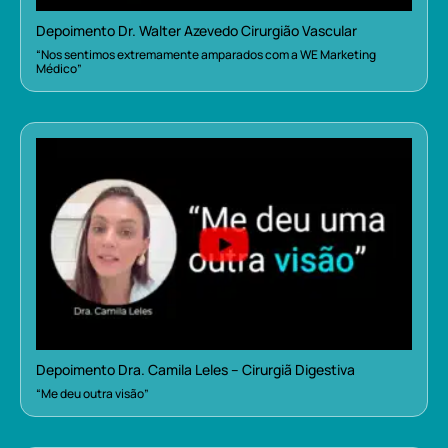
Depoimento Dr. Walter Azevedo Cirurgião Vascular
“Nos sentimos extremamente amparados com a WE Marketing
Médico”
Depoimento Dra. Camila Leles – Cirurgiã Digestiva
“Me deu outra visão”