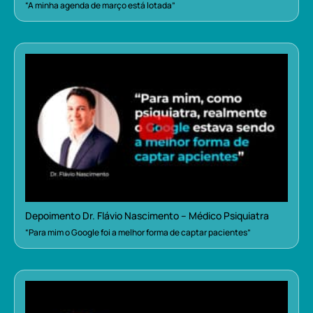
“A minha agenda de março está lotada”
Depoimento Dr. Flávio Nascimento – Médico Psiquiatra
“Para mim o Google foi a melhor forma de captar pacientes”