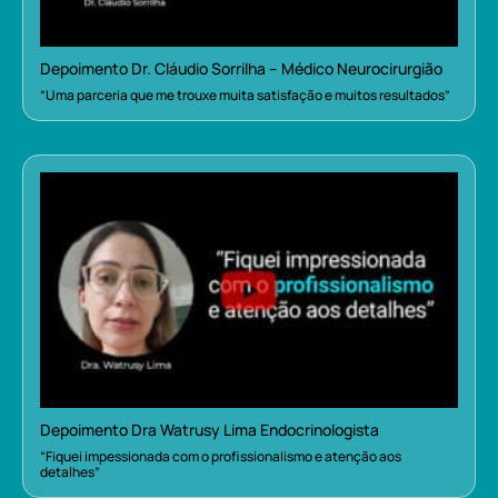
Depoimento Dr. Cláudio Sorrilha – Médico Neurocirurgião
“Uma parceria que me trouxe muita satisfação e muitos resultados”
Depoimento Dra Watrusy Lima Endocrinologista
“Fiquei impessionada com o profissionalismo e atenção aos
detalhes”