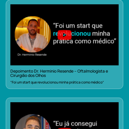
Depoimento Dr. Herminio Resende – Oftalmologista e
Cirurgião dos Olhos
“Foi um start que revolucionou minha prática como médico”