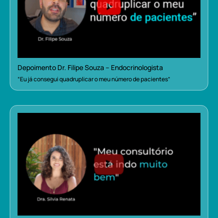
Depoimento Dr. Filipe Souza – Endocrinologista
“Eu já consegui quadruplicar o meu número de pacientes”