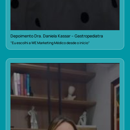
Depoimento Dra. Daniela Kassar – Gastropediatra
“Eu escolhi a WE Marketing Médico desde o início”