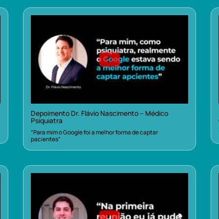
Depoimento Dr. Flávio Nascimento – Médico
Psiquiatra
“Para mim o Google foi a melhor forma de captar
pacientes”