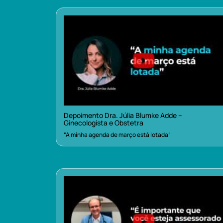
Depoimento Dra. Júlia Blumke Adde –
Ginecologista e Obstetra
“A minha agenda de março está lotada”