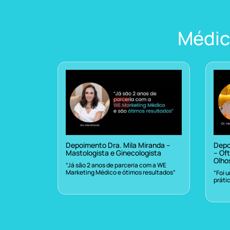
Médic
Depoimento Dra. Mila Miranda –
Depo
Mastologista e Ginecologista
– Oft
Olho
“Já são 2 anos de parceria com a WE
Marketing Médico e ótimos resultados”
“Foi 
práti