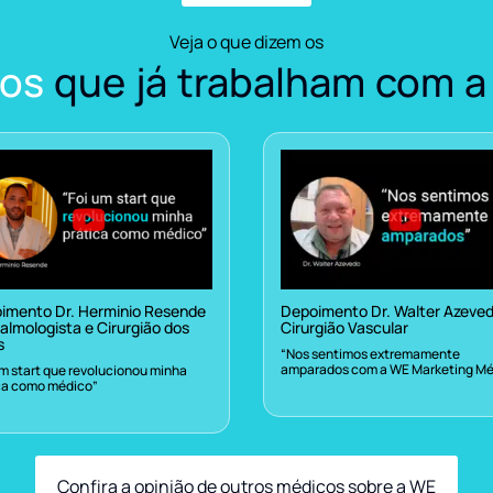
Veja o que dizem os
os
que já trabalham com a
imento Dr. Herminio Resende
Depoimento Dr. Walter Azeve
almologista e Cirurgião dos
Cirurgião Vascular
s
“Nos sentimos extremamente
amparados com a WE Marketing Mé
um start que revolucionou minha
ca como médico”
Confira a opinião de outros médicos sobre a WE