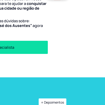
para te ajudar a
conquistar
ua cidade ou região de
uas dúvidas sobre:
José dos Ausentes”
agora
ecialista
⭐ Depoimentos