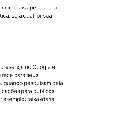
primordiais apenas para
ica, s
eja qual for sua
a presença no Google e
arece para seus
le, quando pesquisam pela
licações para públicos
 exemplo: faixa etária,