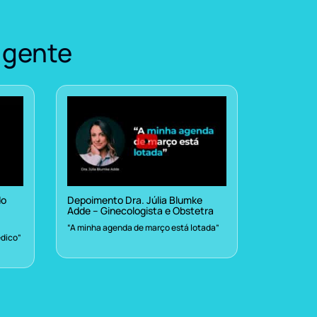
 gente
do
Depoimento Dra. Júlia Blumke
Adde – Ginecologista e Obstetra
“A minha agenda de março está lotada”
dico”