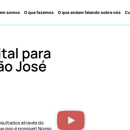
em somos
O que fazemos
O que andam falando sobre nós
Cu
tal para
ão José
esultados através do
ue isso é possível! Nosso