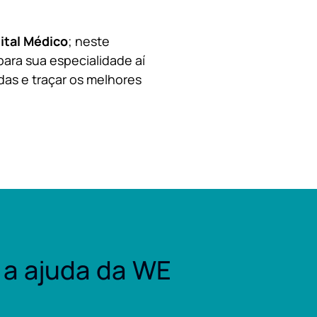
ital Médico
; neste
para sua especialidade aí
das e traçar os melhores
a ajuda da WE