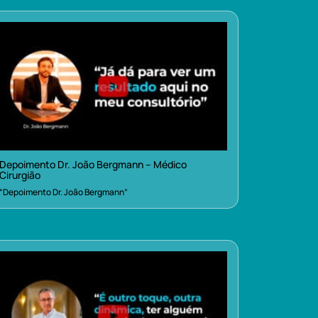
Depoimento Dr. João Bergmann – Médico
Cirurgião
“Depoimento Dr. João Bergmann”