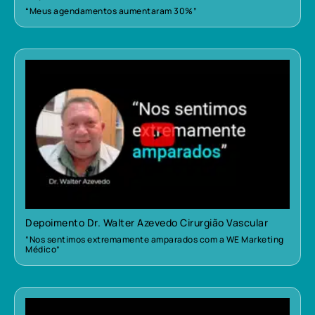
“Meus agendamentos aumentaram 30%”
Depoimento Dr. Walter Azevedo Cirurgião Vascular
“Nos sentimos extremamente amparados com a WE Marketing
Médico”