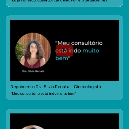
“Eu já consegui quadruplicar o meu número de pacientes”
Depoimento Dra Sílvia Renata – Ginecologista
“Meu consultório está indo muito bem”