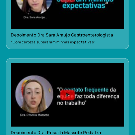
Depoimento Dra Sara Araújo Gastroenterologista
“Com certeza superaram minhas expectativas”
Depoimento Dra. Priscilla Massote Pediatra