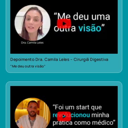
Depoimento Dra. Camila Leles – Cirurgiã Digestiva
“Me deu outra visão”