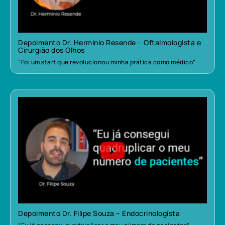
Depoimento Dr. Herminio Resende – Oftalmologista e
Cirurgião dos Olhos
“Foi um start que revolucionou minha prática como médico”
Depoimento Dr. Filipe Souza – Endocrinologista