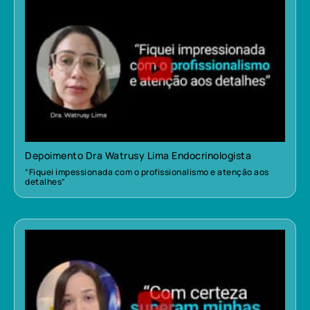
Depoimento Dra Watrusy Lima Endocrinologista
“Fiquei impessionada com o profissionalismo e atenção aos
detalhes”