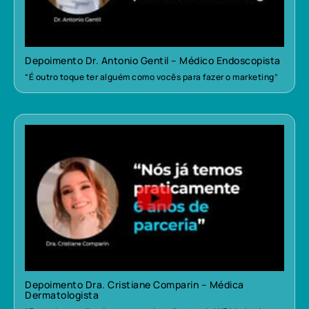
Depoimento Dr. Antonio Gentil – Médico Endoscopista
“É outro toque ter alguém como vocês para fazer o marketing”
Depoimento Dra. Cristiane Comparin – Médica
Dermatologista