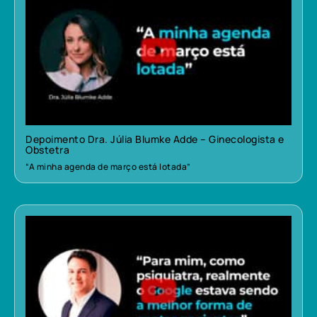
Depoimento Dra. Júlia Blumke Adde – Ginecologista e
Obstetra
“A minha agenda de março está lotada”