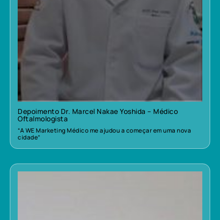
Depoimento Dr. Marcel Nakae Yoshida – Médico
Oftalmologista
“A WE Marketing Médico me ajudou a começar em uma nova
cidade”