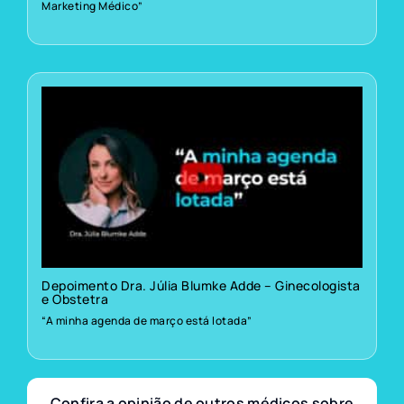
Marketing Médico”
Depoimento Dra. Júlia Blumke Adde – Ginecologista
e Obstetra
“A minha agenda de março está lotada”
Confira a opinião de outros médicos sobre