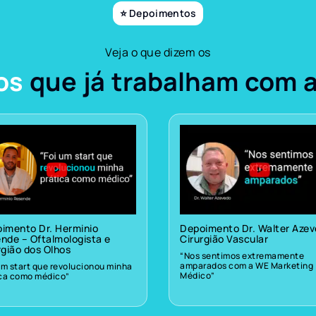
⭐ Depoimentos
Veja o que dizem os
os
que já trabalham com 
imento Dr. Herminio
Depoimento Dr. Walter Aze
nde – Oftalmologista e
Cirurgião Vascular
rgião dos Olhos
“Nos sentimos extremamente
amparados com a WE Marketing
um start que revolucionou minha
Médico”
ica como médico”