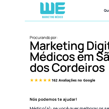
Qu
Procurando por:
Marketing Digi
Médicos em Sã
dos Cordeiros
Nós podemos te ajudar!
Médico(a): se você quer melhorar os s