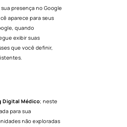
 a sua presença no Google
ocê aparece para seus
Google, quando
egue exibir suas
ses que você definir,
xistentes.
 Digital Médico
; neste
hada para sua
tunidades não exploradas