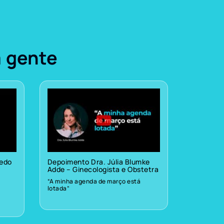
a gente
vedo
Depoimento Dra. Júlia Blumke
Adde – Ginecologista e Obstetra
“A minha agenda de março está
lotada”