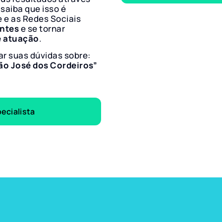
 saiba que isso é
e e as Redes Sociais
entes
e se tornar
e atuação
.
ar suas dúvidas sobre:
ão José dos Cordeiros”
ecialista