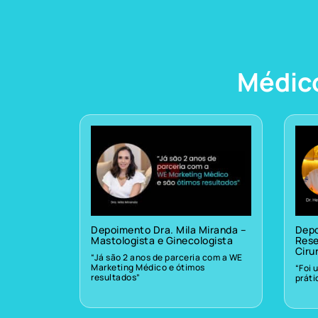
Médic
Depoimento Dra. Mila Miranda –
Depo
Mastologista e Ginecologista
Rese
Ciru
“Já são 2 anos de parceria com a WE
Marketing Médico e ótimos
“Foi 
resultados”
prát