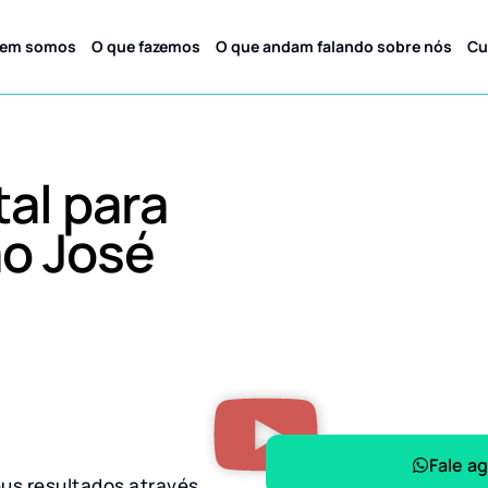
em somos
O que fazemos
O que andam falando sobre nós
Cu
tal para
o José
Fale a
eus resultados através