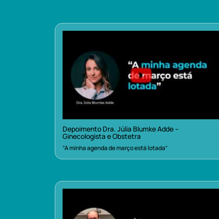
Depoimento Dra. Júlia Blumke Adde –
Ginecologista e Obstetra
“A minha agenda de março está lotada”