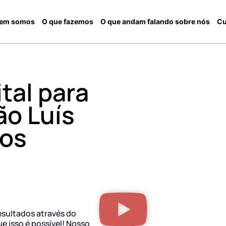
em somos
O que fazemos
O que andam falando sobre nós
Cu
tal para
o Luís
los
esultados através do
ue isso é possível! Nosso