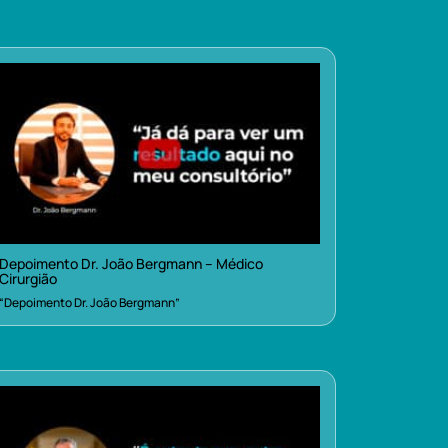
Depoimento Dr. João Bergmann – Médico
Cirurgião
“Depoimento Dr. João Bergmann”