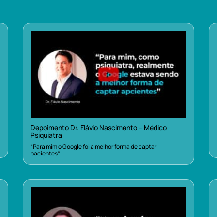
Depoimento Dr. Flávio Nascimento – Médico
Psiquiatra
“Para mim o Google foi a melhor forma de captar
pacientes”