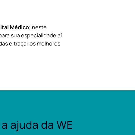
ital Médico
; neste
para sua especialidade aí
das e traçar os melhores
a ajuda da WE