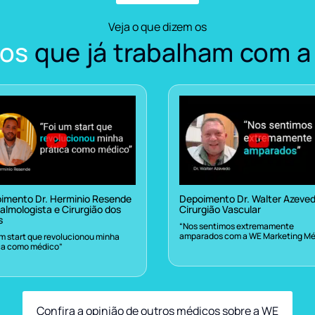
Veja o que dizem os
os
que já trabalham com a
imento Dr. Herminio Resende
Depoimento Dr. Walter Azeve
almologista e Cirurgião dos
Cirurgião Vascular
s
“Nos sentimos extremamente
amparados com a WE Marketing Mé
um start que revolucionou minha
ca como médico”
Confira a opinião de outros médicos sobre a WE