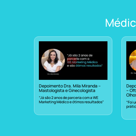
Médic
Depoimento Dra. Mila Miranda –
Depo
Mastologista e Ginecologista
– Oft
Olho
“Já são 2 anos de parceria com a WE
Marketing Médico e ótimos resultados”
“Foi 
práti