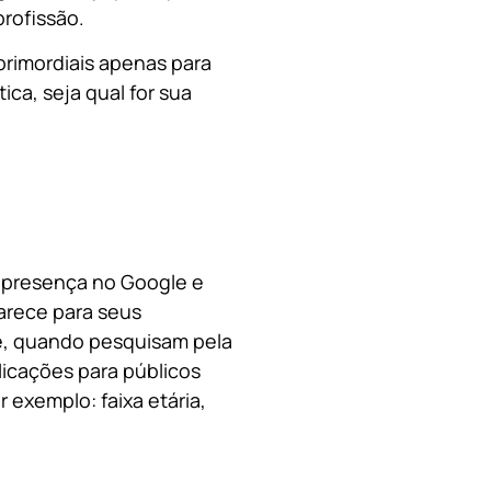
rofissão.
primordiais apenas para
ica, s
eja qual for sua
a presença no Google e
arece para seus
le, quando pesquisam pela
licações para públicos
 exemplo: faixa etária,