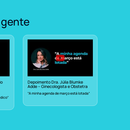
 gente
do
Depoimento Dra. Júlia Blumke
Adde – Ginecologista e Obstetra
“A minha agenda de março está lotada”
dico”