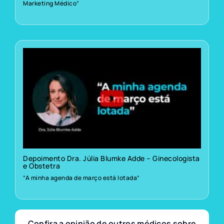
Marketing Médico”
Depoimento Dra. Júlia Blumke Adde – Ginecologista
e Obstetra
“A minha agenda de março está lotada”
Confira a opinião de outros médicos sobre