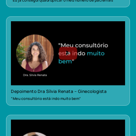
“Eu já consegui quadruplicar o meu número de pacientes”
Depoimento Dra Sílvia Renata – Ginecologista
“Meu consultório está indo muito bem”