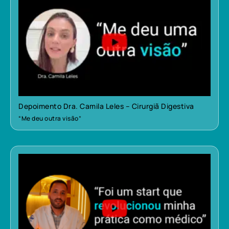
Depoimento Dra. Camila Leles – Cirurgiã Digestiva
“Me deu outra visão”