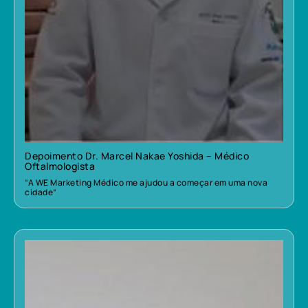
Depoimento Dr. Marcel Nakae Yoshida – Médico
Oftalmologista
“A WE Marketing Médico me ajudou a começar em uma nova
cidade”