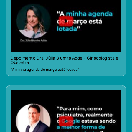
Depoimento Dra. Júlia Blumke Adde – Ginecologista e
Obstetra
“A minha agenda de março está lotada”