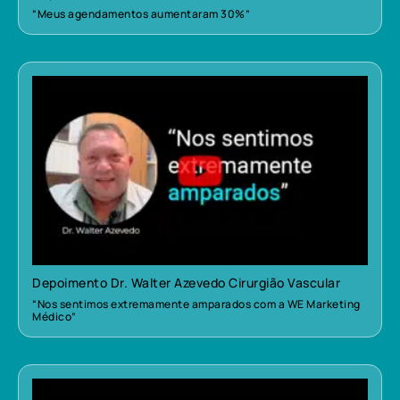
“Meus agendamentos aumentaram 30%”
Depoimento Dr. Walter Azevedo Cirurgião Vascular
“Nos sentimos extremamente amparados com a WE Marketing
Médico”