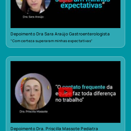
Depoimento Dra Sara Araújo Gastroenterologista
“Com certeza superaram minhas expectativas”
Depoimento Dra. Priscilla Massote Pediatra