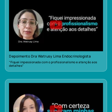
Depoimento Dra Watrusy Lima Endocrinologista
“Fiquei impessionada com o profissionalismo e atenção aos
detalhes”