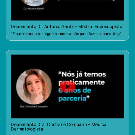
Depoimento Dr. Antonio Gentil – Médico Endoscopista
“É outro toque ter alguém como vocês para fazer o marketing”
Depoimento Dra. Cristiane Comparin – Médica
Dermatologista