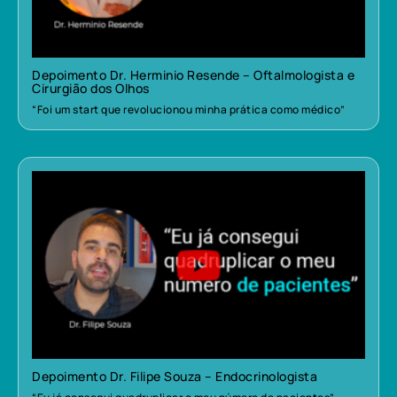
Depoimento Dr. Herminio Resende – Oftalmologista e
Cirurgião dos Olhos
“Foi um start que revolucionou minha prática como médico”
Depoimento Dr. Filipe Souza – Endocrinologista